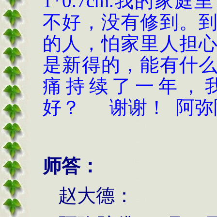
1*0.7cm.我的
不好，没有修到。
的人，怕家里人担
是新得的，能有什
痛持续了一年，
好？ 谢谢！
阿弥
师答：
赵大德：