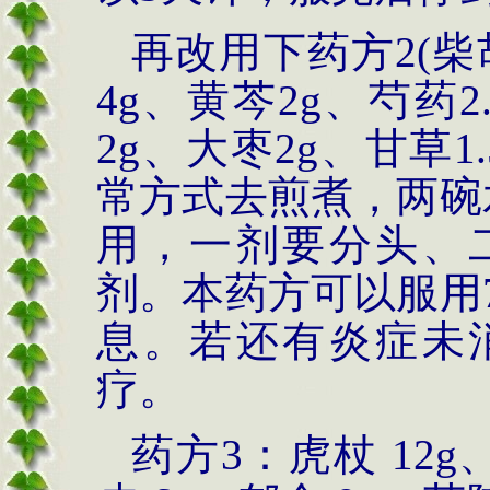
再改用下药方2(柴
4g、黄芩2g、芍药2
2g、大枣2g、甘草1
常方式去煎煮，两碗
用，一剂要分头、
剂。本药方可以服用
息。若还有炎症未
疗。
药方3：虎杖 12g