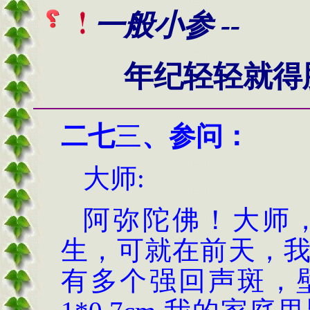
一般小参 --
年纪轻轻就得
二七
三
、
参问
：
大师
:
阿弥陀佛！大师
生，可就在前天，
有多个强回声斑，