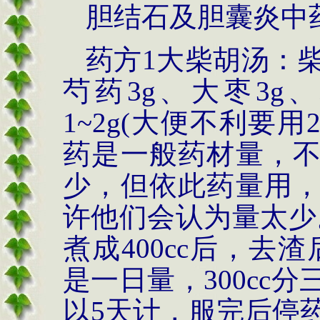
胆结石及胆囊炎中
药方1大柴胡汤：柴
芍药3g、大枣3g
1~2g(大便不利要用
药是一般药材量，
少，但依此药量用
许他们会认为量太少。
煮成400cc后，去渣
是一日量，300cc
以5天计，服完后停