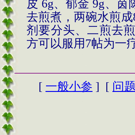
皮 6g、郁金 9g、
去煎煮，两碗水煎成
剂要分头、二煎去
方可以服用7帖为一
[
一般小参
] [
问