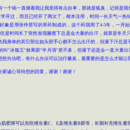
有一个病一直缠着我让我觉得有点自卑，那就是狐臭，记得是我
同学开过，而且已经开了两次了，根本没用，时间一长天气一热
，好象是用张仲景写的草药制成的，这个药我用了4-5年，一开
次，但是时间长了突然发现腋窝下总是会大量的出汗，就算是冬天
热我身体的其它部位如头部手心都不怎么出汗的，但液下汗总是
叫"冰狐王"效果跟"半月清"差不多，但液下还是会一直大量
想想办法吧，有什么办法可以治疗腋臭，最重要的是怎么才能让
全家诚心等待您的回复，谢谢！谢谢！
心肌肥厚可以先吃维生素C、E及维生素B群等，长期补充维生