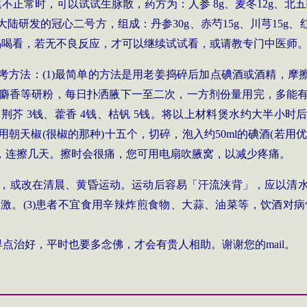
跳不正常时，可以试试生脉散，药方为：人参 8g、麦冬12g、北五
大陆研发的
冠心二号方，组成：丹参
30g、赤芍15g、川芎15
喝喝看，若无不良反应，才可以继续试试看，或请教专门中医师
考方法：
(1)
最简单的方法是用老姜捣碎后加点碘酒或酒精，摩
麝香等研粉，每日扑洒腋下一至二次，一方剂份量用完，多能
、荆芥
3
钱、藿香
4
钱、枯钒
5
钱。将以上材料煲水约大半小时
用朝天椒
(
很椒的那种
)
十五个，切碎，泡入约
50ml
的碘酒
(
若用优
，连擦几天。擦时会很痛，您可用电扇吹腋窝，以减少疼痛。
，或改在清晨、黄昏运动。运动后容易「汗流浃背」，应以清水清
。(3)患者不宜食用辛辣炸煎食物、大蒜、油菜等，饮酒对病
治好，平时也要多念佛，才会有贵人相助。谢谢您的mail。