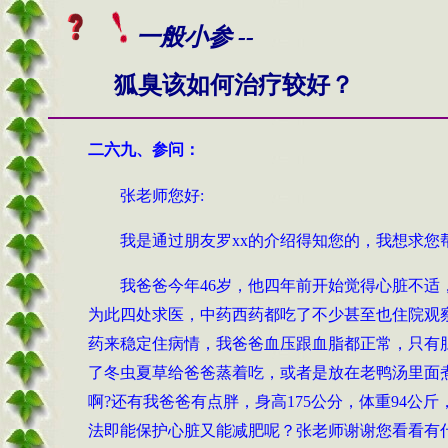
一般小参 --
狐臭该如何治疗较好？
二
六
九
、
参问
：
张老师您好
:
我是通过朋友罗xx的介绍得知您的，我想求您
我爸爸今年46岁，他四年前开始觉得心脏不
为此四处求医，中药西药都吃了不少甚至也住院观
药来稳定住病情，我爸爸血压跟血脂都正常，只有
了冬虫夏草给爸爸蒸着吃，或者是放在老鸭汤里面
啊?还有我爸爸有点胖，身高175公分，体重94
法即能保护心脏又能减肥呢？张老师谢谢您看看有