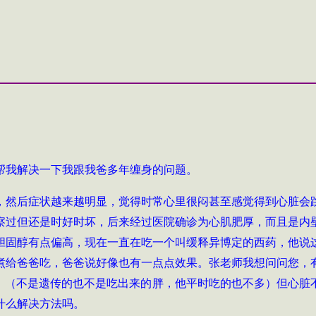
帮我解决一下我跟我爸多年缠身的问题。
适，然后症状越来越明显，觉得时常心里很闷甚至感觉得到心脏会
察过但还是时好时坏，后来经过医院确诊为心肌肥厚，而且是内
胆固醇有点偏高，现在一直在吃一个叫缓释异博定的西药，他说
煮给爸爸吃，爸爸说好像也有一点点效果。张老师我想问问您，
公斤，（不是遗传的也不是吃出来的胖，他平时吃的也不多）但心
什么解决方法吗。