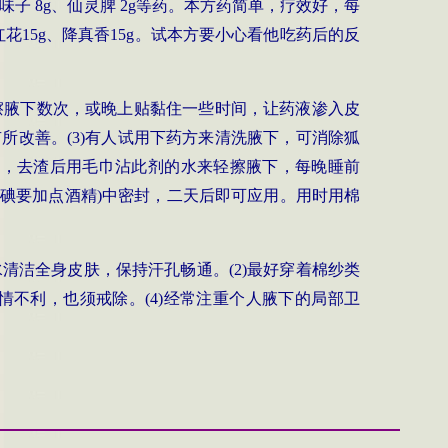
味子 8g、仙灵脾 2g等药。本方药简单，疗效好，每
g、红花15g、降真香15g。试本方要小心看他吃药后的反
。
擦腋下数次，或晚上贴黏住一些时间，让药液渗入皮
有所改善。
(3)
有人试用下药方来清洗腋下，可消除狐
后，去渣后用毛巾沾此剂的水来轻擦腋下，每晚睡前
碘要加点酒精
)
中密封，二天后即可应用。用时用棉
洁全身皮肤，保持汗孔畅通。(2)最好穿着棉纱类
情不利，也须戒除。(4)经常注重个人腋下的局部卫