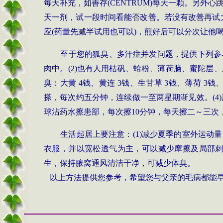
每天补充，如善存(CENTRUM)每天一颗。另外心
天一剂，试一段时间看能否改善。若没有改善再试
应(药量先减半试用也可以)，煎好后可以分次让他
至于您的狐臭、多汗症并发问题，提供下列参
肉中。
(2)
也有人用枯矾、蛤粉、薄荷脑、蜜陀层、
臭：大黄
4
钱、黄连
3
钱、生甘草
3
钱、薄荷
3
钱
搽，每次约五分钟，连续做一至两星期渐见效。
(4)
球沾药水擦患部，每次擦
10
分钟，每天擦二～三次
生活起居上要注意：(1)减少夏季的室外运动量
衣服，并以宽松透气为主，可以减少摩擦及局部刺激
生，保持腋窝通风清洁干净，可减少体臭。
以上方法提供您参考，希望您与父亲的毛病都能早点