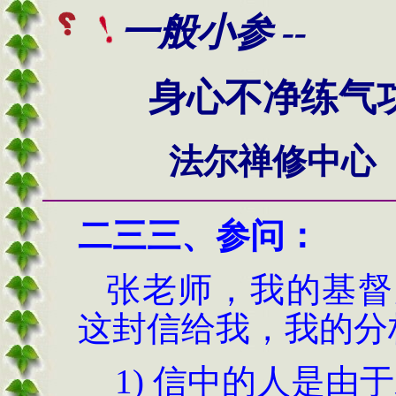
一般小参 --
身心不净练气
法尔禅修中心
二三三
、
参问
：
张老师，我的基督
这封信给我，我的分
1)
信中的人是由于