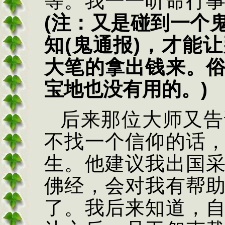
等。我一一听命行
(
注：又是碰到一个
知
(
鬼通报
)
，才能让
大笔的拿出钱来。
宝地也没有用的。
)
后来那位大师又告
不找一个信仰的话
生。他建议我出国
佛经，会对我有帮
了。我后来知道，