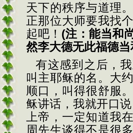
天下的秩序与道理
正那位大师要我找
起吧！
(
注：能当和
然李大德无此福德当
有这感到之后，我
叫主耶稣的名。大
顺口，叫得很舒服
稣讲话，我就开口说
上帝，一定知道我
周先生谈得不是很