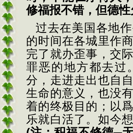
修福报不错，但德性
过去在美国各地作
的时间在各城里作
完了就办歪事，交
罪恶的地方都去过
分，走进走出也自
生命的意义，也没
着的终极目的；以
乐就白活了。如今
(
注：积福不修德─