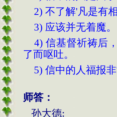
2)
不了解
'
凡是有
3)
应该并无着魔。
4)
信基督祈祷后
了而呕吐。
5)
信中的人福报非
师答：
孙大德
: