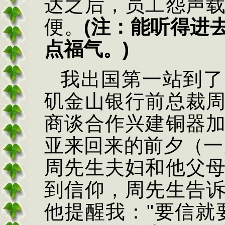
达之后，员工怨声
便。
(
注：能听得进
点福气。
)
我出国第一站到了
矶金山银行前总裁
商谈合作兴建铜器
亚来回来的前夕（一
周先生夫妇和他父
到信仰，周先生告
他提醒我：
"
要信就