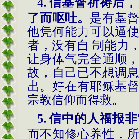
4.
信基督祈祷后，
了而呕吐。
是有基
他凭何能力可以逼
者，没有自 制能力
让身体气完全通顺
故，自己已不想调
出。好在有耶稣基
宗教信仰而得救。
5.
信中的人福报非
而不知修心养性，