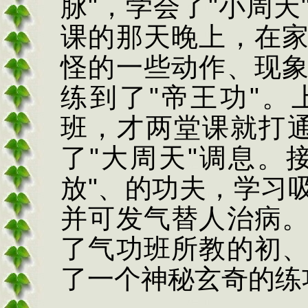
脉
"
，学会了
"
小周天
课的那天晚上，在
怪的一些动作、现
练到了
"
帝王功
"
。
班，才两堂课就打
了
"
大周天
"
调息。
放
"
、的功夫，学习
并可发气替人治病
了气功班所教的初
了一个神秘玄奇的练