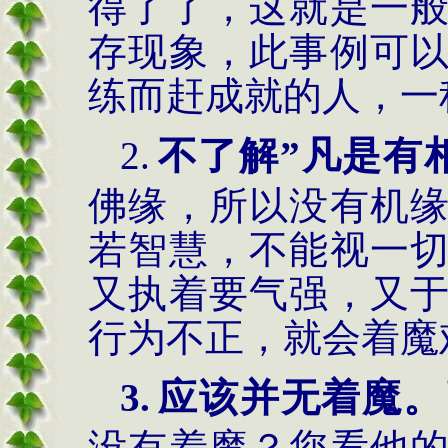
得了了，这就是一
存现象，此事例可
练而赶成就的人，一
2.
不了解
”
凡是有
佛缘，所以没有机
若智慧，不能视一
又执着要气强，又
行为不正，就会着魔
3.
应该并无着魔。
没有着魔？您看他