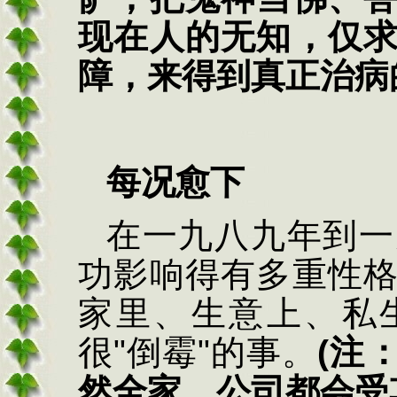
现在人的无知，仅
障，来得到真正治病
每况愈下
在一九八九年到一
功影响得有多重性
家里、生意上、私
很
"
倒霉
"
的事。
(
注
然全家、公司都会受