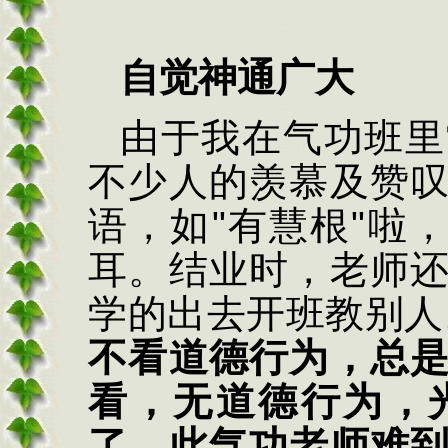
自觉神通广大
由于我在气功班里
不少人的羡慕及赞
语，如
"
有慧根
"
啦
耳。结业时，老师
学的出去开班教别人
不看道德行为，总
看，无道德行为，
了。此气功老师难