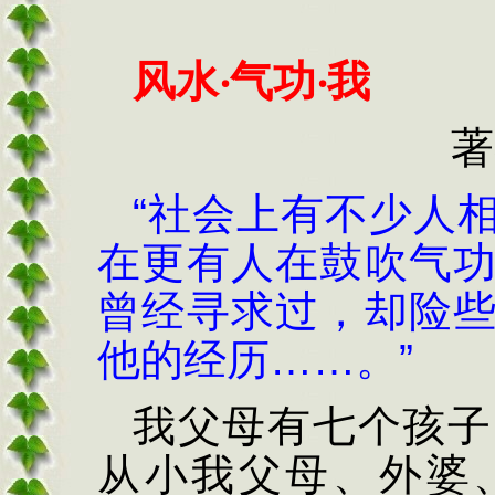
风水
‧
气功
‧
我
著
“
社会上有不少人
在更有人在鼓吹气
曾经寻求过，却险
他的经历
……
。
”
我父母有七个孩子
从小我父母、外婆