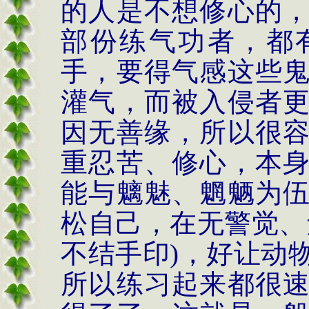
的人是不想修心的
部份练气功者，都
手，要得气感这些
灌气，而被入侵者
因无善缘，所以很
重忍苦、修心，本
能与魑魅、魍魉为
松自己，在无警觉、
不结手印
)
，好让动
所以练习起来都很