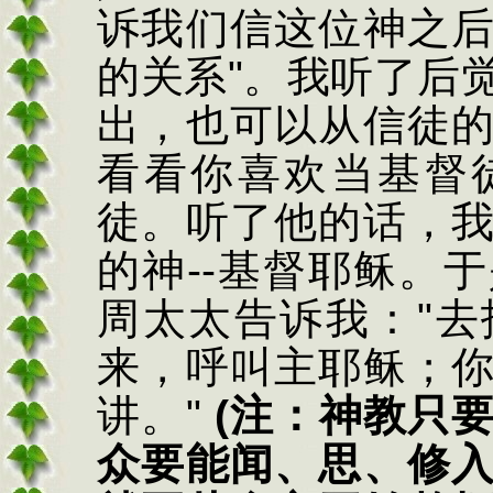
诉我们信这位神之
的关系
"
。我听了后
出，也可以从信徒
看看你喜欢当基督
徒。听了他的话，
的神
--
基督耶稣。于
周太太告诉我：
"
去
来，呼叫主耶稣；
讲。
"
(
注：神教只
众要能闻、思、修