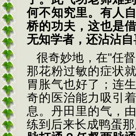
何不知究里。有人
桥的功夫，这也是
无知学者，还沾沾自
很奇妙地，在
"
任督
那花粉过敏的症状
胃胀气也好了；连
奇的医治能力吸引
息。丹田里的气，
练到后来长成鸭蛋那