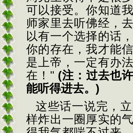
可以接受。你知道
师家里去听佛经，
以有一个选择的话
你的存在，我才能
是上帝，一定有办
在！
"
(
注：过去也
能听得进去。
)
这些话一说完，立
样炸出一圈厚实的
得我气都喘不过来