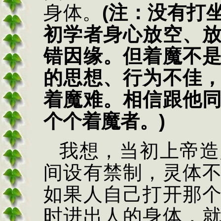
身体。
(
注：没有打
初学者身心放空、
错因缘。但着魔不
的思想、行为不佳
着魔难。相信跟他
个个着魔者。
)
我想，当初上帝造
间设有禁制，灵体
如果人自己打开那
时进出人的身体，