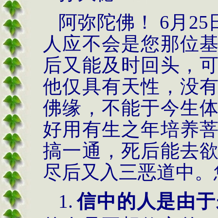
阿弥陀佛！
6
月
25
人应不会是您那位
后又能及时回头，
他仅具有天性，没
佛缘，不能于今生
好用有生之年培养
搞一通，死后能去
尽后又入三恶道中。
1.
信中的人是由于