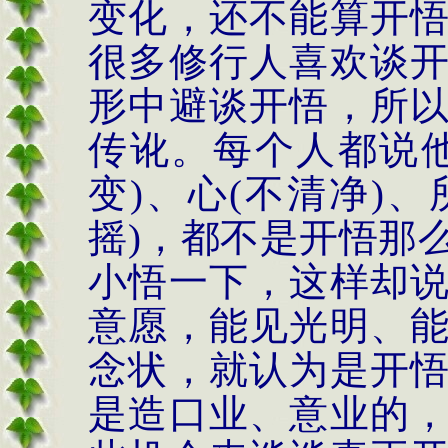
变化，还不能算开
很多修行人喜欢谈
形中避谈开悟，所
传讹。每个人都说
变
)
、心
(
不清净
)
、
摇
)
，都不是开悟那
小悟一下，这样却
意愿，能见光明、
念状，就认为是开
是造口业、意业的