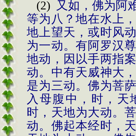
(2)
又如，佛为阿
等为八？地在水上
地上望天，或时风
为一动。有阿罗汉
地动，因以手两指
动。中有天威神大
是为三动。佛为菩
入母腹中，时，天
时，天地为大动。
动。佛起本经时，