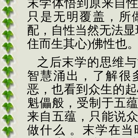
末学体悟到原来自
只是无明覆盖
，
所
配
，
自性当然无法显
住而生其心
)
佛性也
之后末学的思维与
智慧涌出
，
了解很
恶
，
也看到众生的起
魁儡般
，
受制于五
来自五蕴
，
只能说
做什么 。末学在