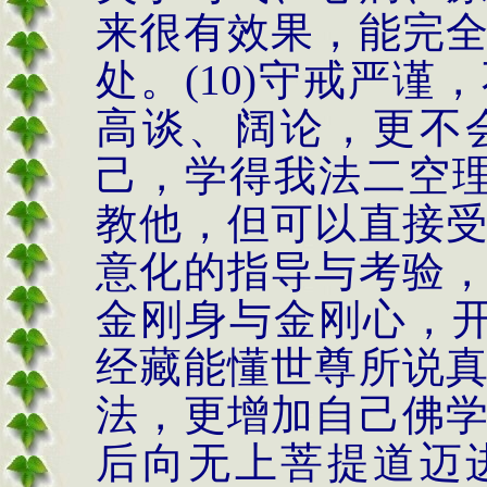
来很有效果，能完
处。
(10)
守戒严谨，
高谈、阔论，更不
己，学得我法二空
教他，但可以直接
意化的指导与考验
金刚身与金刚心，
经藏能懂世尊所说
法，更增加自己佛
后向无上菩提道迈