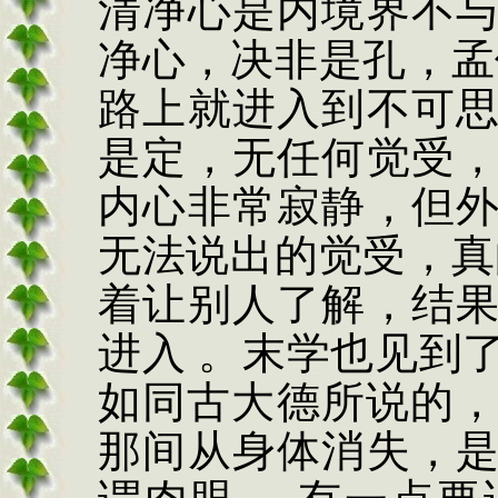
清净心是内境界不
净心
，
决非是孔
，
孟
路上就进入到不可
是定
，
无任何觉受
内心非常寂静
，
但
无法说出的觉受
，
真
着让别人了解
，
结
进入 。末学也见到
如同古大德所说的
，
那间从身体消失
，