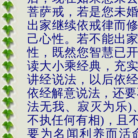
菩萨戒，若是您未
出家继续依戒律而
己心性。若不能出
性，既然您智慧已
读大小乘经典，充
讲经说法，以后依
依经解意说法，还要
法无我、寂灭为乐
)
不执任何有相
)
，且
要为名闻利养而活