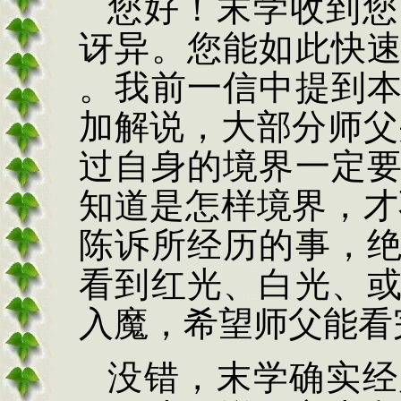
您好！末学收到您
讶异。您能如此快
。我前一信中提到
加解说
，
大部分师父
过自身的境界一定
知道是怎样境界
，
才
陈诉所经历的事
，
看到红光、白光、
入魔
，
希望师父能看
没错
，
末学确实经