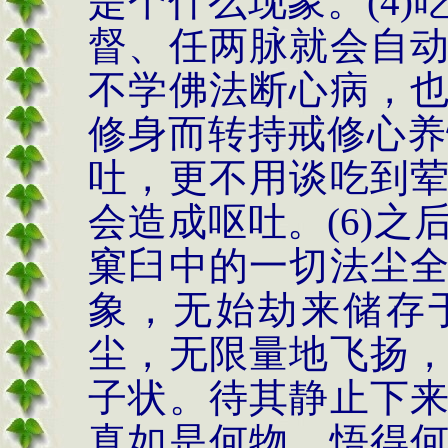
是个什么现象。
(4)
督、任两脉就会自
不学佛法断心病，
修身而转持戒修心养
吐，更不用谈吃到
会造成呕吐。
(6)
之
窠臼中的一切法尘
象，无始劫来储存
尘，无限量地飞扬
子状。待其静止下
真如是何物，悟得