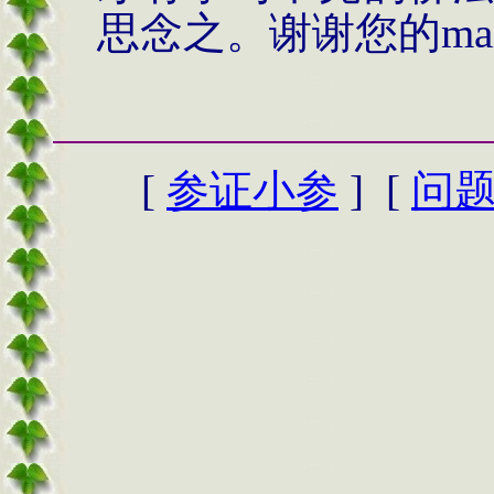
思念之。谢谢您的
ma
[
参证小参
] [
问