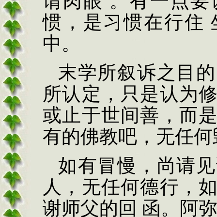
谓肉眼 。有一点要
惯
，
是习惯在行住 
中。
末学所叙诉之目的
所认定
，
只是认为
或止于世间善
，
而
有的佛教吧
，
无任何
如有冒慢
，
尚请见
人
，
无任何德行
，
谢师父的回 函。阿