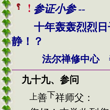
参
证小参 --
十年轰轰烈烈日
静！？
法尔禅修中心 
九十九、
参问
下
上
善
祥师父：