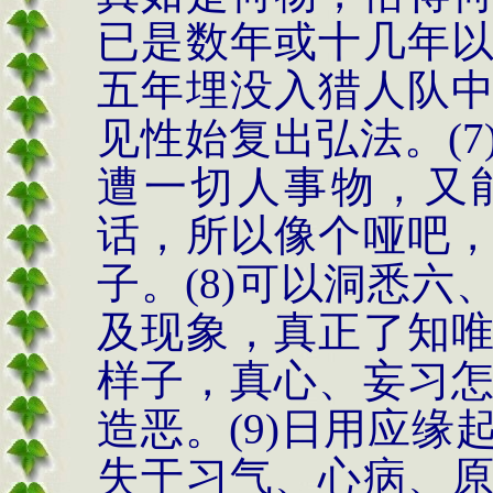
已是数年或十几年
五年埋没入猎人队
见性始复出弘法。
(7
遭一切人事物，又
话，所以像个哑吧
子。
(8)
可以洞悉六
及现象，真正了知
样子，真心、妄习
造恶。
(9)
日用应缘
失于习气、心病、