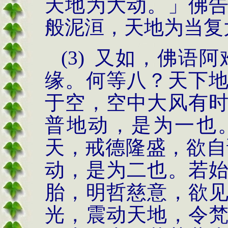
天地为大动。」佛
般泥洹，天地为当复
(3)
又如，佛语阿
缘。何等八？天下
于空，空中大风有
普地动，是为一也
天，戒德隆盛，欲自
动，是为二也。若
胎，明哲慈意，欲
光，震动天地，令