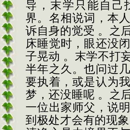
导
，
末学只能自己
界。名相说词
，
本
诉自身的觉受 。之
床睡觉时
，
眼还没
子晃动 。末学不打
半年之久。也问过
要执着
，
或是认为
梦
，
还没睡呢 。之
一位出家师父
，
说
到极处才会有的现象