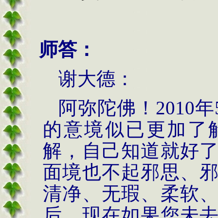
师答：
谢大德：
阿弥陀佛！
2010
年
的意境似已更加了
解，自己知道就好
面境也不起邪思、
清净、无瑕、柔软
后，现在如果您未