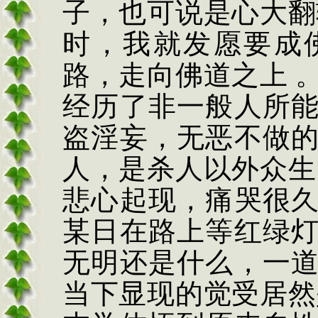
子
，
也可说是心大翻
时
，
我就发愿要成
路
，
走向佛道之上 
经历了非一般人所
盗淫妄
，
无恶不做
人
，
是杀人以外众生
悲心起现
，
痛哭很
某日在路上等红绿
无明还是什么
，
一
当下显现的觉受居然