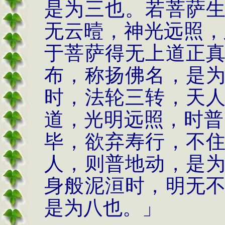
是为三也。若菩萨
无云曀，神光远照，
于菩萨得无上道正
布，称扬佛名，是
时，法轮三转，天
道，光明远照，时普
毕，欲弃寿行，不
人，则普地动，是
身般泥洹时，明无
是为八也。」