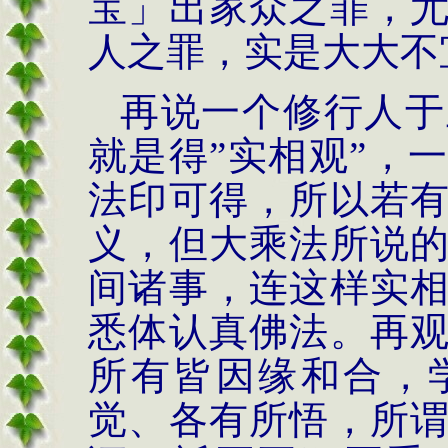
宝」出家众之罪，
人之罪，实是大大不
再说一个修行人于
就是得
”
实相观
”
，一
法印可得，所以若
义，但大乘法所说
间诸事，连这样实
悉体认真佛法。再
所有皆因缘和合，
觉、各有所悟，所