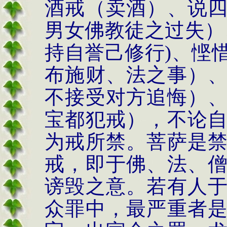
酒戒（卖酒）、说
男女佛教徒之过失）
持自誉己修行
)
、悭
布施财、法之事）
不接受对方追悔）
宝都犯戒），不论
为戒所禁。菩萨是
戒，即于佛、法、
谤毁之意。若有人
众罪中，最严重者