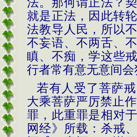
法。那何谓正法？
就是正法，因此转
法教导人民，所以
不妄语、不两舌、
瞋、不痴，学这些
行者常有意无意间会
若有人受了菩萨戒
大乘菩萨严厉禁止作
罪，此重罪是相对
网经》所载：杀戒