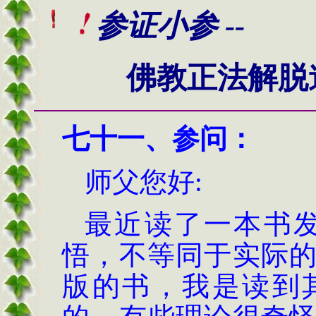
参
证小参 --
佛教正法解脱
七十一、
参问
：
师父您好
:
最近读了一本书
悟，不等同于实际
版的书，我是读到