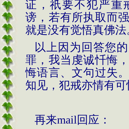
证，祇要不犯严重
谤，若有所执取而
就是没有觉悟真佛法
以上因为回答您的
罪，我当虔诚忏悔
悔语言、文句过失
知见，犯戒亦情有可
再来
mail
回应：