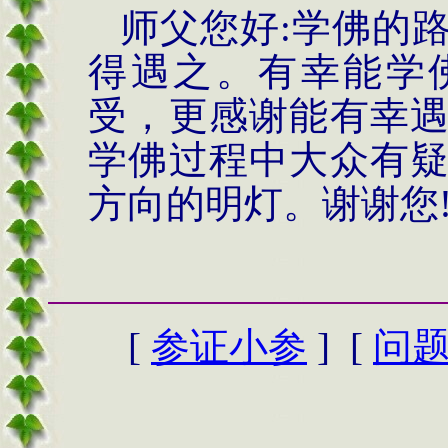
师父您好
:
学佛的
得遇之。有幸能学
受，更感谢能有幸
学佛过程中大众有
方向的明灯。谢谢您
[
参证小参
] [
问