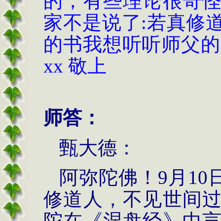
的，有些理论很奇
家不是说了
:
若真修
的书我想听听师父的
xx
敬上
师答：
甄大德：
阿弥陀佛！9月10
修道人，不见世间
陀在《涅盘经》中