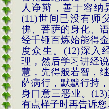
人诤辩，善于容纳
(11)
世间已没有师
佛、菩萨的身化、
经千锤百炼始能得
度众生。
(12)
深入
理，然后学习讲经
慧，先得般若智，
萨病行，默默行持
身口意三恶业。
(13)
有点样子时再告诉您