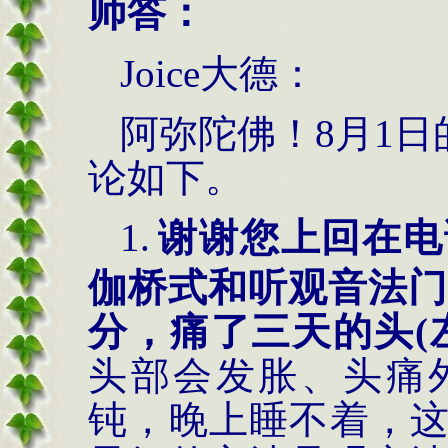
师答：
J
oice
大德：
阿弥陀佛！
8
月
1
日
论如下。
1.
谢谢您上回在电
伽桥式和听观音法门
分，痛了三天的头
(
头部会发胀、头痛
钝，晚上睡不着，