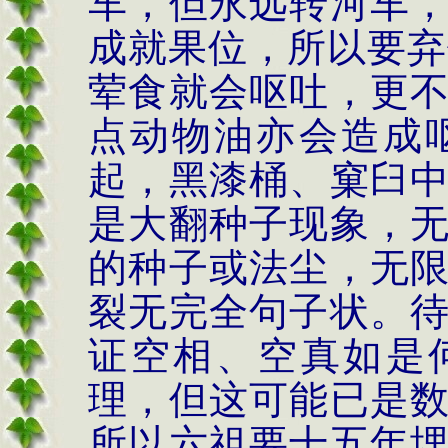
车，但永远转河车
成就果位，所以要弃
荤食就会呕吐，更
点动物油亦会造成
起，黑漆桶、窠臼
是大翻种子现象，
的种子或法尘，无
裂无完全句子状。
证空相、空真如是
理，但这可能已是
所以六祖要十五年