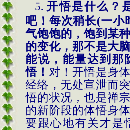
5.
开悟是什么？
吧！每次稍长
(
一小
气饱饱的，饱到某
的变化，那不是大
能说，能量达到那
悟！
对！开悟是身
经络，无处宣泄而
悟的状况，也是禅
的新阶段的体悟身
要跟心地有关才是