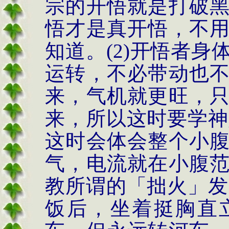
宗的开悟就是打破
悟才是真开悟，不
知道。
(2)
开悟者身
运转，不必带动也
来，气机就更旺，
来，所以这时要学神
这时会体会整个小
气，电流就在小腹
教所谓的「拙火」发
饭后，坐着挺胸直