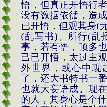
悟，但真正开悟行
没有数据依循，造
已开悟，但观其身
(
(
乱写书
)
、所行
(
乱
事，若有悟，顶多
己已开悟，太过主
外世界，或心中现
了，还大书特书一
也就大妄语成。现
的人，其身心是个什