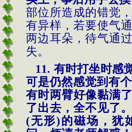
部位所造成的错觉
有异样，若要使气
两边耳朵，待气通
失。
11.
有时打坐时感
可是仍然感觉到有
有时两臂好像黏满
了出去，全不见了
(
无形
)
的磁场，犹