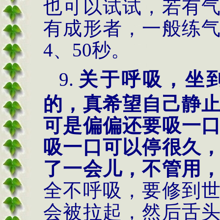
也可以试试，若有
有成形者，一般练
4
、
50
秒。
9.
关于呼吸，坐
的，真希望自己静
可是偏偏还要吸一
吸一口可以停很久
了一会儿，不管用
全不呼吸，要修到
会被拉起，然后舌