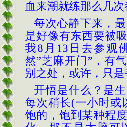
血来潮就练那么几次
每次心静下来，最
是好像有东西要被
我
8
月
13
日去参观
然
”
芝麻开门
”
，有气
别之处，或许，只是
开悟是什么？是生
每次稍长
(
一小时或
饱的，饱到某种程