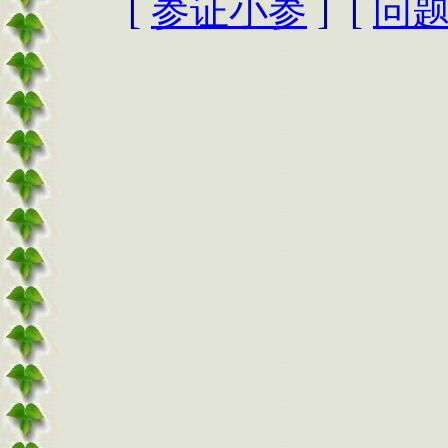
[
参证小参
] [
问