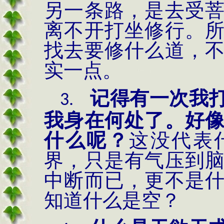
另一条路，是去受
离不开打坐修行。
找去要修什么道，
实一点。
记得有一次我
3.
我身在何处了。好
什么呢？
这没代表
界，只是有气压到
中断而已，更不是
知道什么是空？