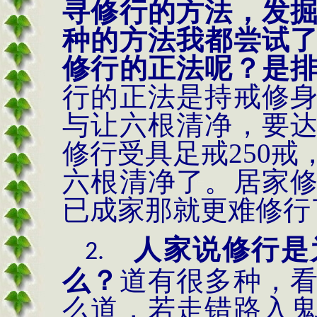
寻修行的方法，发
种的方法我都尝试
修行的正法呢？是
行的正法是持戒修
与让六根清净，要
修行受具足戒
250
戒
六根清净了。居家
已成家那就更难修行
人家说修行是
2.
么？
道有很多种，
么道，若走错路入