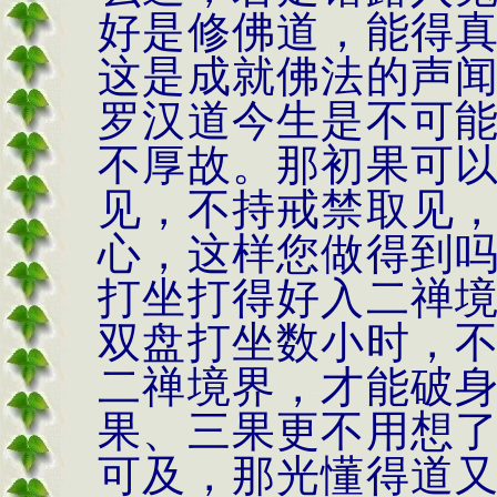
好是修佛道，能得
这是成就佛法的声
罗汉道今生是不可
不厚故。那初果可
见，不持戒禁取见
心，这样您做得到
打坐打得好入二禅
双盘打坐数小时，
二禅境界，才能破
果、三果更不用想
可及，那光懂得道