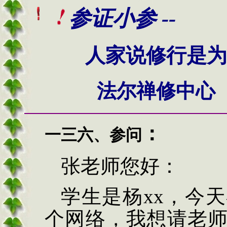
参
证小参 --
人家说修行是为
法尔禅修中心
：
一三六、
参问
张老师您好：
学生是杨
xx
，今天
个网络，我想请老