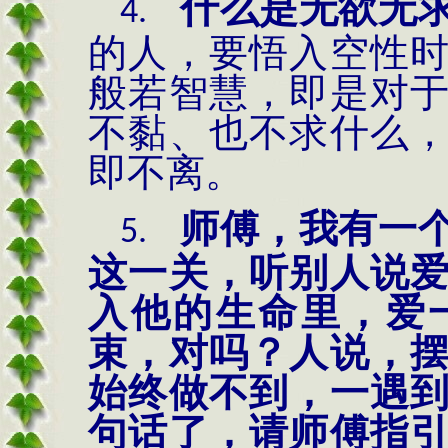
什么是无欲无
4.
的人，要悟入空性
般若智慧，即是对
不黏、也不求什么
即不离。
师傅，我有一
5.
这一关，听别人说
入他的生命里，爱
束，对吗？人说，
始终做不到，一遇
句话了，请师傅指