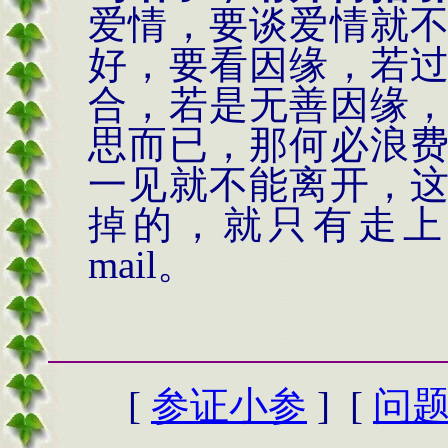
爱情，要谈爱情就
好，要看因缘，若
合，若是无善因缘
思而已，那何必浪
一见就不能离开，
掉的，就只有走上
mail
。
[
参证小参
] [
问