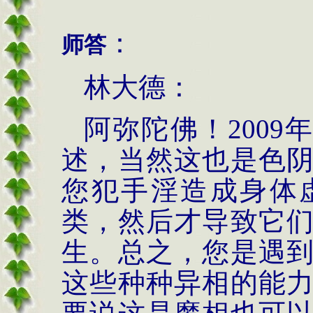
：
师答
林大德：
阿弥陀佛！
2009
述，当然这也是色
您犯手淫造成身体
类，然后才导致它
生。总之，您是遇
这些种种异相的能