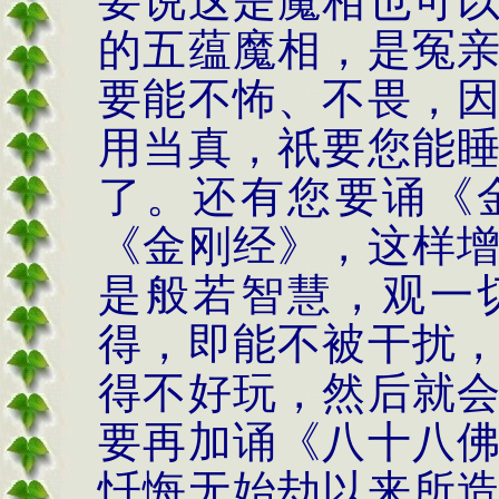
要说这是魔相也可
的五蕴魔相，是冤
要能不怖、不畏，
用当真，祇要您能
了。还有您要诵《
《金刚经》，这样
是般若智慧，观一
得，即能不被干扰
得不好玩，然后就
要再加诵《八十八
忏悔无始劫以来所