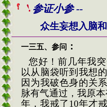
参
证小参 --
众生妄想入脑和
：
一三五、
参问
您好！前几年我突
以从脑袋听到我想
因为我破色身的关
脉有气通过，我原本
年，我戒了
10
年才