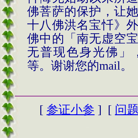
佛菩萨的保护，让
十八佛洪名宝忏》
佛中的「南无虚空
无普现色身光佛」
等。谢谢您的
mail
。
[
参证小参
] [
问