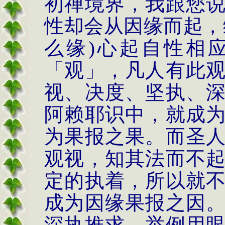
初禅境界，我跟您
性却会从因缘而起，
么缘
)
心起自性相
「观」，凡人有此
视、决度、坚执、
阿赖耶识中，就成
为果报之果。而圣
观视，知其法而不
定的执着，所以就
成为因缘果报之因
深执推求，举例用