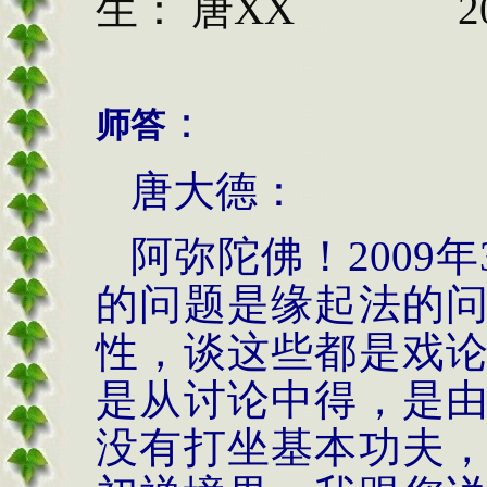
生： 唐
XX
2
：
师答
唐大德：
阿弥陀佛！
2009
年
的问题是缘起法的
性，谈这些都是戏
是从讨论中得，是
没有打坐基本功夫