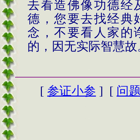
去看造佛像功德经
德，您要去找经典
念，不要看人家的
的，因无实际智慧故
[
参证小参
] [
问