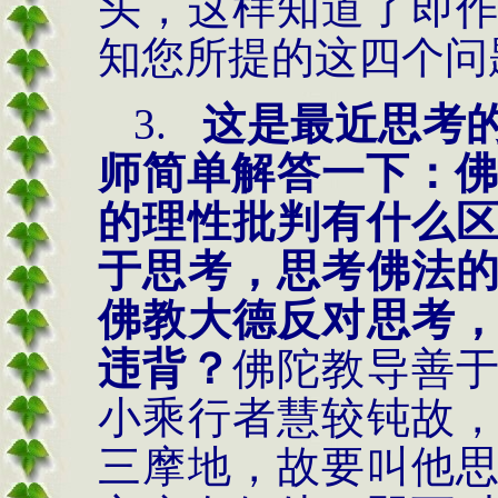
头，这样知道了即
知您所提的这四个问
3.
这是最近思考
师简单解答一下：佛
的理性批判有什么
于思考，思考佛法
佛教大德反对思考
违背？
佛陀教导善
小乘行者慧较钝故
三摩地，故要叫他