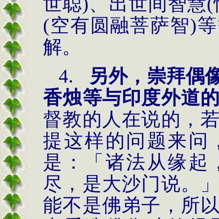
世聪
)
、出世间智慧
(
(
空有圆融菩萨智
)
等
解。
4.
另外，崇拜偶
香烛等与印度外道
督教的人在说的，
提这样的问题来问
是：「诸法从缘起
尽，是大沙门说。
能不是佛弟子，所