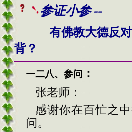
参
证小参 --
有佛教大德反对
背？
：
一二八、
参问
张
老师：
感谢你在百忙之中
问。