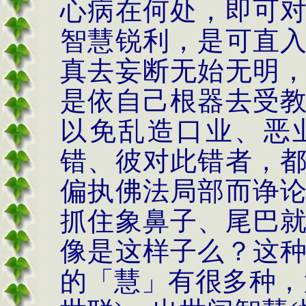
心病在何处，即可
智慧锐利，是可直
真去妄断无始无明
是依自己根器去受
以免乱造口业、恶
错、彼对此错者，
偏执佛法局部而诤
抓住象鼻子、尾巴
像是这样子么？这
的「慧」有很多种，