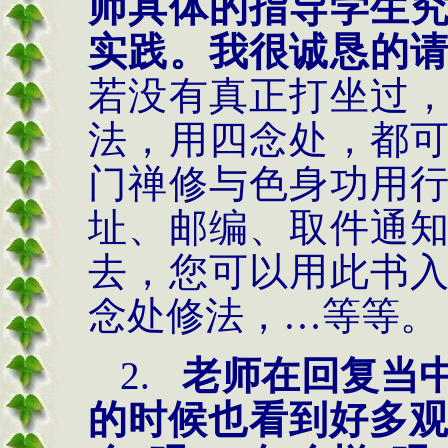
师具体的指导学生
实践。我很诚恳的
若没有真正打坐过
法，用四念处，都
门禅修与色身功用
址、邮编、取件通
去，您可以用此书
念处修法，…等等。
2.
老师在回复当
的时候也看到好多观