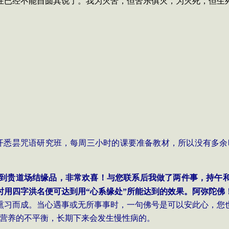
在已经不能自圆其说了。我为灭苦，但苦乐俱灭，为灭死，但生
开悉昙咒语研究班，每周三小时的课要准备教材，所以没有多余
收到贵道场结缘品，非常欢喜！与您联系后我做了两件事，持午
时用四字洪名便可达到用“心
系
缘处”所能达到的效果。阿弥陀佛
熏习而成。当心遇事或无所事事时，一句佛号是可以安此心，您
营养的不平衡，长期下来会发生慢性病的。