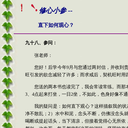
修心小参 --
直下如何观心？
九十八、
参问
：
张老师：
您好！后学今年
9月与您通过两封信，并收到
旺引发的欲念减轻了许多；而求戒后，契机旺时用四
您送的两本书也读完了，我会常读常练。而那
3、4点起来打坐，一日2坐，不如此，色身好像不
我的疑问是：如何直下观心？这样描叙我的状
净不散乱；2）水中和泥，念头不断，仿佛没念头
喝断或提起话头，当下清凉，但接着觉得心无所依