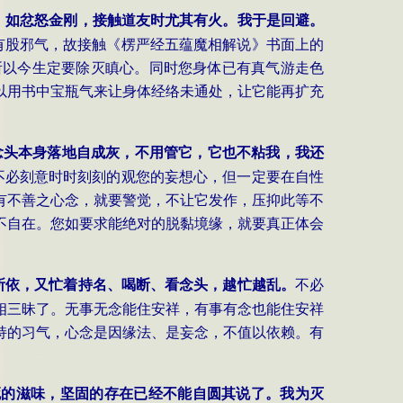
，如忿怒金刚，接触道友时尤其有火。我于是回避。
有股邪气，故接触《楞严经五蕴魔相解说》书面上的
所以今生定要除灭瞋心。同时您身体已有真气游走色
以用书中宝瓶气来让身体经络未通处，让它能再扩充
念头本身落地自成灰，不用管它，它也不粘我，我还
不必刻意时时刻刻的观您的妄想心，但一定要在自性
有不善之心念，就要警觉，不让它发作，压抑此等不
不自在。您如要求能绝对的脱黏境缘，就要真正体会
所依，又忙着持名、喝断、看念头，越忙越乱。
不必
相三昧了。无事无念能住安祥，有事有念也能住安祥
持的习气，心念是因缘法、是妄念，不值以依赖。有
死的滋味，坚固的存在已经不能自圆其说了。我为灭