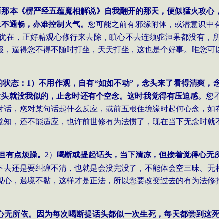
而那本《楞严经五蕴魔相解说》自我翻开的那天，便似猛火攻心
象不通畅，亦难控制火气。
您可能之前有邪缘附体，或潜意识中
犹在，正好藉观心修行来去除，瞋心不去连须驼洹果都没有，
服，逼得您不得不随时打坐，天天打坐，这也是个好事。唯您可
的状态：
1）不用作观，自有“如如不动”，念头来了看得清爽，
念头就没我似的，止念时还有个空念。这时我觉得有压迫感。
您
对话，您对某句话起什么反应，或前五根住境缘时起何心念，如
觉知，还不能适应，也许前世修有为法惯了，现在当下无念时就
但有点烦躁。
2）
喝断或提起话头，当下清凉，但接着觉得心无
下去还是要纠缠不清，也就是会没完没了，不能体会空三昧、无
观心，遇境不黏，这样才是正法，所以您要改变过去的有为法修
心无所依。因为每次喝断提话头都似一次生死，每天都尝到这