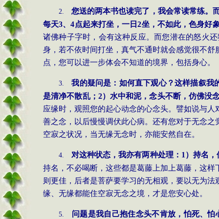
您送的两本书也读完了，我会常读常练。
2.
每天
3、4点起来打坐，一日2坐，不如此，色身好
诸佛种子字时，会有这种反应。而您潜在的怒火还
身，若不依时间打坐，真气不通时就会感觉很不舒
点，您可以进一步体会不知道的境界，包括身心。
我的疑问是：如何直下观心？这样描叙我
3.
是清净不散乱；2）水中和泥，念头不断，仿佛没
应缘时，观照您的起心动念的心念头。譬如说与人
善之念，以后慢慢调伏此心病。还有您对于无念之
空寂之状况，当无缘无念时，亦能安然自在。
对这种状态，我亦有两种处理：
1）持名，
4.
持名，不必喝断，这些都是葛藤上加上葛藤，这样
则更佳，后者是菩萨要学习的无相观，要以无为法
缘、无缘都能住空寂无念之境，才是您安心处。
问题是我自己抱住念头不肯放，怕死、怕
5.