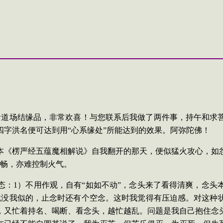
贵道场结缘品，非常欢喜！与您联系后我做了两件事，持午和求
字洪名便可达到用“心系缘处”所能达到的效果。阿弥陀佛！
本《楞严经五蕴魔相解说》自我翻开的那天，便似猛火攻心，如
通畅，亦难控制火气。
态：
1）不用作观，自有“如如不动”，念头来了看得清爽，念
就没我似的，止念时还有个空念。这时我觉得有压迫感。对这种状
，又忙着持名、喝断、看念头，越忙越乱。问题是我自己抱住念