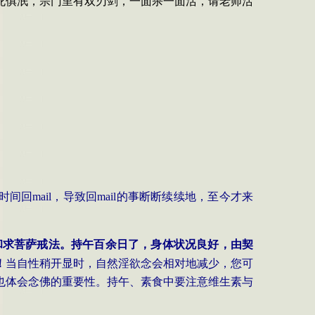
死俱泯，宗门里有双刃剑，一面杀一面活，请老师活
时间回
mail
，导致回
mail
的事断断续续地，至今才来
和求菩萨戒法。持午百余日了，身体状况良好，由契
！
当自性稍开显时，自然淫欲念会相对地减少，您可
也体会念佛的重要性。持午、素食中要注意维生素与