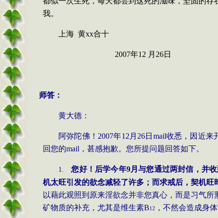
都似一次生死，每天都尝到这死的滋味，坚固的存
我。
上海
黄xx合十
2007年12 月26日
师答：
黄大德：
阿弥陀佛！
2007
年
12
月
26
日
mail
收悉，因近来
回您的
mail
，甚感抱歉。您所提问题回答如下。
您好！后学今年
9月与您通过两封信，并
1.
机太旺引发的欲念减轻了许多；而求戒后，契机旺
以藉此观照到原来淫欲念并非您真心，而是习气所
矿物质的补充，尤其是维生素
B
，不然会造成身体
12