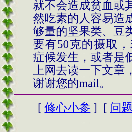
就不会造成贫血或
然吃素的人容易造
够量的坚果类、豆
要有
50克
的摄取，
症候发生，或者是
上网去读一下文章
谢谢您的
mail。
[
修心小参
] [
问