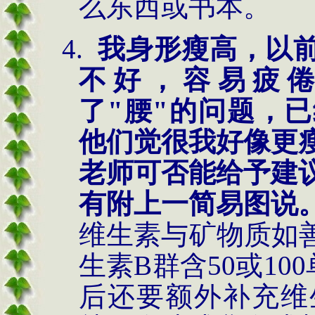
么东西或书本。
4.
我身形瘦高，以
不好，容易疲
了
"腰"的问题，
他们觉很我好像更
老师可否能给予建
有附上一简易图说
维生素与矿物质如
生素B群含50或100
后还要额外补充维生素B