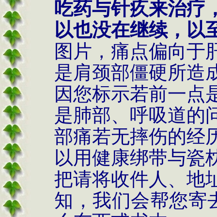
吃药与针疚来治疗
以也没在继续，以
图片，痛点偏向于
是肩颈部僵硬所造
因您标示若前一点
是肺部、呼吸道的
部痛若无摔伤的经
以用健康绑带与瓷
把请将收件人、地
知，我们会帮您寄