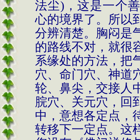
法尘)，这是一个
心的境界了。所以
分辨清楚。胸闷是
的路线不对，就很
系缘处的方法，把
穴、命门穴、神道
轮、鼻尖，交接人
脘穴、关元穴，回
中，意想各定点，
转移下一定点。这