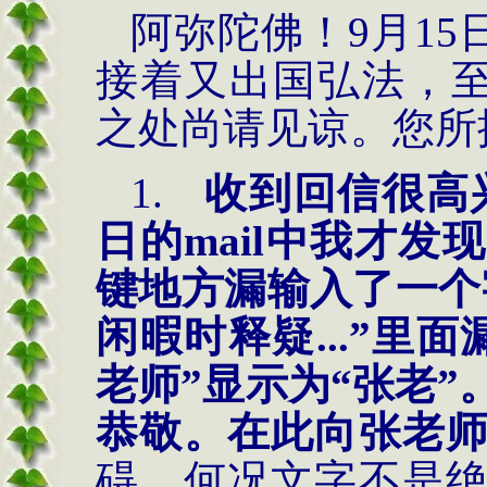
阿弥陀佛！9月15
接着又出国弘法，至
之处尚请见谅。您所
1.
收到回信很高
日的
mail
中我才发现
键地方漏输入了一个
闲暇时释疑
...”
里面
老师
”
显示为
“
张老
”
恭敬。在此向张老
碍，何况文字不是