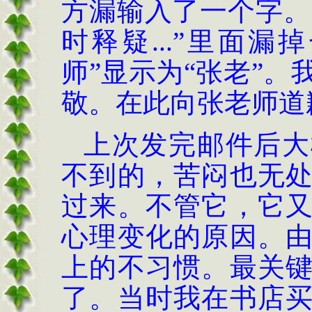
方漏输入了一个字。
时释疑
...”
里面漏掉
师
”
显示为
“
张老
”
。
敬。在此向张老师道
上次发完邮件后大
不到的，苦闷也无
过来。不管它，它
心理变化的原因。
上的不习惯。最关
了。当时我在书店