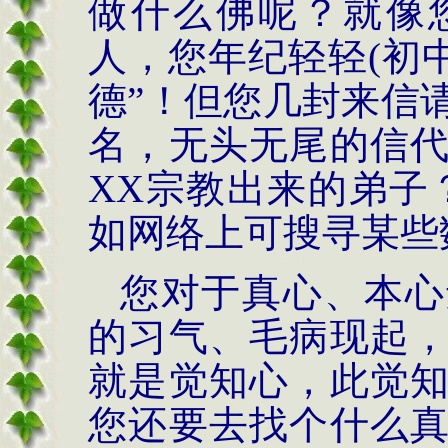
做什么佛呢？就像
人，您年纪轻轻
(
初
德
”
！但您几封来信
名，无头无尾的信
XX
宗教出来的弟子
如网络上可搜寻某些
您对于真心、本心
的习气、毛病现起
就是觉知心，此觉
您还要去找个什么