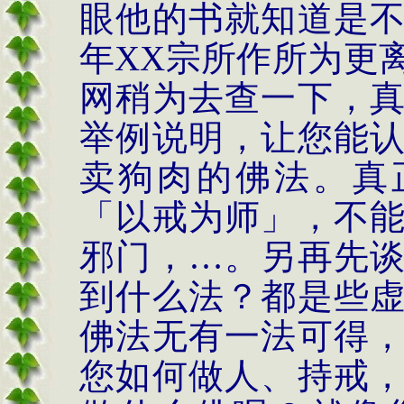
眼他的书就知道是
年
XX
宗所作所为更
网稍为去查一下，
举例说明，让您能
卖狗肉的佛法。真
「以戒为师」，不
邪门，…。另再先
到什么法？都是些
佛法无有一法可得
您如何做人、持戒