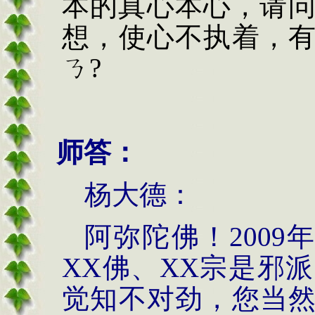
本的真心本心，请
想，使心不执着，
ㄋ
?
师答：
杨大德：
阿弥陀佛！
2009
XX
佛、
XX
宗是邪派
觉知不对劲，您当