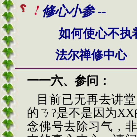
修心小参 --
如何使心不执
法尔禅修中心
一一六
、
参问
：
目前已无再去讲堂
的ㄋ
?
是不是因为
XX
念佛号去除习气，