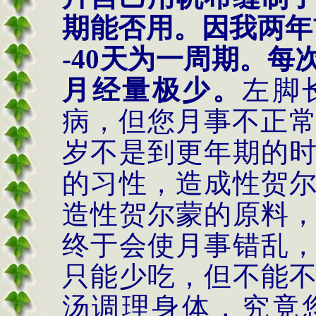
期能否用。因我两年
-40
天为一周期。每
月经量极少。
左脚
病，但您月事不正
岁不是到更年期的
的习性，造成性贺
造性贺尔蒙的原料
终于会使月事错乱
只能少吃，但不能
汤调理身体，究竟