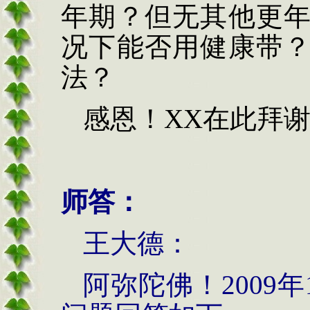
年期？但无其他更
况下能否用健康带
法？
感恩！
XX
在此拜
师答：
王大德：
阿弥陀佛！
2009
年