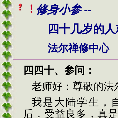
修身小参 --
四十几岁的人
法尔禅修中心
四四十
、
参问：
老师好：
尊敬的法
我是大陆学生，
后，受益良多，真