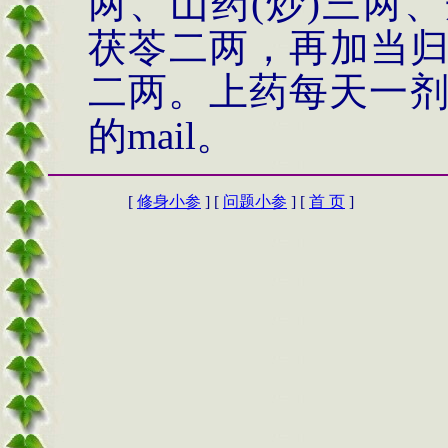
两、山药
(
炒
)
三两、
茯苓二两，再加当
二两。上药每天一
的
mail
。
[
修身小参
] [
问题小参
] [
首 页
]