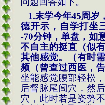
问题回答如下。
1.
末学今年
45
周岁
德开示，自学打坐
-70
分钟，单盘，如
不自主的挺直（似
其他感觉。（有时
频（曾查过西医，
坐能感觉腰部轻松
后督脉尾闾穴，然
穴，此时若是姿势