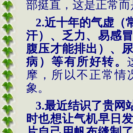
部挺直，这是正常而
2.
近十年的气虚（
汗）、乏力、易感
腹压才能排出）、
病）等有所好转。
摩，所以不正常情
象。
3.
最近结识了贵网
时也想让气机早日
片自己用帆布缝制