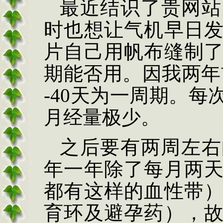
最近结识了贵网站
时也想让气机早日
片自己用帆布缝制
期能否用。因我两年
-40
天为一周期。每
月经量极少。
之后要有两周左右
年一年除了每月两
都有这样的血性带
育环及避孕药），