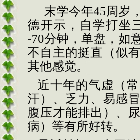
末学今年
45
周岁
德开示，自学打坐
-70
分钟，单盘，如
不自主的挺直（似
其他感觉。
近十年的气虚（常
汗）、乏力、易感
腹压才能排出）、
病）等有所好转。