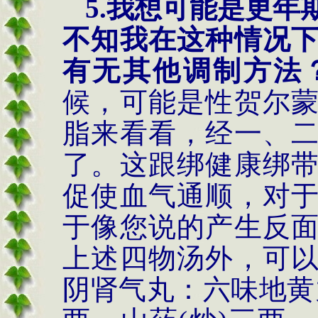
5.
我想可能是更年
不知我在这种情况
有无其他调制方法
候，可能是性贺尔
脂来看看，经一、
了。这跟绑健康绑
促使血气通顺，对
于像您说的产生反
上述四物汤外，可
阴肾气丸：六味地黄