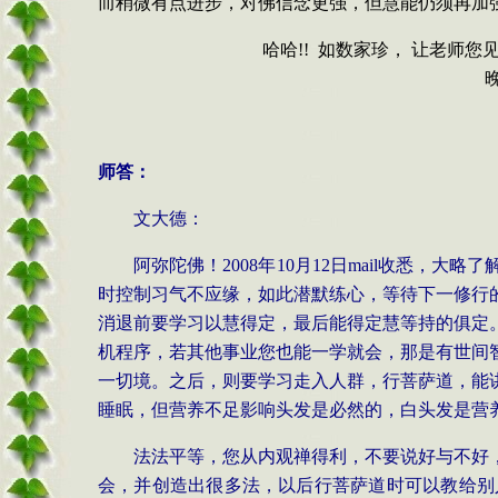
而稍微有点进步，对佛信念更强，但慧能仍须再加
哈哈
!!
如数家珍， 让老师您
师答：
文大德：
阿弥陀佛！
2008
年
10
月
12
日
mail
收悉，大略了
时控制习气不应缘，如此潜默练心，等待下一修行
消退前要学习以慧得定，最后能得定慧等持的俱定
机程序，若其他事业您也能一学就会，那是有世间
一切境。之后，则要学习走入人群，行菩萨道，能
睡眠，但营养不足影响头发是必然的，白头发是营
法法平等，您从内观禅得利，不要说好与不好
会，并创造出很多法，以后行菩萨道时可以教给别