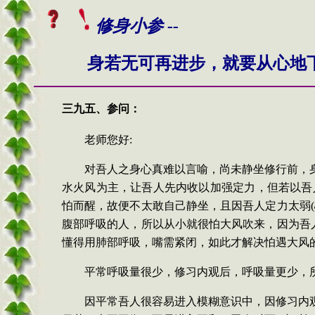
修身小参 --
身若无可再进步，就要从心地
三九五、
参问：
老师您好
:
对吾人之身心真难以言喻，尚未静坐修行前，
水火风为主，让吾人先内收以加强定力，但若以吾
怕而醒，故便不太敢自己静坐，且因吾人定力太弱
(
腹部呼吸的人，所以从小就很怕大风吹来，因为吾
懂得用肺部呼吸，嘴需紧闭，如此才解决怕遇大风
平常呼吸量很少，修习内观后，呼吸量更少，
因平常吾人很容易进入模糊意识中，因修习内