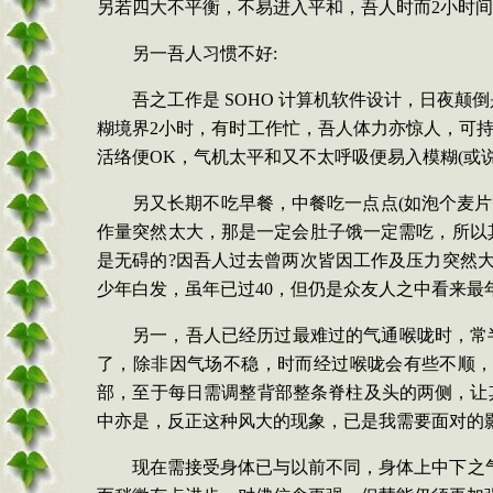
另若四大不平衡，不易进入平和，吾人时而
2
小时间
另一吾人习惯不好
:
吾之工作是
SOHO
计算机软件设计，日夜颠倒
糊境界
2
小时，有时工作忙，吾人体力亦惊人，可持
活络便
OK
，气机太平和又不太呼吸便易入模糊
(
或
另又长期不吃早餐，中餐吃一点点
(
如泡个麦片
作量突然太大，那是一定会肚子饿一定需吃，所以
是无碍的
?
因吾人过去曾两次皆因工作及压力突然
少年白发，虽年已过
40
，但仍是众友人之中看来最
另一，吾人已经历过最难过的气通喉咙时，常
了，除非因气场不稳，时而经过喉咙会有些不顺
部，至于每日需调整背部整条脊柱及头的两侧，让
中亦是，反正这种风大的现象，已是我需要面对的
现在需接受身体已与以前不同，身体上中下之