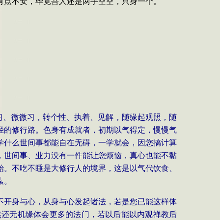
有点不安，毕竟吾人还是两手空空，只身一个。
习、微微习，转个性、执着、见解，随缘起观照，随
径的修行路。色身有成就者，初期以气得定，慢慢气
学什么世间事都能自在无碍，一学就会，因您搞计算
，世间事、业力没有一件能让您烦恼，真心也能不黏
始。不吃不睡是大修行人的境界，这是以气代饮食、
素。
不开身与心，从身与心发起诸法，若是您已能这样体
然还无机缘体会更多的法门，若以后能以内观禅教后