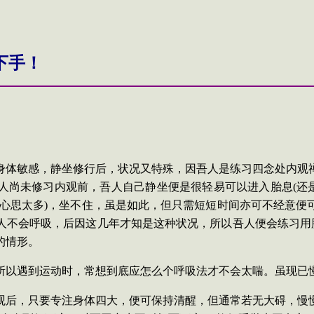
下手！
身体敏感，静坐修行后，状况又特殊，因吾人是练习四念处内观
人尚未修习内观前，吾人自己静坐便是很轻易可以进入胎息
(
还
心思太多
)
，坐不住，虽是如此，但只需短短时间亦可不经意便
人不会呼吸，后因这几年才知是这种状况，所以吾人便会练习用
的情形。
所以遇到运动时，常想到底应怎么个呼吸法才不会太喘。虽现已
观后，只要专注身体四大，便可保持清醒，但通常若无大碍，慢