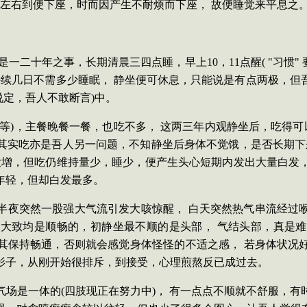
左右到便下座，时而因产生不耐烦而下座，
故便睡觉来平息之
是一二十年之事，长期清晨三四点睡，早上
10
，
11
点醒
( "
习惯
"
续几日不需多少睡眠， 静坐便可休息，只能说是有点两极，但
说定，吾人不敢断言
)
中。
等
)
，主餐晚餐一餐，也吃不多， 这两三年内观静坐后，吃得可
其实吃亦是吾人另一问题，不知静坐后身体不觉饿，是否长期下
大增，但吃仍维持量少，睡少，便产生头心短期内发出大量白发
年轻，但却白发最多。
半夜突然一股强大气流引发大咳惊醒，
白天突然热气串流经过
，大致均是顺畅的，初静坐最不顺的是头部，
气结头部，真是难
其保持畅通，否则就会感觉身体怪怪的不适之感，
若身体状况
影子，从刚开始很排斥，到接受，心理煎熬反已成过去。
气场是一体的
(
四肢现正在努力中
)
，
有一点点不顺就不舒服，有