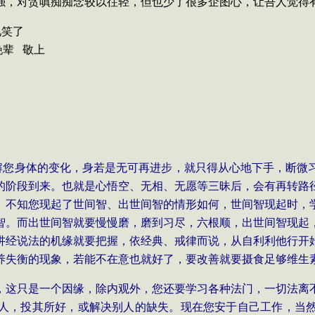
强，对贪嗔痴痴念较以往轻，但也少了很多企图心，让吾人觉得
见笑了
晚辈
敬上
解您身体的变化，身若是无可再进步，就只得从心地下手，断微
的阶段到来。也就是心悟空、无相、无愿等三昧后，会有再转路
。不知您现起了世间智、出世间智的情形如何，世间智现起时，
智。而出世间智就要慢慢磨，磨到习尽，六根顺，出世间智现起
讲经说法的机缘就要把握，依经典、戒律而说，从自利利他行开
养失衡的现象，若能不在意也就好了，要改善就要摄食足够维生
，这只是一个因缘，除内观外，您还要学习各种法门，一切法离
人，投其所好，或解决别人的缺失。现在您安于自己工作，当