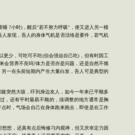
。
要睡
7
小时
)
，醒后
"
若不努力呼吸
"
，便又进入另一模
吾人发现，吾人的身体气机是否活络是要件，若气机
以更少，可吃可不吃
(
但会强迫自己吃
)
，但有时因工
来会营养不良吗
?
体力是否亦是问题，还是自然不饿
，另一在头前短期内产生大量白发，吾人可是典型的
喉咙突然大咳，吓到身边友人，如今一年来已平顺多
过，还有平时最易不顺的，须调整的地方通常是胸
好点时，气场会自己在身体跑来跑去，即使是在工作
时想想，还真有点后悔修习内观禅，但又庆幸定力因