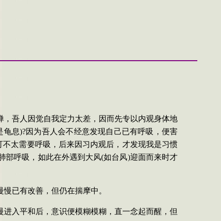
禅，吾人因觉自我定力太差，因而先专以内观身体地
是龟息
)?
因为吾人会不经意发现自己已有呼吸，便害
可不太需要呼吸，后来因习内观后，才发现我是习惯
肺部呼吸，如此在外遇到大风
(
如台风
)
迎面而来时才
慢慢已有改善，但仍在揣摩中。
慢进入平和后，意识便模糊模糊，直一念起而醒，但