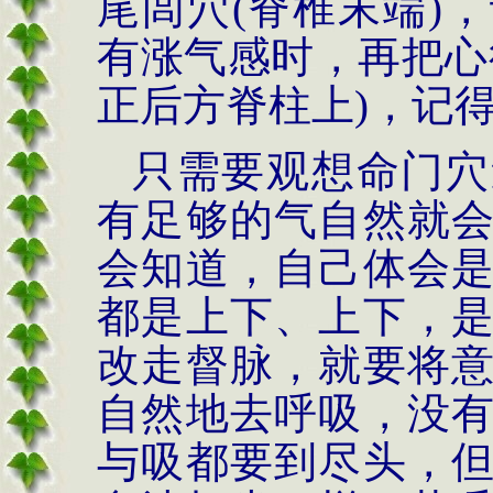
尾闾穴
(
脊椎末端
)
，
有涨气感时，再把心
正后方脊柱上
)
，记
只需要观想命门穴
有足够的气自然就
会知道，自己体会
都是上下、上下，
改走督脉，就要将
自然地去呼吸，没
与吸都要到尽头，