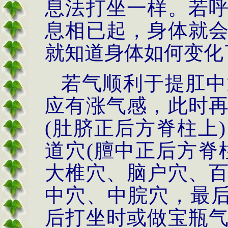
息法打坐一样。若
息相已起，身体就
就知道身体如何变化
若气顺利于提肛中
应有涨气感，此时
(
肚脐正后方脊柱上
)
道穴
(
膻中正后方脊
大椎穴、脑户穴、
中穴、中脘穴，最
后打坐时或做宝瓶