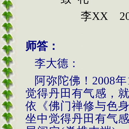
李XX
2
师答：
李大德：
阿弥陀佛！
2008
年
觉得丹田有气感，
依《佛门禅修与色
坐中觉得丹田有气