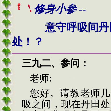
修身小参 --
意守呼吸间丹
处！？
三九二、
参问：
老师
:
您好。请教老师几
吸之间，现在丹田处