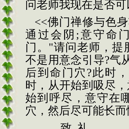
问老师我现在是否可
<<佛门禅修与色身
通过会阴;意守命
门。"请问老师，提
不是用意念引导?气
后到命门穴?此时
时，从开始到吸尽，
始到呼尽，意守在
穴，然后尽可能长而
致
礼