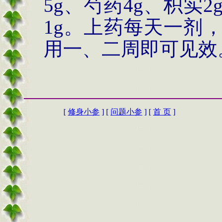
5g、芍药4g、枳实2
1g。上药每天一剂
用一、二周即可见效
[
修身小参
] [
问题小参
] [
首 页
]