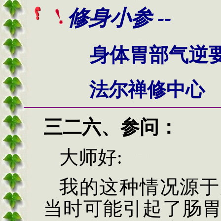
修身小参 --
身体胃部气逆
法尔禅修中心
三二六、
参问：
大师好
:
我的这种情况源于
当时可能引起了肠