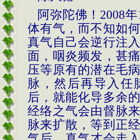
阿弥陀佛！
2008
年
体有气，而不知如
真气自己会逆行注
面，咽炎频发，甚
压等原有的潜在毛
脉，然后再导入任
后，就能化导多余
经络之气会由督脉
脉来扩散，等到正
气后，真气才会走