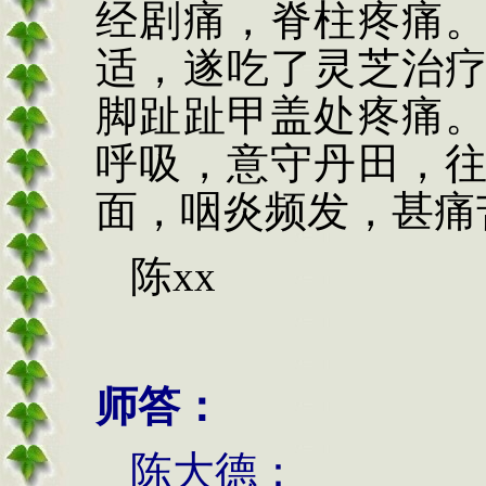
经剧痛，脊柱疼痛
适，遂吃了灵芝治
脚趾趾甲盖处疼痛
呼吸，意守丹田，
面，咽炎频发，甚痛
陈
x
x
师答：
陈大德：