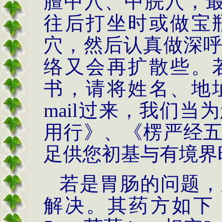
膻中穴、中脘穴，
往后打坐时或做宝
穴，然后认真做深
络又会再扩散些。
书，请将姓名、地
mail
过来，我们当为
用行》、《楞严经
足供您初基与有境界
若是胃肠的问题，
解决。其药方如下