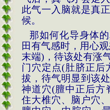
此气一入脑就是真
候。
那如何化导身体的
田有气感时，用心观
末端
)
，待该处有涨
门穴定点
(
肚脐正后
拔，待气明显到该
神道穴
(
膻中正后方
住大椎穴、脑户穴