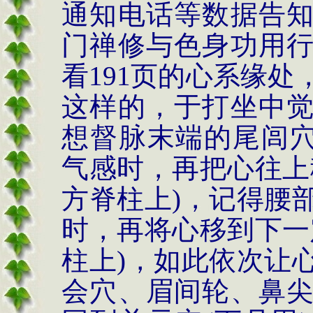
通知电话等数据告
门禅修与色身功用
看
191
页的心系缘处
这样的，
于打坐中
想督脉末端的尾闾
气感时，再把心往上
方脊柱上
)
，记得腰
时，再将心移到下一
柱上
)
，如此依次让
会穴、眉间轮、鼻