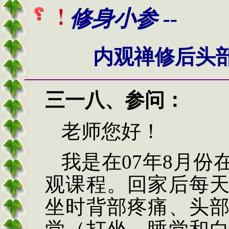
修身小参 --
内观禅修后头
三一八、
参问：
老师您好！
我是在07年8月份
观课程。回家后每
坐时背部疼痛、头