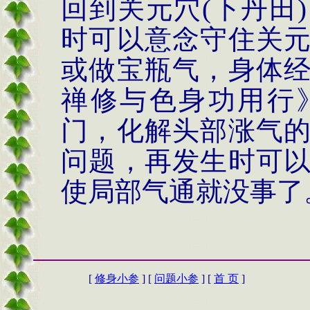
回到关元穴
(
下丹田
)
时可以意念守住关
或做宝瓶气，身体
禅修与色身功用行
门，化解头部涨气
问题，再发生时可
使局部气通就没事了
[
修身小参
] [
问题小参
] [
首 页
]