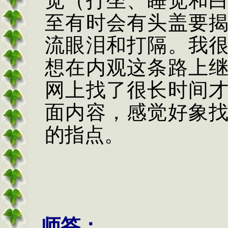
觉（打坐、睡觉和
至有时会有头盖要
流眼泪和打隔。我
想在内观这条路上
网上找了很长时间
面内容，感觉好象
的指点。
陈
师答：