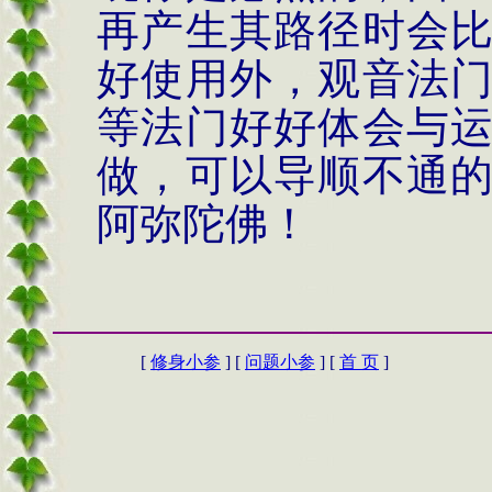
再产生其路径时会
好使用外，观音法
等法门好好体会与
做，可以导顺不通
阿弥陀佛！
[
修身小参
] [
问题小参
] [
首 页
]