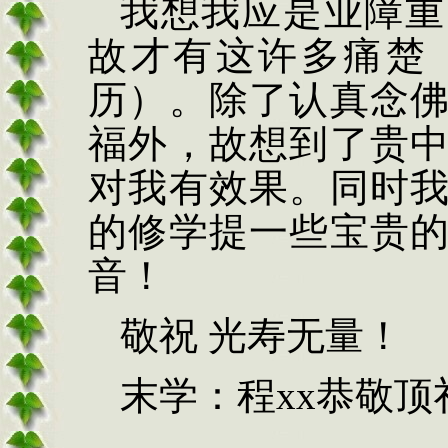
我想我应是业障重
故才有这许多痛楚
历）。除了认真念
福外，故想到了贵
对我有效果。同时
的修学提一些宝贵
音！
敬祝 光寿无量！
末学：程
xx
恭敬顶