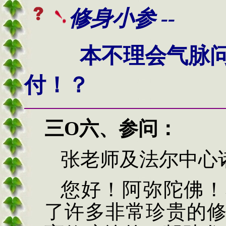
修身小参 --
本不理会气脉问题
付！？
三O六、
参问：
张老师及法尔中心
您好！阿弥陀佛！
了许多非常珍贵的