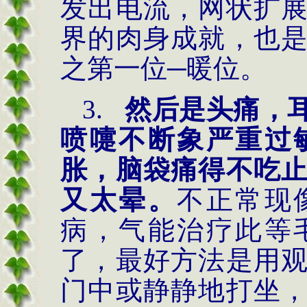
发出电流，网状扩
界的肉身成就，也
之第一位─暖位。
3.
然后是头痛，
喷嚏不断象严重过
胀，脑袋痛得不吃
又太晕。
不正常现
病，气能治疗此等
了，最好方法是用
门中或静静地打坐