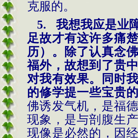
克服的。
5.
我想我应是业
足故才有这许多痛
历）。除了认真念
福外，故想到了贵
对我有效果。同时
的修学提一些宝贵
佛诱发气机，是福
现象，是与剖腹生
现像是必然的，因