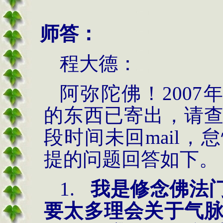
师答：
程大德：
阿弥陀佛！
2007
的东西已寄出，请
段时间未回
mail
，怠
提的问题回答如下。
1.
我是修念佛法
要太多理会关于气