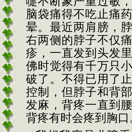
嚏不断象严重过敏
脑袋痛得不吃止痛
晕。最近两肩膀，
右两侧的脖子不仅
疹，一直发到头发
佛时觉得有千万只
破了。不得已用了
控制，但脖子和背
发麻，背疼一直到
背疼有时会疼到胸口