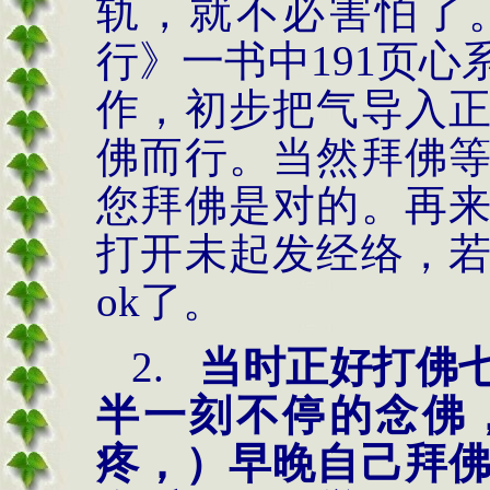
轨，就不必害怕了
行》一书中
191
页心
作，初步把气导入
佛而行。当然拜佛
您拜佛是对的。再
打开未起发经络，
ok
了。
2.
当时正好打佛
半一刻不停的念佛
疼，）早晚自己拜