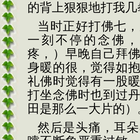
的背上狠狠地打我几
当时正好打佛七，
一刻不停的念佛，
疼，）早晚自己拜
身暖的很，觉得如
礼佛时觉得有一股
打坐念佛时也到过
田是那么一大片的）
然后是头痛，耳朵