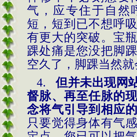
气，应专住于自然
短，短到已不想呼
有更大的突破。宝
踝处痛是您没把脚
空久了，脚踝当然就
4.
但并未出现网
督脉、再至任脉的
念将气引导到相应
只要觉得身体有气
定点，您已可以把