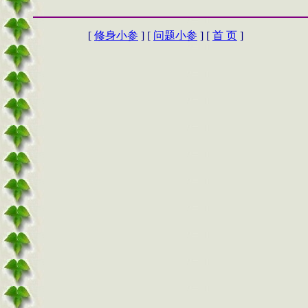
[
修身小参
] [
问题小参
] [
首 页
]