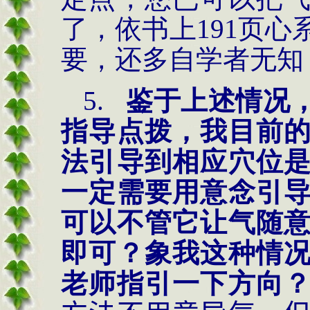
了，依书上
191页
要，还多自学者无知
5.
鉴于上述情况
指导点拨，我目前
法引导到相应穴位
一定需要用意念引
可以不管它让气随
即可？象我这种情
老师指引一下方向