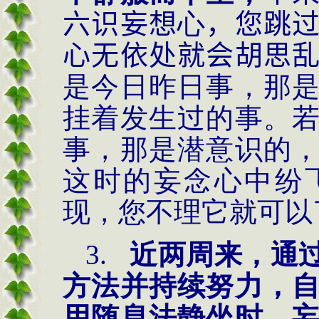
六识妄想
心
，您跳
心无依处就会胡思
是今日昨日事，那
挂着发生过的事。
事，那是潜意识的
这时的妄念心中纷
现，您不理它就可以
3.
近两周来，通
方法并持续努力，
用随息法静坐时，