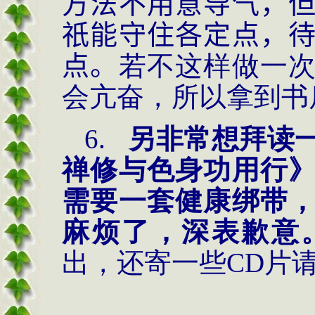
方法不用意导气，
祇能守住各定点，
点。
若不这样做一
会亢奋，所以拿到书
6.
另非常想拜读
禅修与色身功用行
需要一套健康绑带
麻烦了，深表歉意
出，还寄一些
CD片