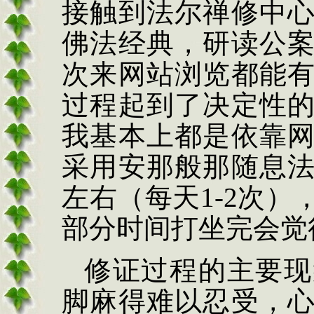
接触到法尔禅修中
佛法经典，研读公
次来网站浏览都能
过程起到了决定性
我基本上都是依靠
采用安那般那随息
左右（每天1-2次
部分时间打坐完会觉
修证过程的主要现
脚麻得难以忍受，