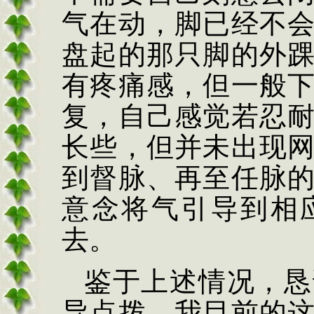
气在动，脚已经不
盘起的那只脚的外
有疼痛感，但一般
复，自己感觉若忍
长些，但并未出现
到督脉、再至任脉
意念将气引导到相
去。
鉴于上述情况，恳
导点拨，我目前的