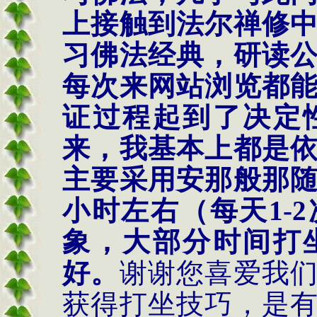
上接触到法尔禅修
习佛法经典，研读
每次来网站浏览都
证过程起到了决定
来，我基本上都是
主要采用安那般那
小时左右（每天
1
象，大部分时间打
好。
谢谢您喜爱我
获得打坐技巧，是