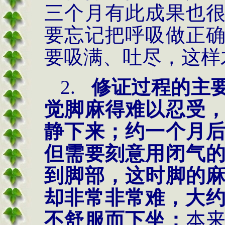
三个月有此成果也
要忘记把呼吸做正
要吸满、吐尽，这样
2.
修证过程的主
觉脚麻得难以忍受
静下来；约一个月
但需要刻意用闭气
到脚部，这时脚的
却非常非常难，大
不舒服而下坐；
本