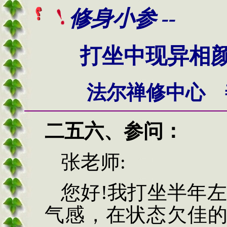
修身小参 --
打坐中现异相
法尔禅修中心 
二五六、
参问：
张老师
:
您好!我打坐半年
气感
，
在状态欠佳