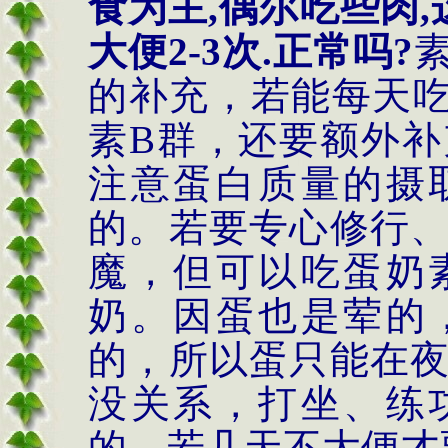
食为主,偶尔吃些肉
大便2-3次.正常吗?
的补充，若能每天
素B群，还要额外补
注意蛋白质量的摄
的。若要专心修行
魔，但可以吃蛋奶
奶。因蛋也是荤的
的，所以蛋只能在
没关系，打坐、练
的，若几天不大便才