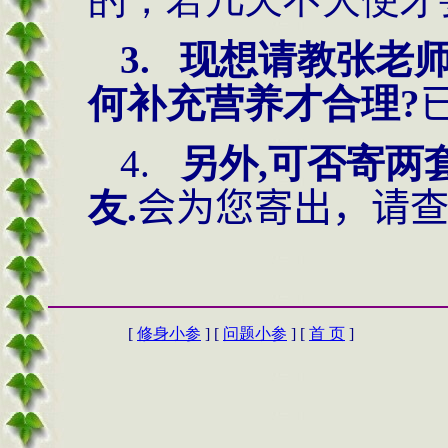
3.
现想请教张老
何补充营养才合理?
4.
另外
,可否寄两
友.
会为您寄出，请
[
修身小参
] [
问题小参
] [
首 页
]