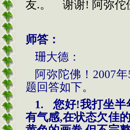
友.
。
谢谢!
阿弥佗佛2
师答：
珊
大德：
阿弥陀佛！
2007
年
题回答如下。
1.
您好
!我打坐半
有气感,在状态欠佳
黄色的画卷,但不完