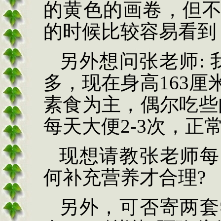
的黄色的画卷
，
但
的时候比较容易看到
另外想问张老师:
多
，
现在身高163厘
素食为主
，
偶尔吃些
每天大便2-3次
，
正常
现想请教张老师每
何补充营养才合理?
另外
，
可否寄两套