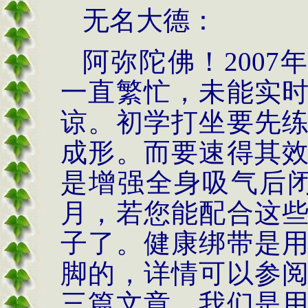
无名大德：
阿弥陀佛！
2007
一直繁忙，未能实
谅。初学打坐要先
成形。而要速得其
是增强全身吸气后
月，若您能配合这
子了。健康绑带是
脚的，详情可以参
三篇文章。我们是