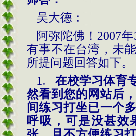
吴大德：
阿弥陀佛！
2007
年
有事不在台湾，未
所提问题回答如下。
1.
在校学习体育
然看到您的网站后
间练习打坐已一个
呼吸，可是没甚效
张，且不方便练习