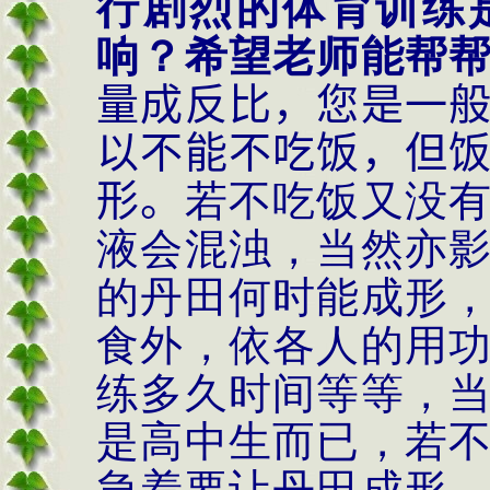
行剧烈的体育训练
响？希望老师能帮
量成反比，您是一
以不能不吃饭，但
形。
若不吃饭又没
液会混浊，当然亦
的丹田何时能成形
食外，依各人的用
练多久时间等等，
是高中生而已，若
急着要让丹田成形