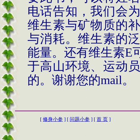
电话告知，我们会
维生素与矿物质的
与消耗。维生素的
能量。还有维生素
E
于高山环境、运动
的。谢谢您的
mail
。
[
修身小参
] [
问题小参
] [
首 页
]