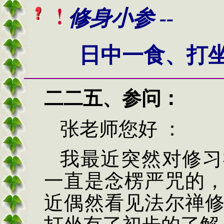
修身小参 --
日中一食、打
二二五、
参问：
张老师您好 ：
我最近突然对修习
一直是念楞严咒的
近偶然看见法尔禅