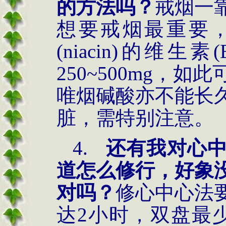
的方法吗？
戒烟一
想要戒烟最重要
(
niacin
)的维生素
250~500mg，
唯烟碱酸亦不能长
脏，需特别注意。
4.
还有我对心
道怎么修行，好象
对吗？
修心中心法
达
2小时，双盘最