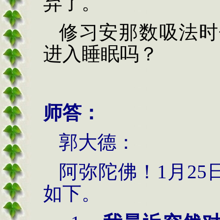
弃了。
修习安那数吸法时
进入睡眠吗？
师答：
郭
大德：
阿弥陀佛！
1月25
如下。