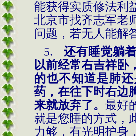
能获得实质修法利
北京市找
齐志军老
问题，若无人能解
5.
还有睡觉躺
以前经常右吉祥卧
的也不知道是肺还
药，在往下时右边
来就放弃了。
最好
就是您睡的方式，
力够，有光明护身