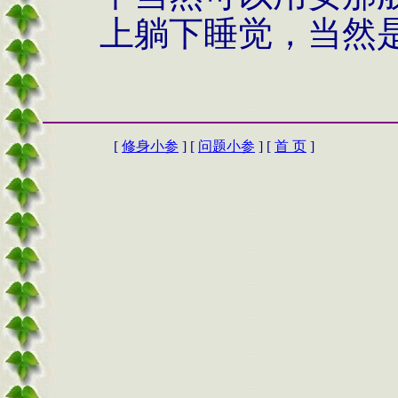
上躺下睡觉，当然
[
修身小参
] [
问题小参
] [
首 页
]