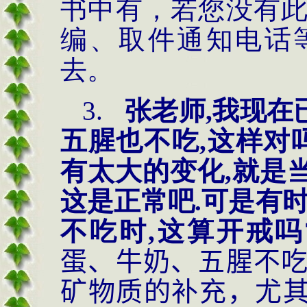
书中有，若您没有
编、取件通知电话
去。
3.
张老师
,我现在
五腥也不吃,这样对
有太大的变化,就是当
这是正常吧.可是有
不吃时,这算开戒吗
蛋、牛奶、五腥不
矿物质的补充，尤