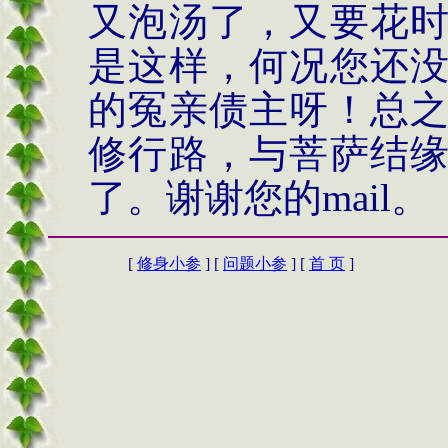
又泡汤了，又要花
是这样，何况您还
的冤亲债主呀！总
修行路，与菩萨结
了。谢谢您的
mail。
[
修身小参
] [
问题小参
] [
首 页
]