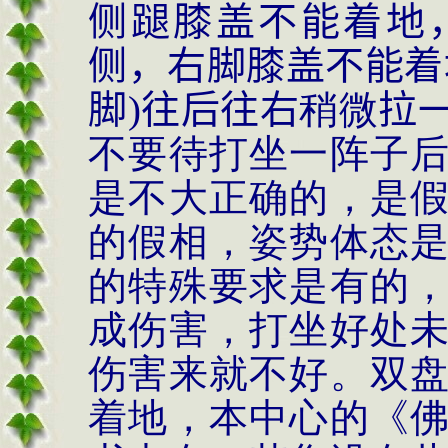
侧蹆膝盖不能着地
侧，右脚膝盖不能着
脚
)
往后往右
稍微
拉
不要待打坐一阵子
是不大正确的，是
的假相，姿势体态
的特殊要求是有的
成伤害，打坐好处
伤害来就不好。双
着地，本中心的《