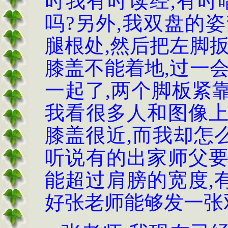
时我有时读经,有时
吗?另外,我双盘的
腿根处,然后把左脚
膝盖不能着地,过一
一起了,两个脚板紧靠
我看很多人和图像
膝盖很近,而我却怎
听说有的出家师父
能超过肩膀的宽度,
好张老师能够发一张