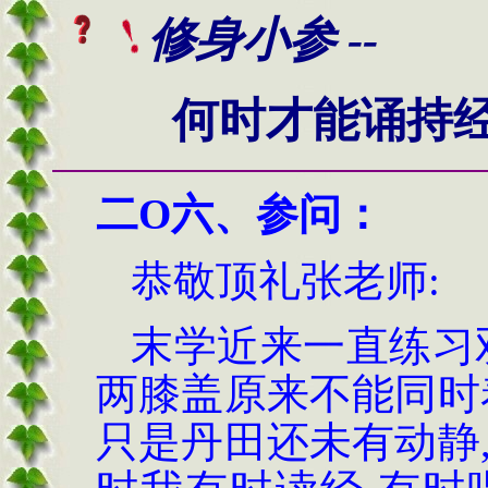
修身小参 --
何时才能诵持经典
二O六、
参问：
恭敬顶礼张老师
:
末学近来一直练习双
两膝盖原来不能同时
只是丹田还未有动静