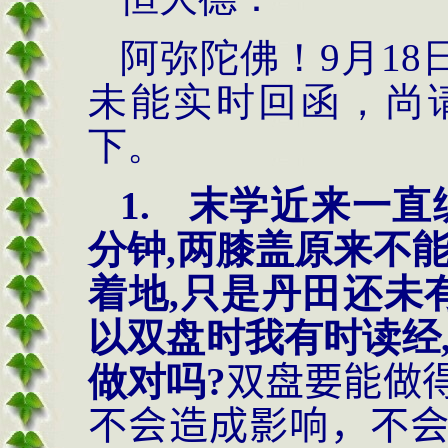
阿弥陀佛！
9
月
18
未能实时回函，尚
下。
1.
末学近来一直
分钟,两膝盖原来不
着地,只是丹田还未
以双盘时我有时读经
做对吗?
双盘要能做
不会造成影响，不