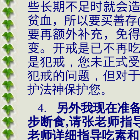
些长期不足时就会
贫血，所以要买善存
要再额外补充，免
变。
开戒是已不再
是犯戒，您未正式
犯戒的问题，但对
护法神保护您。
4.
另外我现在准
步断食,请
张老师指
老师详细指导吃素和