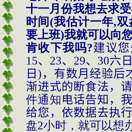
十一月份我想去求受
时间(我估计一年,
要上班)我就可以向
肯收下我吗
?
建议您
15
、
23
、
29
、
30
六
日
)
，有数月经验后
渐进式的断食法，
件通知
电话告知，
给您，依数据去执
盘
2小时，就可以想