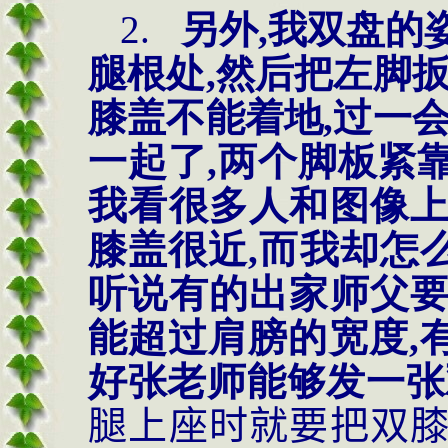
2.
另外
,我双盘的
腿根处,然后把左脚
膝盖不能着地,过一
一起了,两个脚板紧靠
我看很多人和图像
膝盖很近,而我却怎
听说有的出家师父
能超过肩膀的宽度,
好
张老师能够发一张
腿上座时就要把双