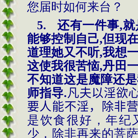
您届时如何来台？
5.
还有一件事
,
能够控制自己,但现
道理她又不听,我想
这使我很苦恼,丹田
不知道这是魔障还是
师指导.
凡夫以淫欲
要人能不淫，除非
是饮食很好，年纪
少，除非再来的菩