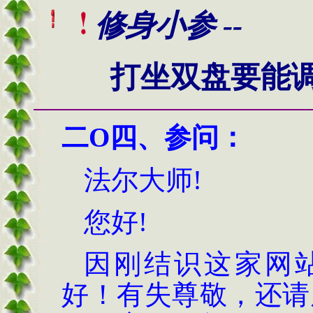
修身小参 --
打坐双盘要能调至
二O四、
参问：
法尔大师
!
您好!
因刚结识这家网
好！有失尊敬，还请