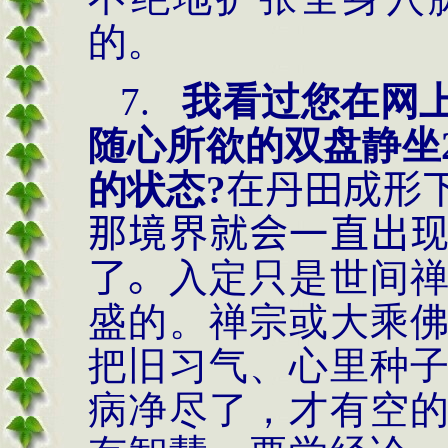
的。
7.
我看过您在网
随心所欲的双盘静坐
的状态?
在丹田成形
那境界就会一直出
了。
入定只是世间
盛的。禅宗或大乘
把旧习气、心里种
病净尽了，才有空