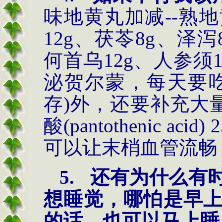
味地黄丸加减
--
熟地
12g
、茯苓
8g
、泽泻
何首乌
12g
、人参须
泌贺尔蒙，每天要
存)外，还要补充大
酸(pantothenic aci
可以让末梢血管流畅
5.
还有为什么有
想睡觉，哪怕是早
的话，也可以马上睡