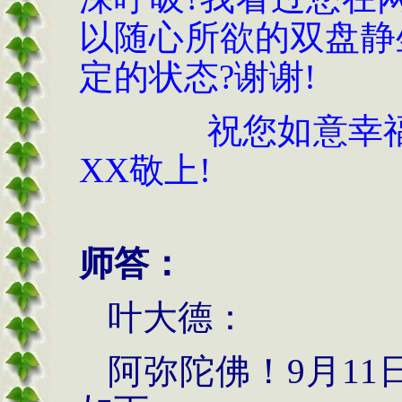
以随心所欲的双盘静
定的状态?谢谢!
祝您如
XX敬上!
师答：
叶大德：
阿弥陀佛！9月11