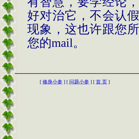
有智慧，要学经论
好对治它，不会认
现象，这也许跟您
您的
mail。
[
修身小参
] [
问题小参
] [
首 页
]