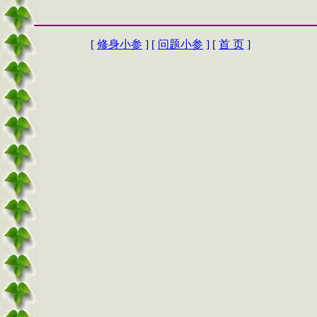
[
修身小参
] [
问题小参
] [
首 页
]