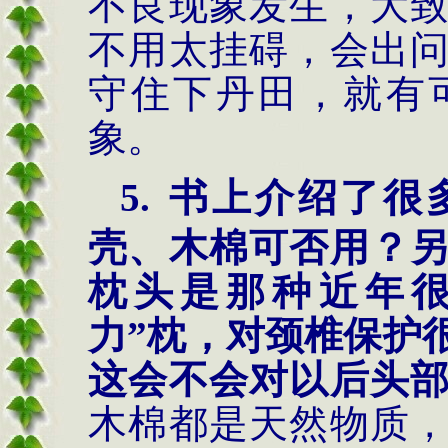
不良现象发生，大
不用太挂碍，会出
守住下丹田，就有
象。
5.
书上介绍了很
壳、木棉可否用？
枕头是那种近年
力”枕，对颈椎保护
这会不会对以后头
木棉都是天然物质