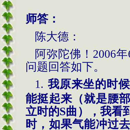
师答：
陈大德：
阿弥陀佛！
2006
年
问题回答如下。
1.
我原来坐的时候
能挺起来（就是腰
立时的
S曲），我看
时，如果气能冲过