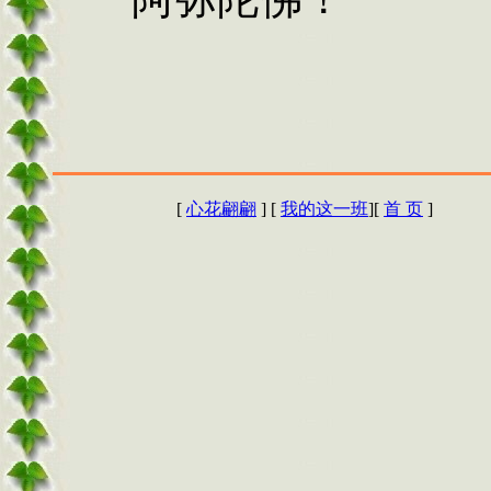
[
心花翩翩
]
[
我的这一班
][
首 页
]