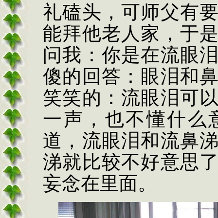
礼磕头，可师父有
能拜他老人家，于
问我：你是在流眼
傻的回答：眼泪和
笑笑的：流眼泪可
一声，也不懂什么
道，流眼泪和流鼻
涕就比较不好意思
妄念在里面。