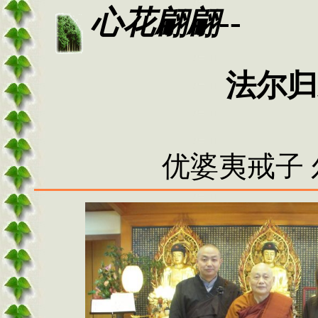
--
心花翩翩
法尔归
优婆夷戒子 