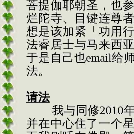
菩提伽耶朝圣，也
烂陀寺、目键连尊
想是该加紧「功用
法睿居士与马来西
于是自己也
email
给
法。
请法
我与同修
2010
并在中心住了一个