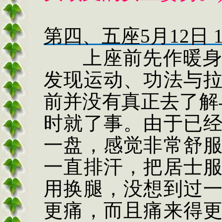
第四、五座
5
月
12
日
1
上座前先作暖
发现运动、功法与
前并没有真正去了解
时就了事。由于已
一盘，感觉非常舒
一直排汗，把居士
用换腿，没想到过
更痛，而且痛来得