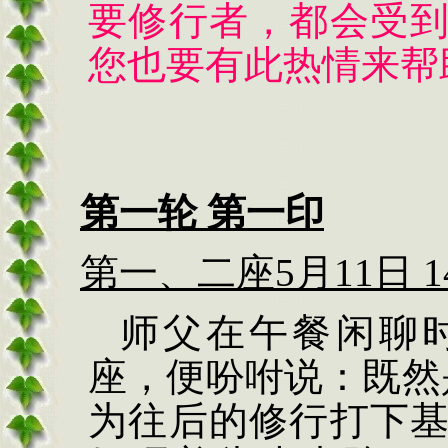
要修行者，都会受
您也要有此热情来帮
第一轮 第一印
第一、二座
5
月
11
日
1
师父在午餐闲聊
座，便吩咐说：既然
为往后的修行打下