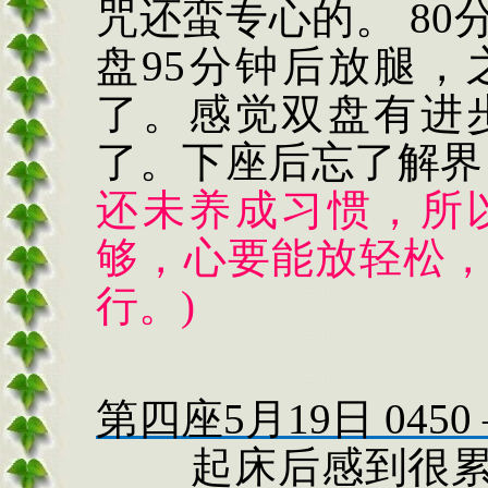
咒还蛮专心的。
80
盘
95
分钟后放腿，
了。感觉双盘有进
了。下座后忘了解界
还未养成习惯，所
够，心要能放轻松
行。
)
第四座
5
月
19
日
0450
起床后感到很