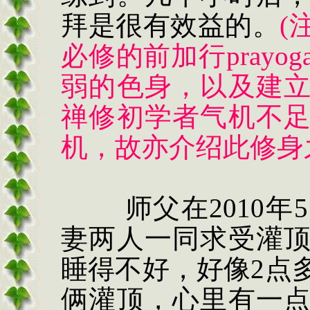
拜是很有效益的。
(
必修的前加行
prayog
弱的色身，以及建
禅修初学者气机不
机，故亦介绍此修身
师父在
2010
年
5
妻两人一同求受灌
睡得不好，好像
2
点
俩灌顶，心里有一