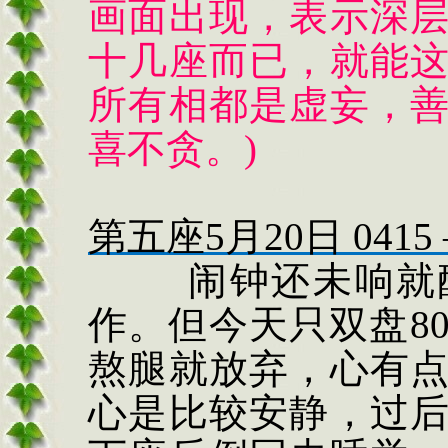
画面出现，表示深
十几座而已，就能
所有相都是虚妄，
喜不贪。
)
第五座
5
月
20
日
0415
闹钟还未响就
作。但今天只双盘
8
熬腿就放弃，心有
心是比较安静，过