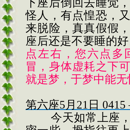
下座后倒回去睡觉
怪人，有点惶恐，
来脱险，真真假假
座后还是不要睡的好
点左右，您六点多
冒，身体虚耗之下
就是梦，于梦中能无
第六座
5
月
21
日
0415
今天如常上座