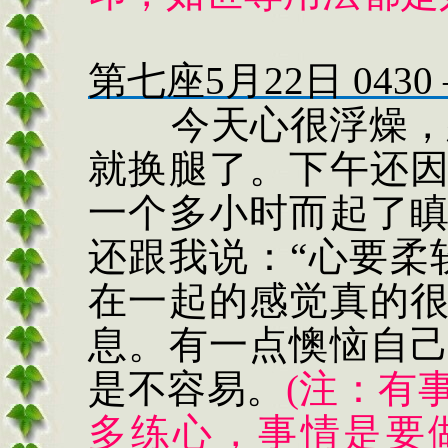
第七座
5
月
22
日
0430
今天心很浮燥，
就换腿了。下午还
一个多小时而起了
还跟我说：“心要柔
在一起的感觉真的
息。有一点懊恼自
是不容易。
(
注：有
多练心，事情是要