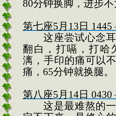
80
分钟换脚，进步不
第七座
5
月
13
日
1445
这座尝试心念
翻白，打嗝，打哈
漓，手印的痛可以
痛，
65
分钟就换腿。
第八座
5
月
14
日
0430
这是最难熬的