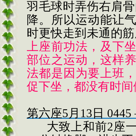
羽毛球时弄伤右肩骨
降。所以运动能让
时更快走到未通的筋
上座前功法，及下
部位之运动，这样
法都是因为要上班
促下坐，都没有时间
第六座
5
月
13
日
0445
大致上和前
2
座