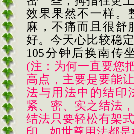
密一些，拇指往更
效果果然不一样。
麻，不痛而且很舒
好。今天心比较稳
105
分钟后换南传
(
注：为何一直要您
高点，主要是要能
法与用法中的结印
紧、密、实之结法
结法只要轻松有架
印，如世尊用法都是