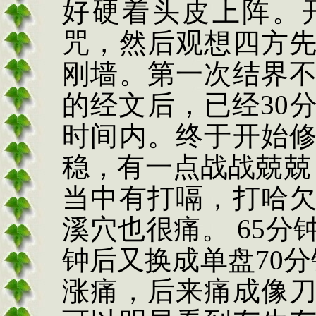
好硬着头皮上阵。
咒，然后观想四方
刚墙。第一次结界
的经文后，已经
30
时间内。终于开始
稳，有一点战战兢兢
当中有打嗝，打哈
溪穴也很痛。
65
分
钟后又换成单盘
70
分
涨痛，后来痛成像