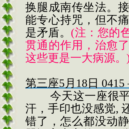
换腿成南传坐法。
能专心持咒，但不
是矛盾。
(
注：您的
贯通的作用，治愈
这些更是一大病源。
第三座
5
月
18
日
0415
今天这一座很
汗，手印也没感觉
,
错了，怎么都没动