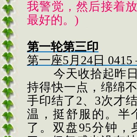
我警觉，然后接着
最好的。
)
第一轮第三印
第一座
5
月
24
日
0415
今天收拾起昨
持得快一点，绵绵
手印结了
2
、
3
次才
温，挺舒服的。半
了。双盘
95
分钟，