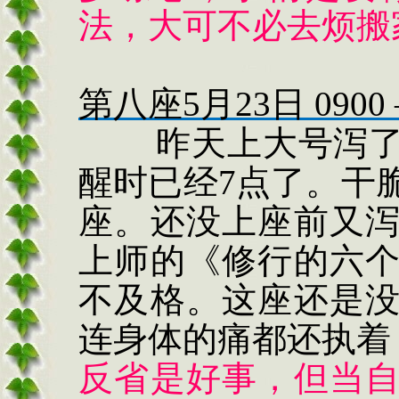
法，大可不必去烦搬
第八座
5
月
23
日
0900
昨天上大号泻
醒时已经
7
点了。干
座。还没上座前又
上师的《修行的六
不及格。这座还是
连身体的痛都还执着
反省是好事，但当