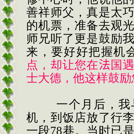
善祥师父，真是太
的机票，准备去观
师兄听了更是鼓励
来，要好好把握机
点，却让您在
法
国
士大德，他这样鼓励
一个月后，我
机，到饭店放了行
一段
78
巷。当时已