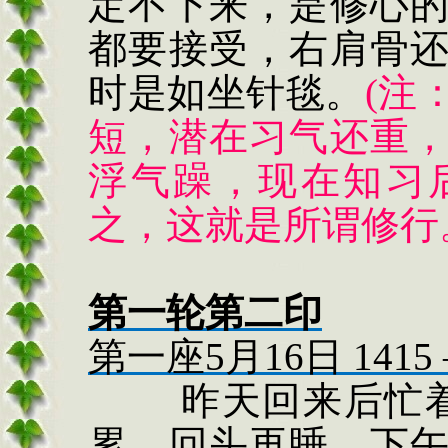
定不下来，是修心
都要接受，右肩骨
时是如坐针毯。
(
注
短，潜在习气还重
浮气躁，现在知习
之，这就是所谓修行
第一轮第二印
第一座
5
月
16
日
1415
昨天回来后忙
累，回头再睡，下