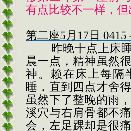
有点比较不一样，但
第二座
5
月
17
日
0415
昨晚十点上床
晨一点，精神虽然
神。赖在床上每隔
睡，直到四点才舍
虽然下了整晚的雨
溪穴与右肩骨都不
会，左足踝却是很