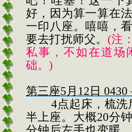
吧！哇塞！这一下
好，因为算一算在
一印八座。嘻嘻，
要去打扰师父。
(
注
私事，不如在道场
础。
)
第三座
5
月
12
日
0430
4
点起床，梳洗
半上座。大概
20
分
分钟后左手也变暖