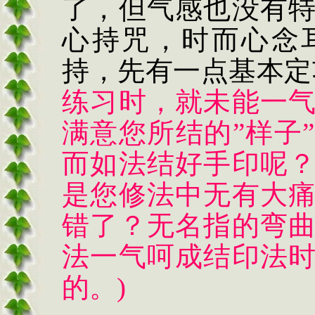
了，但气感也没有
心持咒，时而心念
持，先有一点基本定
练习时，就未能一
满意您所结的
”
样子
”
而如法结好手印呢
是您修法中无有大
错了？无名指的弯
法一气呵成结印法
的。
)