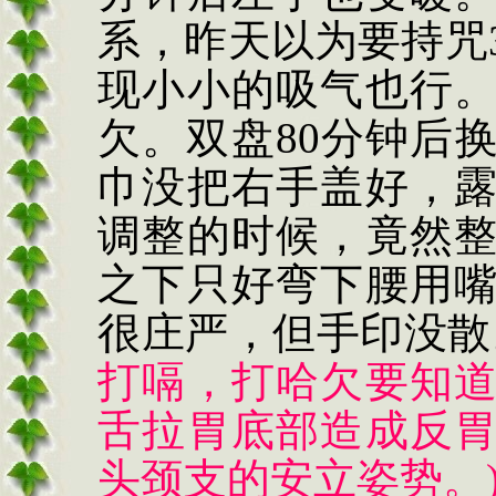
系，昨天以为要持咒
现小小的吸气也行
欠。双盘
80
分钟后
巾没把右手盖好，
调整的时候，竟然
之下只好弯下腰用
很庄严，但手印没散
打嗝，打哈欠要知
舌拉胃底部造成反
头颈支的安立姿势。