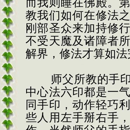
而我则睡在佛殿。
教我们如何在修法
刚部圣众来加持修
不受天魔及诸障者
解界，修法才算如法
师父所教的手
中心法六印都是一
同手印，动作轻巧
些人用左手掰右手