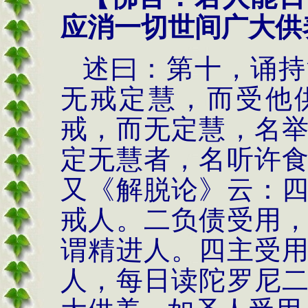
应消一切世间广大供
述曰：第十，诵持
无戒定慧，而受他
戒，而无定慧，名
定无慧者，名听许
又《解脱论》云：
戒人。二负债受用
谓精进人。四主受
人，每日读陀罗尼