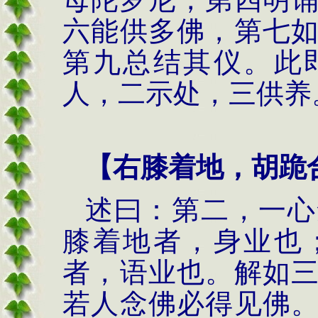
六能供多佛，第七
第九总结其仪。此
人，二示处，三供养
【右膝着地，胡跪
述曰：第二，一心
膝着地者，身业也
者，语业也。解如
若人念佛必得见佛