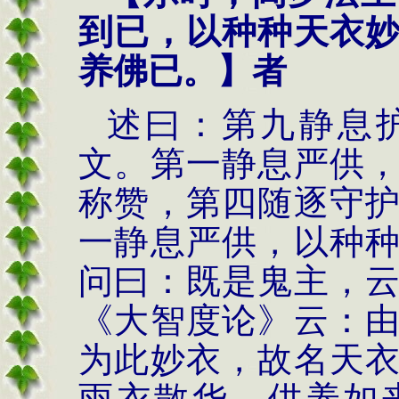
到已，以种种天衣
养佛已。】者
述曰：第九静息
文。第一静息严供
称赞，第四随逐守
一静息严供，以种
问曰：既是鬼主，
《大智度论》云：
为此妙衣，故名天
雨衣散华，供养如