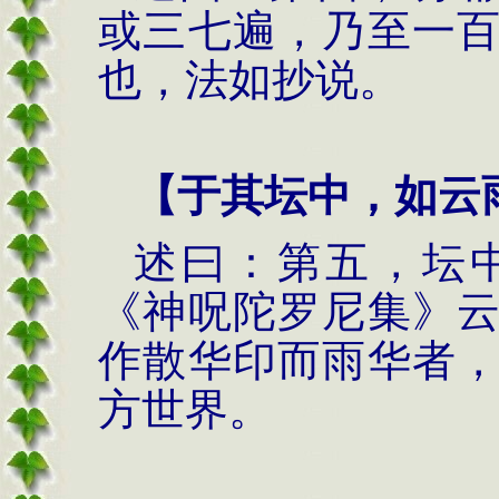
或三七遍，乃至一
也，法如抄说。
【于其坛中，如云
述曰：第五，坛
《神呪陀罗尼集》
作散华印而雨华者
方世界。