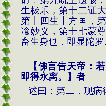
生极乐，第十二证
第十四生十方国，
飡妙义，第十七蒙
畜生身也，即显陀罗
【佛言告天帝：若
即得永离。】者
述曰：第二，现病