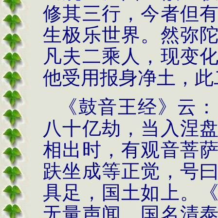
修其三行，今者但
生极乐世界。然弥
凡夫二乘人，现变
他受用报身净土，此
《鼓音王经》云：
八十亿劫，当入涅
相出时，有观音菩
趺坐成等正觉，号
具足，国土如上。
无量声闻，国名清