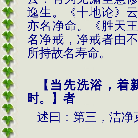
逸生。《十地论》
亦名净命。《胜天
名净戒，净戒者由
所持故名寿命。
【当先洗浴，着
时。】者
述曰：第三，洁净