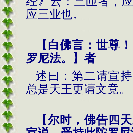
经》云：三匝者，
应三业也。
【白佛言：世尊！
罗尼法。】者
述曰：第二请宣持
总是天王更请文竟。
【尔时，佛告四天
宣说，受持此陀罗尼