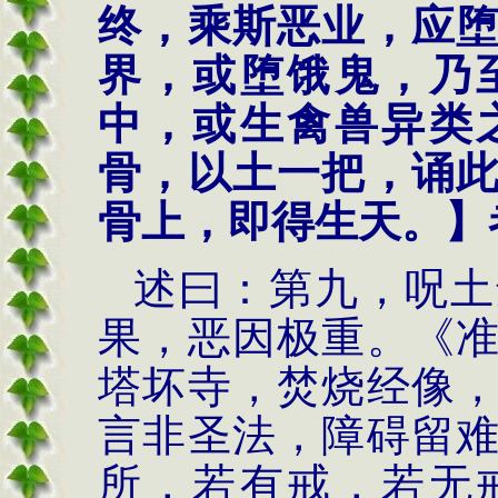
终，乘斯恶业，应
界，或堕饿鬼，乃
中，或生禽兽异类
骨，以土一把，诵
骨上，即得生天。】
述曰：第九，呪土
果，恶因极重。《
塔坏寺，焚烧经像
言非圣法，障碍留
所，若有戒，若无