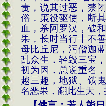
责，说其过恶，禁
俗，策役驱使，断
血，杀阿罗汉，破
果，长时当行十不
母比丘尼，污僧迦
乱众生，轻毁三宝
初为因，总说重名
越三趣，地狱、饿
名恶果，翻此生天，
【佛言：若人能日