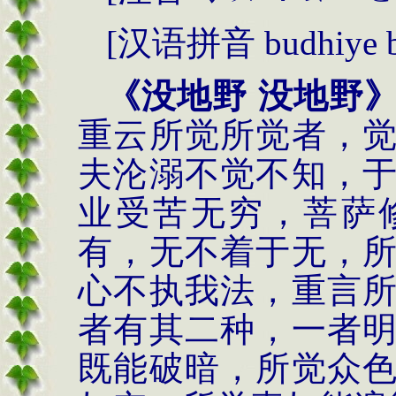
[
汉语拼音
budhiye b
《没地野 没地野
重云所觉所觉者，
夫沦溺不觉不知，
业受苦无穷，菩萨
有，无不着于无，
心不执我法，重言
者有其二种，一者
既能破暗，所觉众