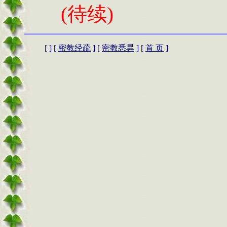
(
待续
)
[
] [
密教经疏
] [
密教悉昙
] [
首 页
]