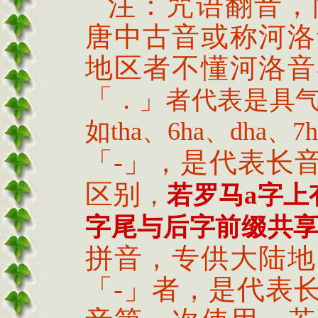
注：咒语翻音，
唐中古音或称河洛
地区者不懂河洛音
「
．」者代表是具
如
tha
、
6ha
、
dha
、
7h
「
-
」，是代表长
区别
，
若罗马
a
字上
字尾与后字前缀共
拼音，专供大陆地
「
-
」者，是代表