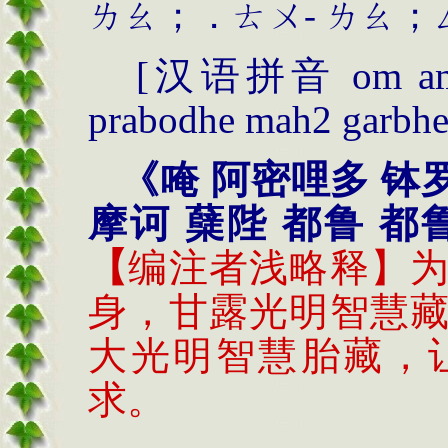
ㄌㄠ；．ㄊㄨ
-
ㄌㄠ；
[
汉语拼音
om am
prabodhe mah2 garbhe
《唵 阿密哩多 钵
摩诃 蘖陛 都鲁 都
【
编注者浅略释】
身，甘露光明智慧
大光明智慧胎藏，
求。