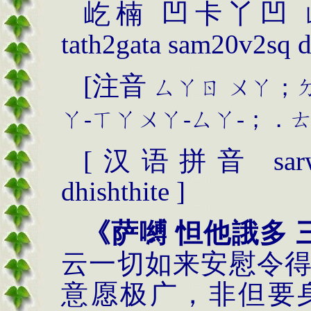
屹楠
凹卡丫凹
tath2gata sam20v2s
q
d
[
注音
ㄙㄚㄖ
ㄨㄚ；
ㄚ
-
ㄒㄚㄨㄚ
-
ㄙㄚ
-
；．
[
汉语拼音
sarw
dhishthite ]
《
萨嚩 怛他誐多 
云一切如来安慰令
意愿极广，非但要