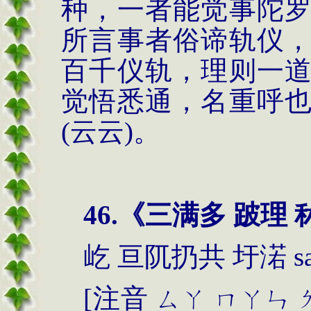
种，一者能觉事陀
所言事者俗谛轨仪
百千仪轨，理则一
觉悟悉通，名重呼
(云云)。
46.
《三满多 跛理 
屹 亘阢扔共 圩渃
s
[
注音
ㄙㄚ
ㄇㄚㄣ