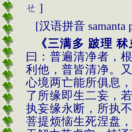
]
ㄝ
[
汉语拼音
samanta p
《三满多 跛理 秫
曰：普遍清净者，
利他，普皆清净。
心境两亡能所俱息
了所缘即生二妄，
执妄缘永断，所执
菩提烦恼生死涅盘