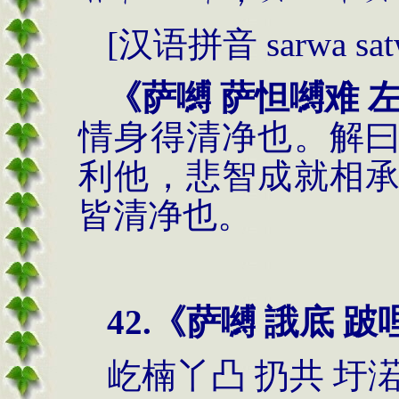
[
汉语拼音
sarwa sa
《萨嚩 萨怛嚩难 
情身得清净也。解
利他，悲智成就相
皆清净也。
42.
《萨嚩 誐底 跛
屹楠丫凸 扔共 圩