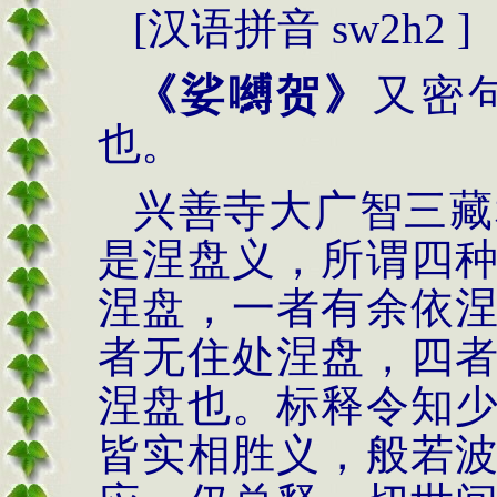
[
汉语拼音
sw2h2 ]
《娑嚩贺》
又密
也。
兴善寺大广智三藏
是涅盘义，所谓四
涅盘，一者有余依
者无住处涅盘，四
涅盘也。标释令知
皆实相胜义，般若