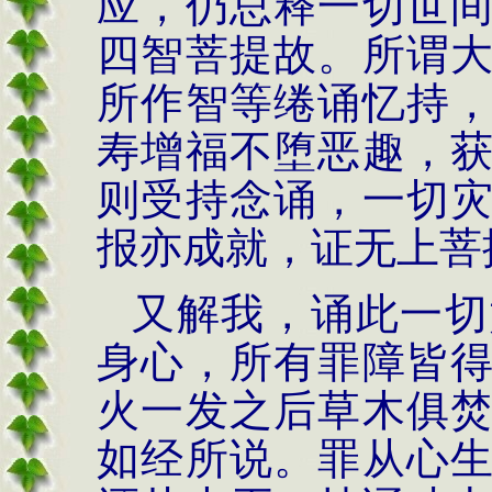
应，仍总释一切世
四智菩提故。所谓
所作智等绻诵忆持
寿增福不堕恶趣，
则受持念诵，一切
报亦成就，证无上菩
又解我，诵此一切
身心，所有罪障皆
火一发之后草木俱
如经所说。罪从心