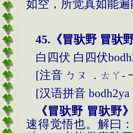
如空，所觉真如能遍
45.
《冒驮野 冒驮
白四伏
白四伏
bodh
[
注音
ㄅㄡ
．ㄊㄚ
-
[
汉语拼音
bodh2ya 
《冒驮野 冒驮野
速得觉悟也。解曰