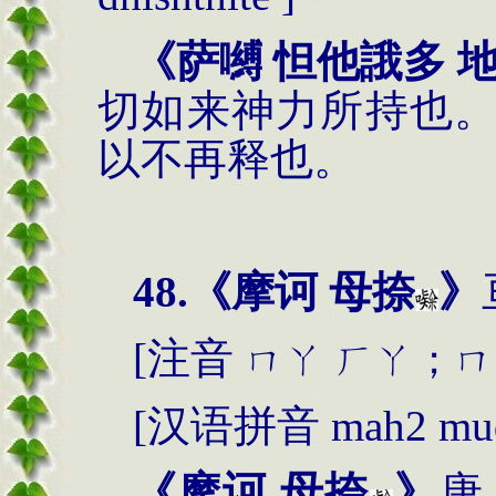
《萨嚩 怛他誐多 
切如来神力所持也
以不再释也。
48.
《摩诃 母捺
》
[
注音
ㄇㄚ
ㄏㄚ；ㄇ
[
汉语拼音
mah2 mud
《摩诃 母捺
》
唐