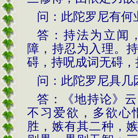
问：此陀罗尼有何
答：持法为立闻
障，持忍为入理。
碍，持呪成词无碍，
问：此陀罗尼具几
答：《地持论》云
不习爱欲，多欲心
胜，嫉有其二种，