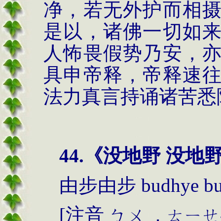
净，若无外护而相
是以，诸佛一切如
人怖畏假势乃安，
具申帝释，帝释速
法力真言持诵诸苦悉
44.《没地野 没地
由步由步
budhye b
[
注音
ㄅㄨ
．ㄊㄧㄝ