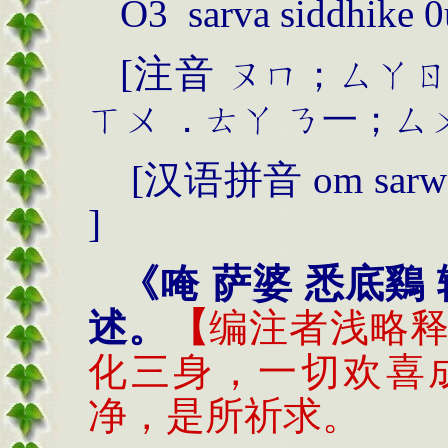
O3 sarva siddhike 
[
注音
ㄡㄇ；ㄙㄚ
ㄒㄨ
．ㄊㄚ
ㄋ一；ㄙ
[
汉语拼音
om sarwa
]
《唵 萨婆 悉底鷄
述。
【
编注者浅略
化三身，一切欢喜
净，是所祈求。