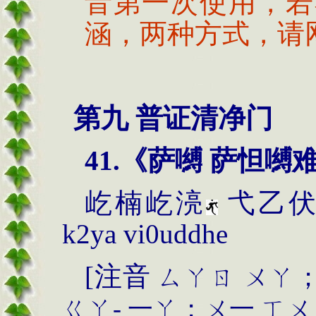
音第一次使用，若
涵，两种方式，请
第九 普证清净门
41.
《萨嚩 萨怛嚩难
屹楠屹湸
弋乙伏
k2ya vi0uddhe
[
注音
ㄙㄚㄖ
ㄨㄚ
ㄍㄚ
-
一ㄚ；ㄨ一
ㄒㄨ