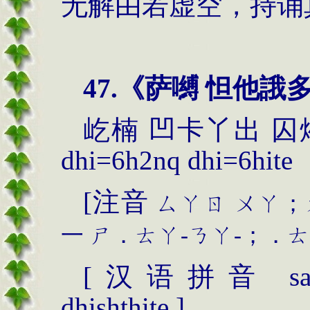
无解由若虚空，持诵
47.《萨嚩 怛他誐
屹楠
凹卡丫出
囚
dhi=6h2n
q
dhi=6hite
[
注音
ㄙㄚㄖ
ㄨㄚ；
一
ㄕ．ㄊㄚ
-
ㄋㄚ
-
；．ㄊ
[
汉语拼音
sar
dhishthite ]