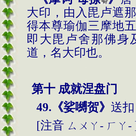
大印，由入毘卢遮
得本尊瑜伽三摩地
即大毘卢舍那佛身
道，名大印也。
第十 成就涅盘门
49.
《娑嚩贺》
送扣
[
注音
ㄙㄨㄚ
-
ㄏㄚ
-