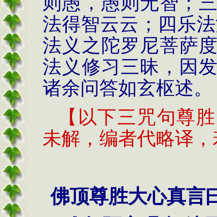
则愚，愚则无智；
法得智云云；四乐法
法义之陀罗尼菩萨
法义修习三昧，因
诸余问答如玄枢述。
【以下三咒句尊胜
未解，编者代略译，
佛顶尊胜大心真言