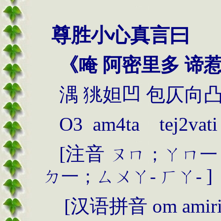
尊胜小心真言曰
《唵 阿密里多 谛
湡
狣妲凹 包仄向
O3 am4ta tej2vat
[
注音
ㄡㄇ；ㄚㄇ一
]
ㄉ一；ㄙㄨㄚ
-
ㄏㄚ
-
[
汉语拼音
om amirit