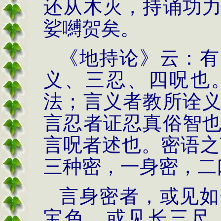
还从木灭，持诵功
娑嚩贺矣。
《地持论》云：有
义、三忍、四呪也
法；言义者教所诠
言忍者证忍真俗智
言呪者述也。密语之
三种密，一身密，二
言身密者，或见如
宝色，或见长三尺