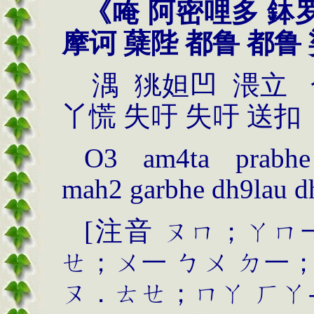
《唵 阿密哩多 鉢
摩诃 蘖陛 都鲁 都鲁
湡
狣妲凹
渨立
丫慌
失吁
失吁
送扣
O3 am4ta prabhe 
mah2 garbhe
dh9lau d
[
注音
ㄡㄇ；ㄚㄇ
ㄝ；ㄨ一
ㄅㄨ
ㄉ一
ㄡ．ㄊㄝ；ㄇㄚ
ㄏㄚ