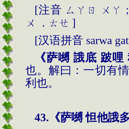
[
注音
ㄙㄚㄖ
ㄨㄚ
]
ㄨ
．ㄊㄝ
[
汉语拼音
sarwa gati
《
萨嚩 誐底 跛哩
也。解曰：一切有
利也。
43.
《萨嚩 怛他誐多