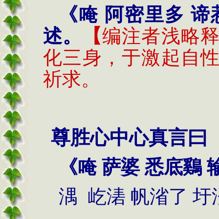
《唵 阿密里多 谛
述。
【
编注者浅略
化三身，于激起自
祈求。
尊胜心中心真言曰
《唵 萨婆 悉底鷄 
湡
屹湱 帆渻了
圩