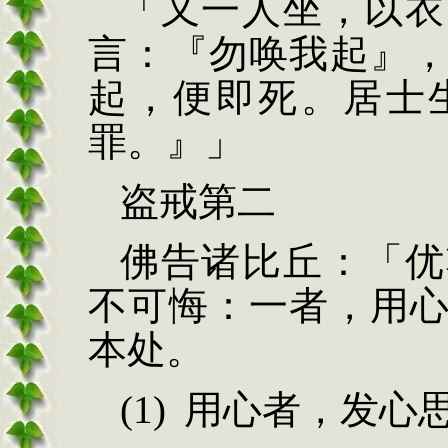
「又一人坐，以衣
言：
『勿唤我起』
起，便即死。居士
罪。』」
盗戒第二
佛告诸比丘：「优
不
可悔：一者，用
本处。
(1)
用心
者，发心