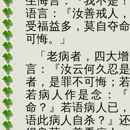
生
悔言：『我不是
语言：
『汝善戒人
受福益
多，莫自夺
可悔。」
「老病
者，四大增
言：『汝云何
久忍
者，是罪不可悔；
若病人作是念：『
命？』若语病人已
语此病人自杀？』