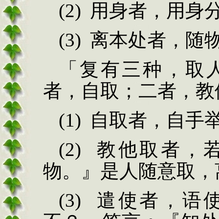
(2)
用身者，用身
(3)
离本处者，随
「复有
三种，取
者，自取；二者，
教
(1)
自取者，自手
(2)
教他取者，
物。』是人随
意取，
(3)
遣使者，语