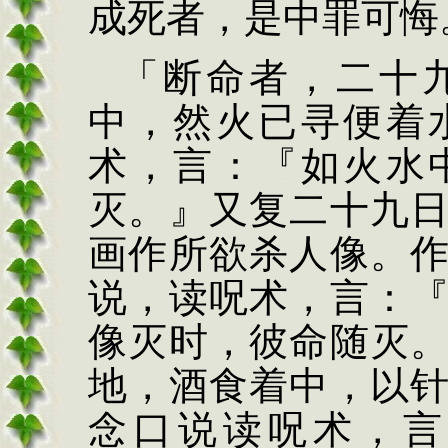
成死者，
是中罪可悔
「断命者，二
十
中，然火已寻便
着
术，言：『如火水
灭。』又复二十九
画作所欲杀人像。
说，读
呪
术，言：
像灭时，彼命随灭
地，酒食着中，以
念口说读
呪
术，言