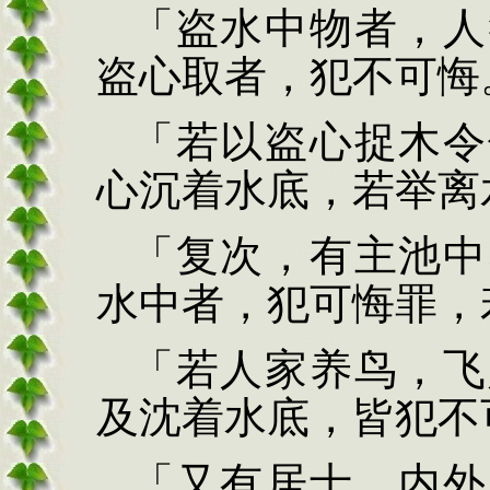
「盗水中
物者，人
盗心取
者，犯不可悔
「若以盗心捉木令
心沉着水底，若举离
「复次，有主池中
水中者，犯可悔罪，
「若人家养鸟，飞
及沈
着水底，皆犯不
「又有居士，内外