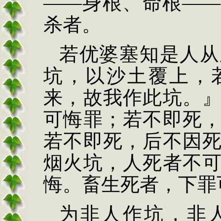
——
身
根、命根
——
杀者。
若优
婆塞知是人从
坑，
以沙土覆上，
来，故我
作此坑。
可悔罪；若
不即死
若不即死，后
不因
烟
火坑，人死
者不
悔。畜生死者，
下罪
为非人作坑，非