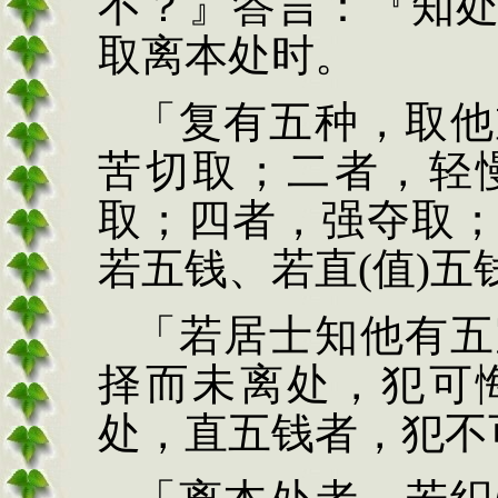
不？』答言：『知
取离
本处时。
「复有五种，取他
苦切取；二者，轻
取；四
者，强夺取
若五钱、若直
(
值
)
五
「若居士知他有五
择而未离处，犯可
处，直五钱者，犯不