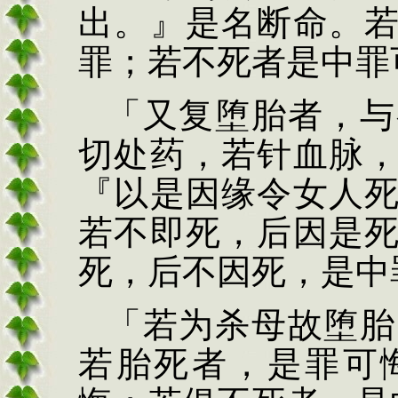
出。』是名
断命。
罪；若不死
者是中罪
「又复堕胎者，与
切处药，若针血脉
『以是因缘令女人
若不即死，后因是
死，后不因死，是中
「若为杀母故
堕胎
若胎死者，是罪可