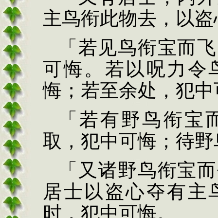
主鸟衔此物去，以盗
「若见鸟衔宝而飞
可悔。若以
呪
力令
悔；若至余处，犯中
「若有
野鸟衔宝
取，犯中
可悔；待野
「又诸野鸟衔宝而
居士以盗心夺有主
时，犯中可悔。