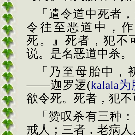
「遣令道中死者，
令往至恶道中，作
死。』死者，犯不
说。是名恶道中杀。
「乃至母胎中，
——
迦罗逻
(
kalala
为
欲令
死。死者，犯不
「赞叹杀
有三种：
戒人；三者，老病
人