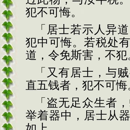
犯不可悔。
「居士若示人异道
犯中可悔。若税处
道，令免斯害，不犯
「又有居
士，与贼
直五钱者，
犯不可悔
「盗无足众生者，
举着器中，居士从
如上。