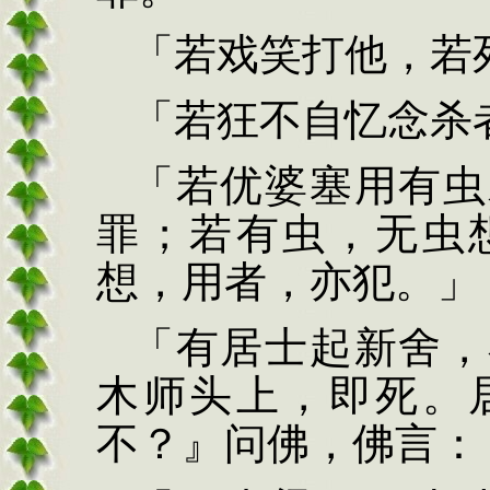
「若戏笑打他，若
「若狂不自忆念杀
「若
优婆塞用有虫
罪；若
有虫，无虫
想，用者，亦犯。」
「有居士起新舍，
木师
头上，即死。
不？』问佛，佛
言：