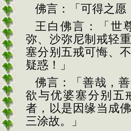
佛
言：「可得之愿
王白佛言：「世
弥、沙弥尼制戒轻
塞分别五戒可悔、
疑惑！」
佛言：「善哉，善
欲与优婆塞分别五
者，以是因缘当成
三涂故。」