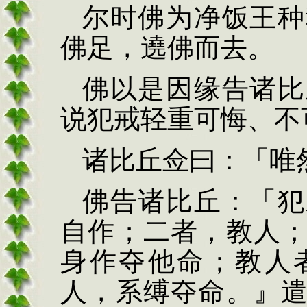
尔时佛为净饭王种
佛足，遶佛而去。
佛以
是因缘告诸比
说犯
戒轻重可悔、不
诸比丘佥曰：「唯
佛告诸比丘：「犯
自作；二者，教人
身作
夺他命；教人
人，系缚夺
命。』