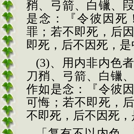
矟
、
弓箭、白镴、
是念：『令彼
因死
罪；若不即死，后
即死，后不因死，是
(3)
、用内非内色
刀
矟
、弓箭、白镴
作如是念：
『令彼
可悔；若不即死，
不即死，后不因死，
「复有不以内色，