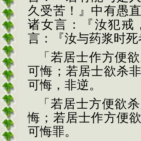
久受苦！』中有愚
诸女言：『汝犯戒
言：『汝与药
浆时死
「若居士作方便欲
可悔；若居士欲杀
可悔，非逆。
「若居士方便欲杀
悔；
若居士作方便
可
悔罪。