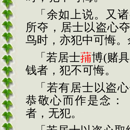
「余如上
说。又诸
所夺，居士
以盗心
鸟时，亦犯
中可悔。
「若居士
蒱
博
(
赌具
钱者，犯不可悔。
「若有居士以盗
心
恭敬心而作是念：
者，无犯。