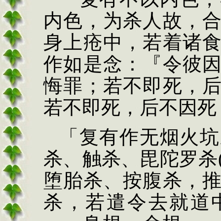
内色，为杀人故，
身上疮中，若着诸
作如是念：『令彼
悔
罪；若不即死，
若不
即死，后不因死
「复有作无
烟
火
坑
杀、触杀、毘陀罗杀
堕胎杀、按腹杀，
杀，
若遣令去就道