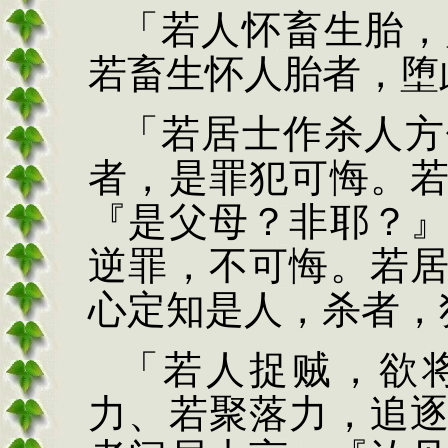
「若人怀畜生胎，
若畜
生怀人胎者，堕
「若居士作杀人方
者，
是罪犯可悔。
『是父
母？非耶？
逆罪，不可
悔。若
心定知是人，杀
者，
「若人捉贼，欲
力、若聚落力，追