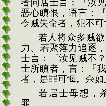
者问居士言：『汝
恶心瞋恨，语言：
令
贼失命者，犯不可
「若人将众多贼欲
力、若聚落力追逐
士言：『汝见贼不
士所瞋者，言：『
者，是罪可悔。余如
「若居士母
想，
罪。