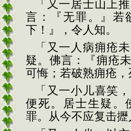
「又一居士山上推
言：『无罪。』若
下！』，令
人知。
「又一人病痈疮未
疑。佛言：『痈疮
可悔；若破熟痈疮，
「又一小儿喜
笑，
便死。居士生疑。
罪。从今不应复击
攊