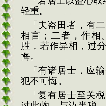
「若居士以盗心
取
轻重。
「夫盗田者，有二
相言；二者，作相
胜，若作异相，过
悔。
「有诸居士，应输
犯不可悔。
「复有居士至关税
过此物，与汝半税