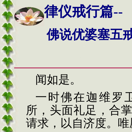
律仪戒行篇--
佛说优婆塞五
闻如是。
一时佛在迦维罗
所，头面礼足，合
请求，以自济度。唯