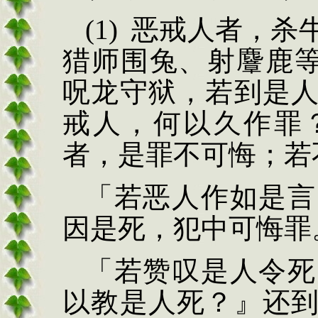
(1)
恶戒人者，杀
猎师
围兔、射
麞
鹿
呪
龙守狱，若到是
戒人，何以久作罪
者，是罪不可悔；若
「若恶人作如是言
因是死，犯中可悔罪
「若赞叹是人令
死
以教是人死？』还