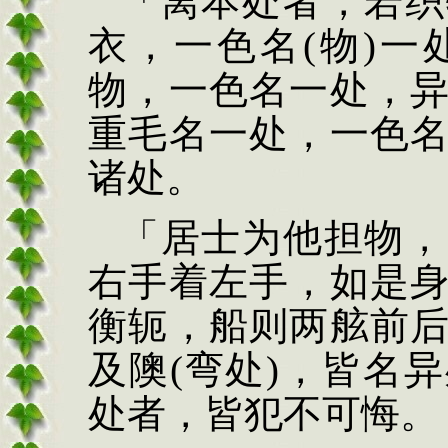
「离本处
者，若织
衣，一色名
(
物
)
一
物，一色名一处，
重毛名一处，一色
诸处。
「居士为他担物，
右手着左手，如是
衡轭，船则两舷前
及隩
(
弯处
)
，皆名异
处者，皆犯不可悔。