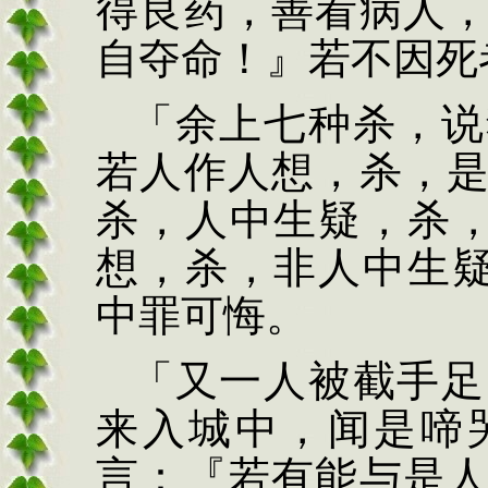
得良药，善看病人
自夺命！』若不因死
「余上
七种杀，说
若人作人
想，杀，
杀，人中生疑
，杀
想，杀，非人中生
中罪可悔。
「又一人被截手足
来入城中，闻是啼
言：『若有能与是