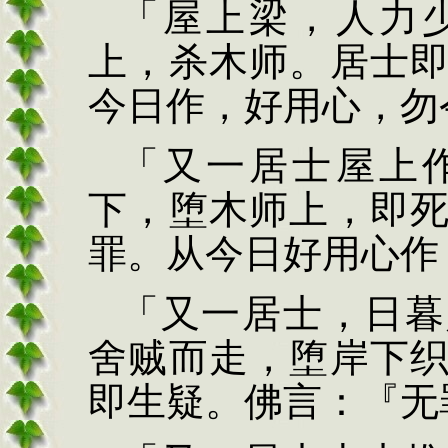
「屋上梁，人力
上，杀木师。居士
今日作
，好用心，勿
「又一居士屋上
下，堕木师上，即
罪。从今日好用心作
「又一
居士，日暮
舍贼而走，
堕岸下
即生疑。
佛言：『无