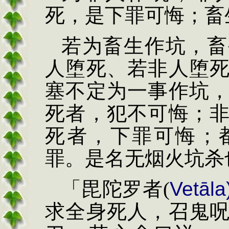
死，是下罪可悔；畜
若为畜生作坑，畜
人
堕死、若非人堕
塞
不定为一事作坑
死
者，犯不可悔；
死者，
下罪可悔；
罪。是名
无
烟
火坑杀
「毘陀罗者
(
Vet
ā
la
求全身死人，召鬼