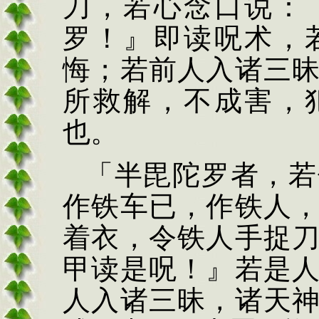
刀，若心念口说：
罗！』即读
呪
术，
悔；若前人入诸三
所救解，不成害，
也。
「半毘陀罗者，若
作铁车已，作铁人
着
衣，令铁人手捉
甲读
是
呪
！』若是
人入诸
三昧，诸天