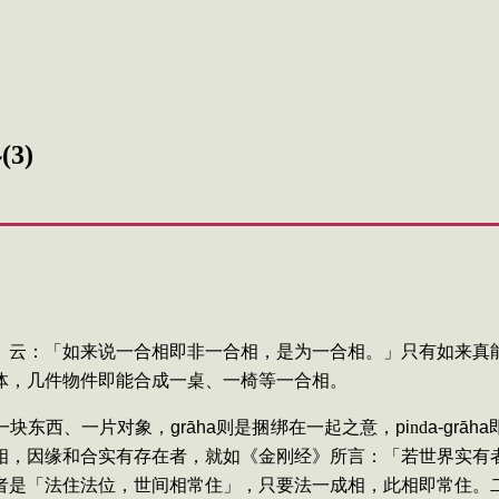
(
3
)
》云：「如来说一合
相即非一合相，是为一合相。」只有如来真
体，几件物件即能合成一桌、一椅等一合相。
一块东西、一片对象，
gr
ā
ha
则是捆绑在一起之意，
pi
nd
a-gr
ā
ha
相，因缘和合实有存在者，就如《金刚经》所言：「若世界实有
者是「法住法位，世间相常住」，只要法一成相，此相即常住。