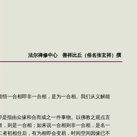
法尔禅修中心 善祥比丘（俗名张玄祥）撰
能悟一合相即非一合相，是为一合相。我们从义解能
即是
指由众缘和合而成之一件事物。以佛教之观点言
者，则是一合相；如来说一合相则非一合相，是名一
二者初相住后，有为相即会变易，时间空间因缘已不