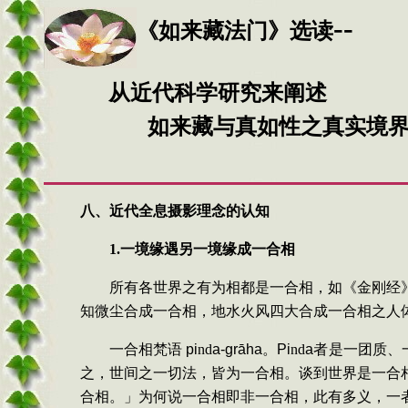
--
《
如来藏法门
》
选读
从近代科学研究来阐述
如来藏与真如性之真实境界
八、近代全息摄影理念的认知
1.
一境缘遇另一境缘成一合相
所有各世界之有为相都是一合相，如《金刚经
知微尘合成一合相，地水火风四大合成一合相之人
一合相梵语
pi
nd
a-gr
ā
ha
。
Pi
nd
a
者是一团质、
之，世间之一切法，皆为一合相。谈到世界是一合
合相。」为何说一合相即非一合相，此有多义，一