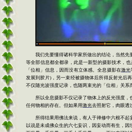
我们先要懂得诸科学家所做出的结论，当然先
等全部信息都全都录，此是一新型的摄影技术，也
「位相」信息，因而没有立体感。全息摄影在
激光
发展到胶片
)
，另一束经被摄物体后所得反射光后
不仅随光波强度记录，也随两束光的「位相」关系
所以全息摄影不仅记录了物体上的反光强度，
任何物相的存在。但如果用
激光
去照射它，肉眼透
所得结果用佛法来说，有人于禅修中六根不起
以说是未成佛众生的六七妄识，因妄动而有生，因