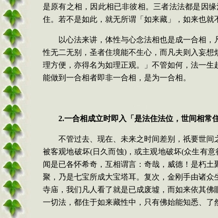
是原有之相，因此相已非彼相。三者法法都是因缘
住。若不是如此，就无所谓「如来藏」，如来也就
以心法来讲，体性与心念法相也是成一合相，
性无二无别，圣者住境能不生心，而凡夫则入妄想
理方便，亦得名为如理正观。」不管如何，法一生
能做到一合相者即非一合相，是为一合相。
2.
一合相成立时即入「是法住法位，世间相常
不管过去、现在、未来之时间差别，祇要世间
被客观地破坏
(
日久而蚀
)
，或主观地破坏
(
众生有意
闻是已各怀希奇，互相谓言：奇哉，威德！是朽
土
聚，乃是七宝所成
大宝塔耳。复次，金刚手由诸众
寺庙，我们凡人看了就是已成废墟，而如来依其佛
一切法，都住于如来藏性中，只有佛始能知悉、了