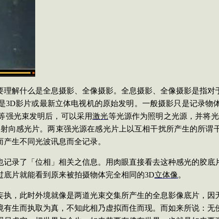
要理解什么是全息摄影、全像摄影。全息摄影、全像摄影
是指对
是
3D
影片或最新立体电视机的原始发明。一般摄影只是记录物
等强光束发明后，可以采用
激光
等光源作为照明之光源，并将光
再射向感光片。两束强光源在感光片上以互相干扰所产生的所谓
而产生不同光波讯息而全记录。
也记录了「位相」相关之信息。用肉眼直接看去这种感光的胶底
过底片就能看到原来被拍摄物体完全相同的
3D
立体像
。
妄执，此时外境就像是两道光束交集所产生的全息影像底片，因
境有生而执取为真，不知此相乃虚拟而住而现。而如来所说：无