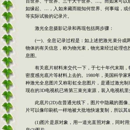
百世界、千世界、三千大千世界、…。而如来可以
如缘起、…，入如来藏而能知何世界、何事端，或
等实际试验的记录片。
激光全息摄影记录和再现包括两步骤：
(
一
)
、全息记录过程是：如上述把激光束分成
物体的有关信息，称为物光束，物光束经过处理也
息图。
有关底片材料来交代一下，于七十年代末期，
密度感光底片等材料上去的。
1980
年，美国科学家
种激光全息图片又称彩虹全息图片，是通过激光制
现在的
3D
电视机已将第三束光束源，装入电视机里
此底片
(2D)
在普通光线下，图片中隐藏的图像
片可以像印刷机一样地被大批地快速复制，所以其
(1)
图片是原对象，用一道光直照对象，同时用
息
(2)
图片。