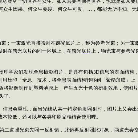
观尽虚空一切世界与众生。如来若要有佛有世界，也就是如来要
何众生因果、何众生要度、何众生可度、…，都能无所不知、无
两束；一束激光直接投射在感光底片上，称为参考光束；另一束
投射在感光底片的同一区域上，在感光
底片
上，物光束与参考光
物理学家们发现全息摄影图片，是具有包括
3D
信息的表面结构
利用压印「全息」技术，将全息表面结构转移到「聚酯薄膜」上
版将影像制作到塑料薄膜上，产生五光十色的衍射效果，使图
头了。
、信息会重现，而当光线从某一特定角度照射时，图片上又会出
成本较低，还可以与各类印刷品相结合使用哩。
第二道强光束先照一反射镜，此镜再反射照此对象，两道光会