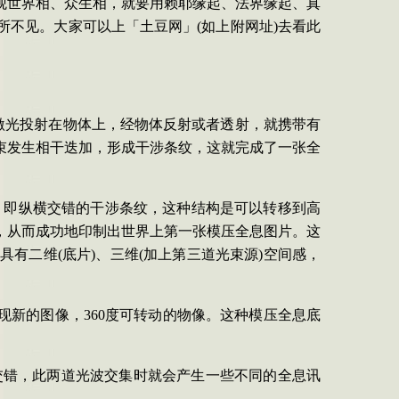
观世界相、众生相，就要用赖耶缘起、法界缘起、真
所不见。
大家可以上「土豆网」
(
如上附网址
)
去看此
激光投射在物体上，经物体反射或者透射，就携带有
束发生相干迭加，形成干涉条纹，这就完成了一张全
，即纵横交错的干涉条纹，这种结构是可以转移到高
，从而成功地印制出世界上第一张模压全息图片。这
片具有二维
(
底片
)
、三维
(
加上第三道光束源
)
空间感，
现新的图像，
360
度可转动的物像。这种模压全息底
交错，此两道光波交集时就会产生一些不同的全息讯