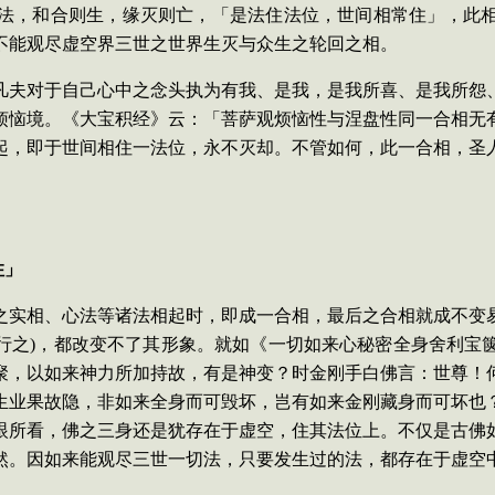
法，和合则生，缘灭则亡，
「是法住法位，世间相常住」
，此
不能观尽虚空界三世之世界生灭与众生之轮回之相。
凡夫对于自己心中之念头执为有我、是我，是我所喜、是我所怨
烦恼境。《大宝积经》云：「菩萨观烦恼性与涅盘性同一合相无
起，即于世间相住一法位，永不灭却。不管如何，此一合相，圣
住」
之实相、心法等诸法相起时，即成一合相，最后之合相就成不变
行之
)
，都改变不了其形象。就如《一切如来心秘密全身舍利宝
聚，以如来神力所加持故，有是神变？时金
刚手白佛言：世尊！
生业果故隐，
非如来全身而可毁坏，岂有如来金刚藏身
而可坏也
眼所看，佛之三身还是犹存在于虚空，住其法位上。不仅是古佛
然。因如来能观尽三世一切法，只要发生过的法，都存在于虚空