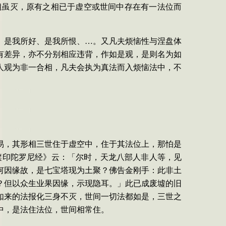
相虽灭，原有之相已于虚空或世间中存在有一法位而
、是我所好、是我所恨、…。又凡夫烦恼性与涅盘体
有差异，亦不分别相应违背，作如是
观，是则名为如
人观为非一合相，凡夫会执为真法而入烦恼法中，不
易，其形相三世住于虚空中，住于其法位上，那怕是
箧
印陀罗尼经
》云：「尔时，天龙八部人非人等，见
何因缘故，是七宝塔现为
土聚？佛告金刚手：此非土
？但以众生业果因缘，示现隐耳。」此已成废墟的旧
如来的法报化三身不灭，世间一切法都如是，三世之
中，是法住法位，世间相常住。