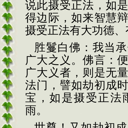
说此摄受正法，如
得边际，如来智慧
摄受正法有大功德、
胜鬘白佛：我当承
广大之义。佛言：
广大义者，则是无
法门，譬如劫初成
宝，如是摄受正法
雨。
世尊！又如劫初成