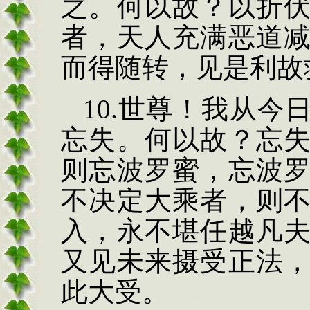
之。何以故？以折
者，天人充满恶道
而得随转，见是利故
10.
世尊！我从今
忘失。何以故？忘
则忘波罗蜜，忘波
不决定大乘者，则
入，永不堪任越凡
又见未来摄受正法
此大受。