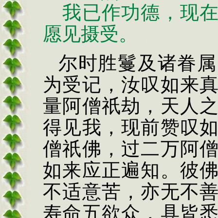
我已作功德，现在
愿见摄受。
尔时胜鬘及诸眷属
为受记，汝叹如来
量阿僧祇劫，天人
得见我，现前赞叹
僧祇佛，过二万阿
如来应正遍知。彼
不适意苦，亦无不
寿命五欲众，具皆