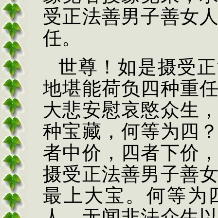
受正法善男子善女
任。
世尊！如是摄受正
地堪能荷负四种重
大悲安慰哀愍众生
种宝藏，何等为四
者中价，四者下价
摄受正法善男子善
最上大宝。何等为
人，无闻非法众生