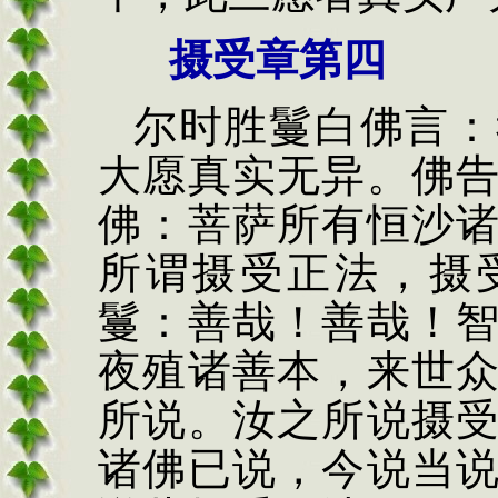
摄受章第四
尔时胜鬘白佛言：
大愿真实无异。佛
佛：菩萨所有恒沙
所谓摄受正法，摄
鬘：善哉！善哉！
夜殖诸善本，来世
所说。汝之所说摄
诸佛已说，今说当