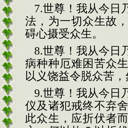
7.
世尊！我从今日
法，为一切众生故
碍心摄受众生。
8.
世尊！我从今日
病种种厄难困苦众
以义饶益令脱众苦，
9.
世尊！我从今日
仪及诸犯戒终不弃
此众生，应折伏者