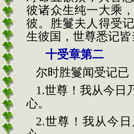
彼诸众生纯一大乘
彼。胜鬘夫人得受
生彼国，世尊悉记皆
十受章第二
尔时胜鬘闻受记已
1.
世尊！我从今日
心。
2.
世尊！我从今日