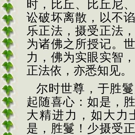
时，比丘、比丘尼
讼破坏离散，以不
乐正法，摄受正法
为诸佛之所授记。
力，佛为实眼实智
正法依，亦悉知见。
尔时世尊，于胜鬘
起随喜心：如是，
大精进力，如大力
是，胜鬘！少摄受