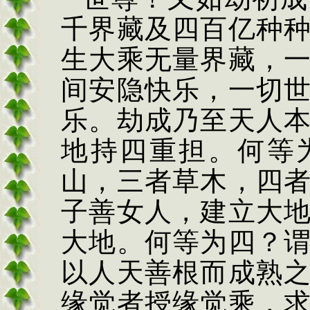
千界藏及四百亿种
生大乘无量界藏，
间安隐快乐，一切
乐。劫成乃至天人
地持四重担。何等
山，三者草木，四
子善女人，建立大
大地。何等为四？
以人天善根而成熟
缘觉者授缘觉乘，