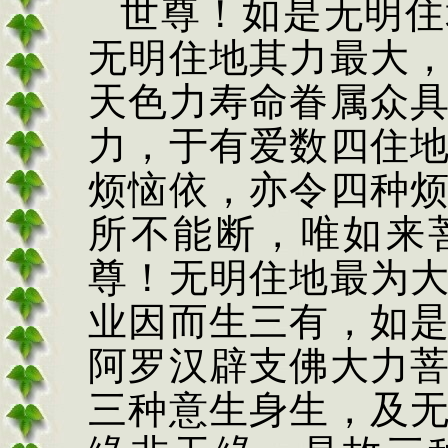
世尊！如是无明住
无明住地其力最大
天色力寿命眷属众
力，于有爱数四住
烦恼依，亦令四种
所不能断，唯如来
尊！无明住地最为
业因而生三有，如
阿罗汉辟支佛大力
三种意生身生，及