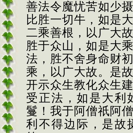
善法令魔忧苦如少
比胜一切牛，如是
二乘善根，以广大
胜于众山，如是大
法，胜不舍身命财
乘，以广大故。是
开示众生教化众生
受正法，如是大利
鬘！我于阿僧祇阿
利不得边际，是故