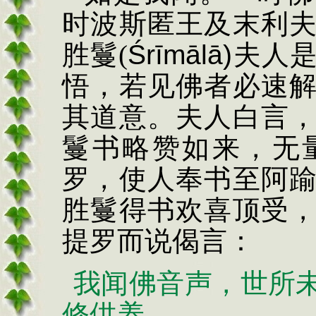
时波斯匿王及末利
胜鬘
(
Ś
rīmālā)
夫人
悟，若见佛者必速
其道意。夫人白言
鬘书略赞如来，无
罗，使人奉书至阿
胜鬘得书欢喜顶受
提罗而说偈言：
我闻佛音声，世所
修供养。