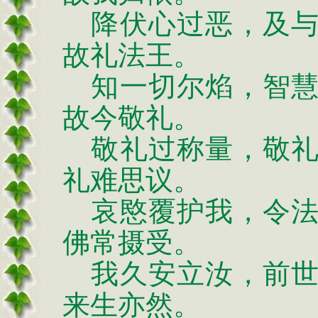
降伏心过恶，及与
故礼法王。
知一切尔焰，智慧
故今敬礼。
敬礼过称量，敬礼
礼难思议。
哀愍覆护我，令法
佛常摄受。
我久安立汝，前世
来生亦然。