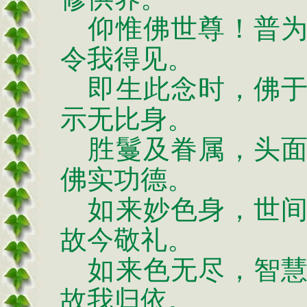
仰惟佛世尊！普为
令我得见。
即生此念时，佛于
示无比身。
胜鬘及眷属，头面
佛实功德。
如来妙色身，世间
故今敬礼。
如来色无尽，智慧
故我归依。