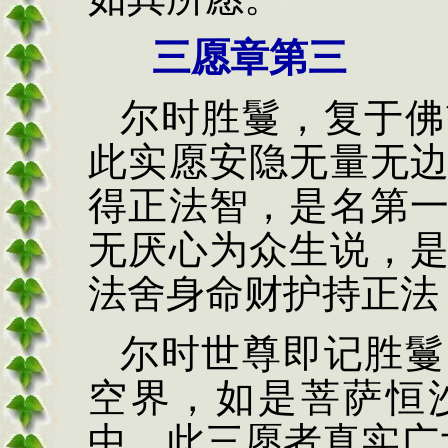
三愿章第三
尔时胜鬘，复于佛
此实愿安隐无量无
得正法智，是名第
无厌心为众生说，
法舍身命财护持正法
尔时世尊即记胜鬘
空界，如是菩萨恒
中，此三愿者真实广