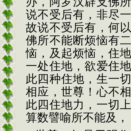
办，阿罗汉辟支佛
说不受后有，非尽
故说不受后有，何
佛所不能断烦恼有
恼，及起烦恼，住
一处住地，欲爱住
此四种住地，生一
相应，世尊！心不
此四住地力，一切
算数譬喻所不能及，