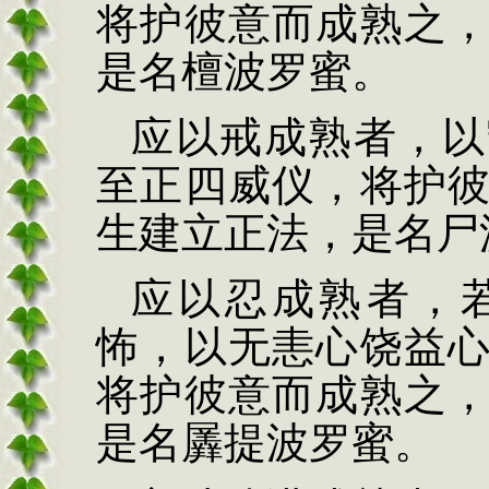
将护彼意而成熟之
是名檀波罗蜜。
应以戒成熟者，以
至正四威仪，将护
生建立正法，是名尸
应以忍成熟者，
怖，以无恚心饶益
将护彼意而成熟之
是名羼提波罗蜜。