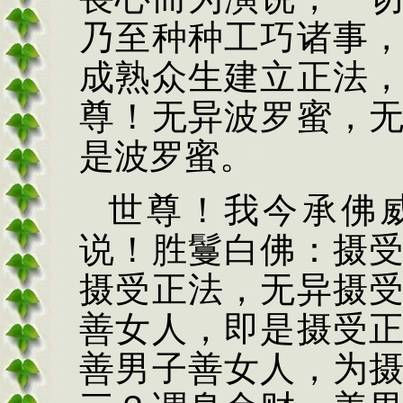
乃至种种工巧诸事
成熟众生建立正法
尊！无异波罗蜜，
是波罗蜜。
世尊！我今承佛
说！胜鬘白佛：摄
摄受正法，无异摄
善女人，即是摄受
善男子善女人，为