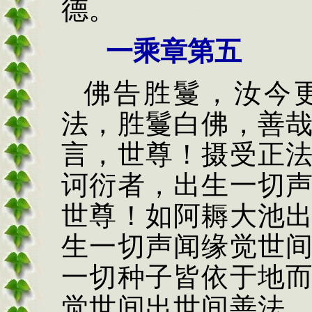
德。
一乘章第五
佛告胜鬘，汝今
法，胜鬘白佛，善
言，世尊！摄受正
诃衍者，出生一切
世尊！如阿耨大池
生一切声闻缘觉世
一切种子皆依于地
觉世间出世间善法