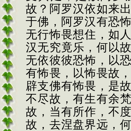
故？阿罗汉依如来
于佛，阿罗汉有恐
无行怖畏想住，如
汉无究竟乐，何以
无依彼彼恐怖，以
有怖畏，以怖畏故
辟支佛有怖畏，是
不尽故，有生有余
故，当有所作，不
故，去涅盘界远，