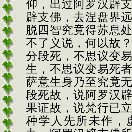
仰，出过阿罗汉辟
辟支佛，去涅盘界
脱四智究竟得苏息
不了义说，何以故
分段死，不思议变
生，不思议变易死
萨意生身乃至究竟
段死故，说阿罗汉
果证故，说梵行已
种学人先所未作，