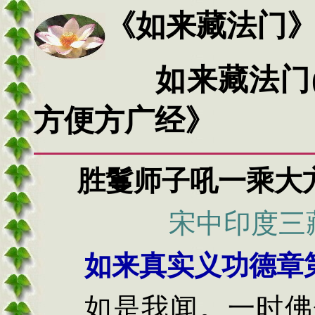
《
如来藏法门
如来藏法门
方便方广经》
胜鬘师子吼一乘大
宋中印度三
如来真实义功德章
如是我闻。一时佛