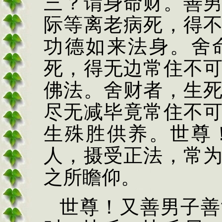
三？谓身命财。善
际等离老病死，得
功德如来法身。舍
死，得无边常住不
佛法。舍财者，生
尽无减毕竟常住不
生殊胜供养。世尊
人，摄受正法，常
之所瞻仰。
世尊！又善男子善