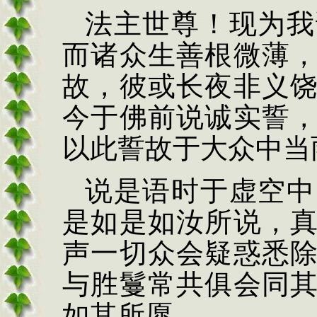
法主世尊！现为我
而诸众生善根微薄
故，彼或长夜非义
今于佛前说诚实誓
以此誓故于大众中当
说是语时于虚空中
是如是如汝所说，
声一切众会疑惑悉
与胜鬘常共俱会同
如其所愿。