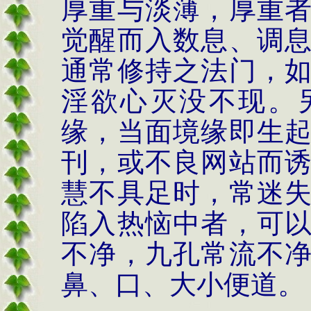
厚重与淡薄，厚重
觉醒而入数息、调
通常修持之法门，
淫欲心灭没不现。
缘，当面境缘即生
刊，或不良网站而
慧不具足时，常迷
陷入热恼中者，可
不净，九孔常流不
鼻、口、大小便道。