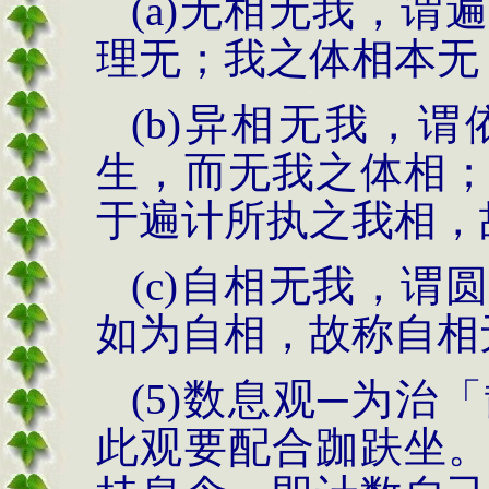
(a)
无相无我，谓遍
理无；我之体相本无
(b)
异相无我，谓
生，而无我之体相
于遍计所执之我相，
(c)
自相无我，谓圆
如为自相，故称自相
(5)
数息观─为治
此观要配合跏趺坐