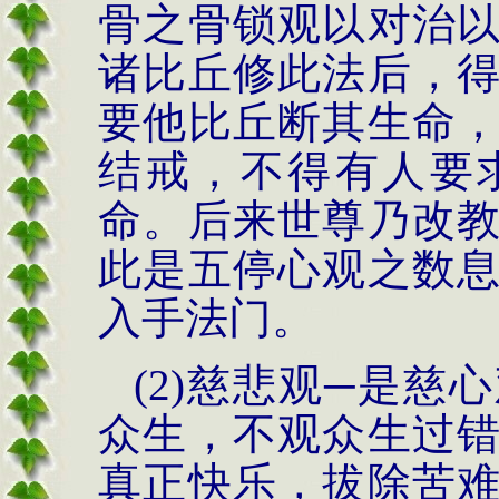
骨之骨锁观以对治
诸比丘修此法后，
要他比丘断其生命
结戒，不得有人要
命。后来世尊乃改
此是五停心观之数
入手法门。
(2)
慈悲观─是慈
众生，不观众生过
真正快乐，拔除苦