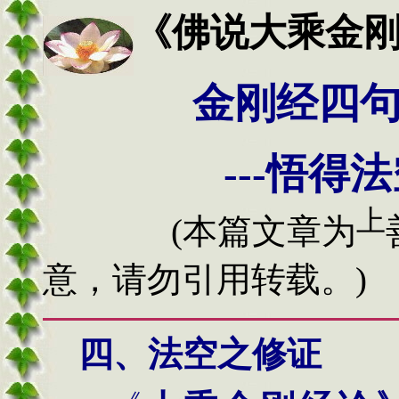
《佛说大乘金
金刚经四句
---悟得法
上
(本篇文章为
意，请勿引用转载。)
四、法空之修证