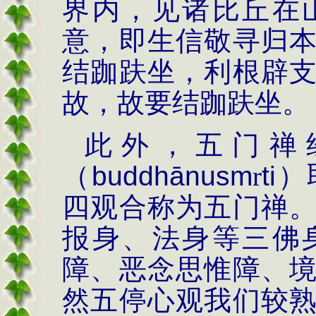
界内，见诸比丘在
意，即生信敬寻
归
结跏趺坐，利根辟
故，故要结跏趺坐。
此外，五门禅
（
buddh
ā
nusm
r
ti
）
四观合称为五门禅
报身、法身等三佛
障、恶念思惟障、
然五停心观我们较