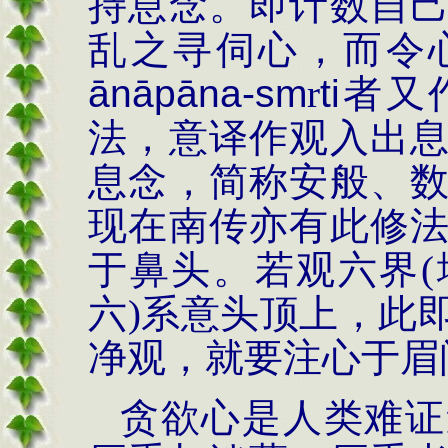
持息念。即计数自
乱之寻伺心，而令
ā
n
ā
p
ā
na
-
sm
r
ti
者
又
法，意译作观入出
息念，简称安般、
现在南传亦有此修
于鼻头。若观六界
(
六
)
系
意头顶上，此
净观，就要注心于眉
贪欲心是人类难证