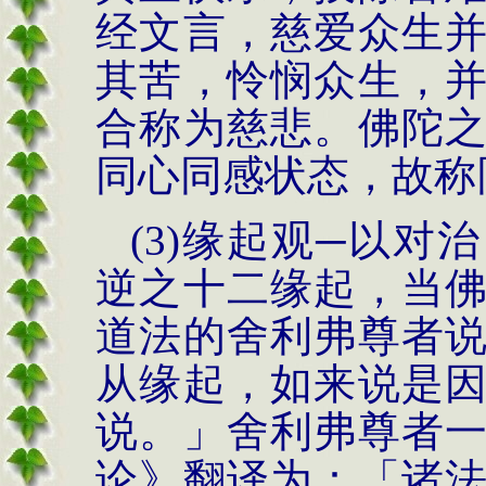
经文言，慈爱众生
其苦，怜悯众生，
合称为慈悲。佛陀
同心同感状态，故称
(3)
缘起观─以对
逆之十二缘起，当
道法的舍利弗尊者
从缘起，如来说是
说。」舍利弗尊者
论》翻译为：「诸