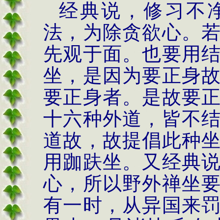
经典说，修习不
法，为除贪欲心。
先观于面。也要用
坐，是因为要正身
要正身者。是故要
十六种外道，
皆不
道故，故提倡此种
用跏趺坐。又经典
心，所以野外禅坐
有一
时，从异国来