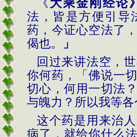
《
大乘金刚经论
法，皆是方便引导
药，今证心空法了
偈也。
」
回过来讲法空，世
你何药，「佛说一
切心，何用一切法
与魄力？所以我等各
这个药是用来治人
病了，就给你什么