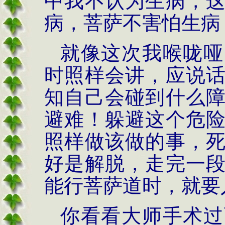
中我不认为生病，
病，菩萨不害怕生病
就像这次我喉咙哑
时照样会讲，应说
知自己会碰到什么
避难！躲避这个危
照样做该做的事，
好是解脱，走完一
能行菩萨道时，就要
你看看大师手术过