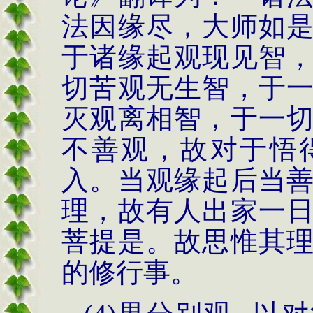
法因缘尽，大师如
于诸缘起观
现见智
切苦观无生智，于
灭观离相智，于一
不善观，故对于悟
入。当观缘起后当
理，故有人出家一
菩提是。故思惟其
的修行事。