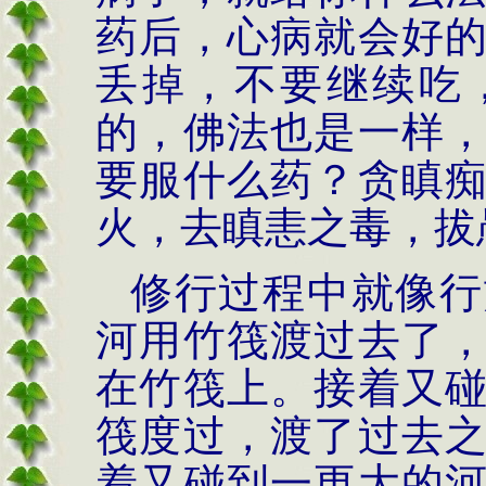
药后，心病就会好
丢掉，不要继续吃
的，佛法也是一样
要服什么药？贪瞋
火，去瞋恚之毒，拔
修行过程中就像行
河用竹筏渡过去了
在竹筏上。接着又
筏度过，渡了过去
着又碰到一更大的