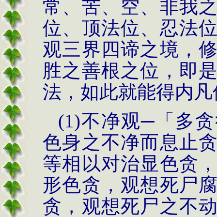
常、苦、空、非我
位、顶法位、忍法
观三界四谛之境，
胜之善根之位，即
法，如此就能得内凡
(1)
不净观─「多
色身之不净而息止
等相以对治显色贪
形色贪，观想死尸
贪，观想死尸之不