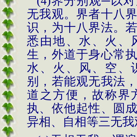
(4)
界分别观─以
无我观。界者十八
识，为十八界法。
悉由地、水、火、
生，外道于身心常
水、火、风、空、
别，若能观无我法
道之方便，故称界
执、依他起性、圆
异相、自相等三无我