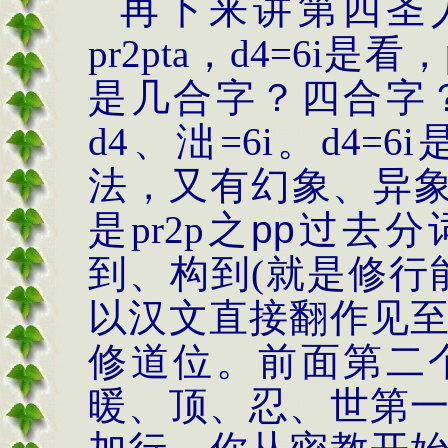
再下来讲第四圣
pr2pta
，
d4=6i
是看，
是几合字？四合字
d4
、
泏
=6i
。
d4=6i
法，又有幻象、异
是
pr2p
之
pp
过去分
到、构到
(
就是修行
以汉文直接翻作见
修道位
。前面第二
暖、顶、忍、世第