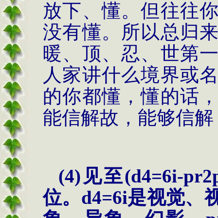
放下、懂。但往往
没有懂。所以总归
暖、顶、忍、世第
人家讲什么境界或
的你都懂，懂的话
能信解故，能够信解
(4)
见至
(
d
4=6i-
pr2
位
。
d
4=6i
是视觉、