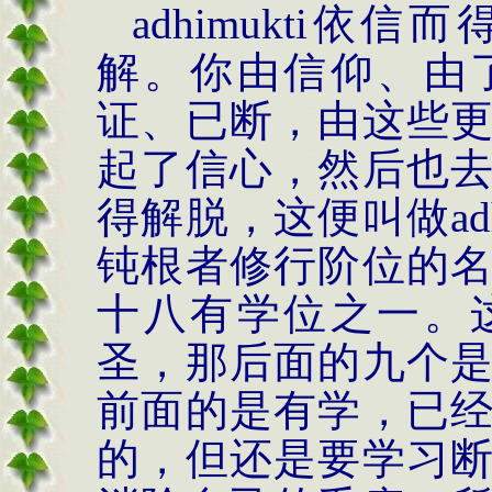
adhimukti
依信而
解。你由信仰、由
证、已断，由这些
起了信心，然后也
得解脱，这便叫做
ad
钝根者修行阶位的
十八有学位之一。
圣，那后面的九个
前面的是有学，已
的，但还是要学习