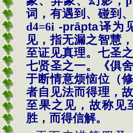
象、异象、幻影，
p
词，有
遇到、碰到
d4=6i
-prāpta
译为
见，指无漏之智慧
至证见真理。七圣
七贤圣之一。《俱
于断情意烦恼位（
者自见法而得理，
至果之见
，故称见
胜，而得信解。