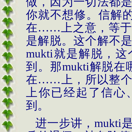
做，因为一切法都
你就不想修。信解
在……上之意，等
是解脱。这个解不
mukti
就是解脱，这
到。那
mukti
解脱在
在……上，所以整
上你已经起了信心
到。
进一步讲，
mukti