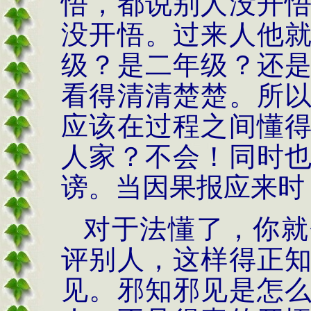
悟，都说别人没开
没开悟。过来人他
级？是二年级？还
看得清清楚楚。所
应该在过程之间懂
人家？不会！同时
谤。当因果报应来时
对于法懂了，你就
评别人，这样得正
见
。邪知邪见是怎