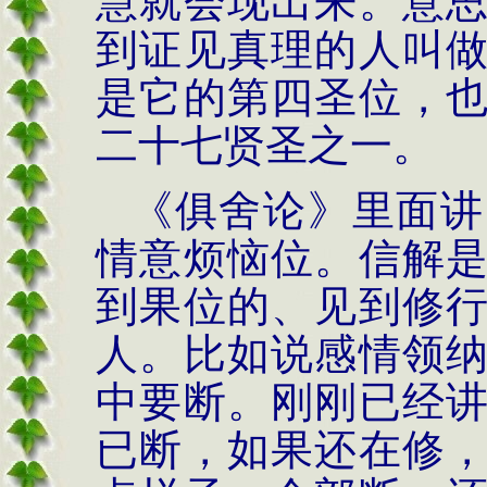
慧就会现出来。意
到证见真理的人叫
是它的第四圣位，
二十七贤圣之一。
《俱舍论》
里面讲
情意烦恼位。
信解
到果位的、见到修
人。比如说感情
领
中要断。刚刚已经
已断，如果还在修