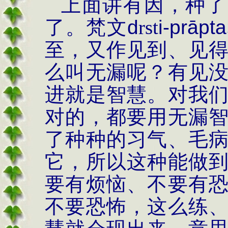
上面讲有因，种了
了。梵文
d
rst
i-prāpta
至，又作见到、见
么叫无漏呢？有见
进就是智慧。对我
对的，都要用无漏
了种种的习气、毛
它，所以这种能做
要有烦恼、不要有
不要恐怖，这么练