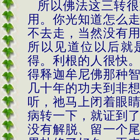
所以佛法这三转很
用。你光知道怎么
不去走，当然没有
所以见道位以后就
得。利根的人很快
得释迦牟尼佛那种
几十年的功夫到非
听，祂
马上闭着眼
病转一下，就
证
到
没有解脱、留一个