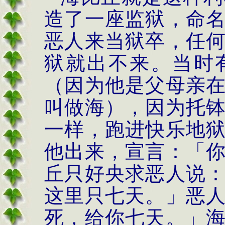
造了一座监狱，命
恶人来当狱卒，任
狱
就出不来。当时
（因为他是父母亲
叫做海），因为托
一样，跑进快乐地
他出来，宣言：「
丘只好央求恶人说
这里只七天。」恶
死，给你七天。」