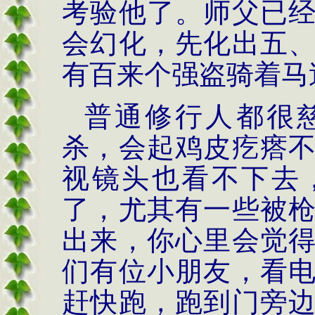
考验他了。师父已
会幻化，先化出五
有百来个强盗骑着马
普通修行人都很
杀，会起鸡皮疙瘩
视镜头也看不下去
了，尤其有一些被
出来，你心里会觉
们有位小朋友，看
赶快跑，跑到门旁