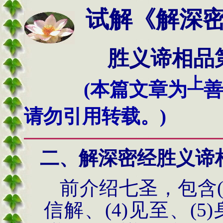
试解《解深密经
胜义谛相品
上
(本篇文章为
善
请勿引用转载。)
二、解深密经胜义谛
前介绍七圣，包含
信解、
(4)
见至、
(5)