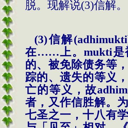
脱。现解说
(3)
信解。
(3)
信解
(
adhimukti
在……上。
mukti
是
的、被免除债务等
踪的、遗失的等义
亡的等义，故
adhim
者，又作信胜解。
七圣之一，十八有
与「见至」相对。