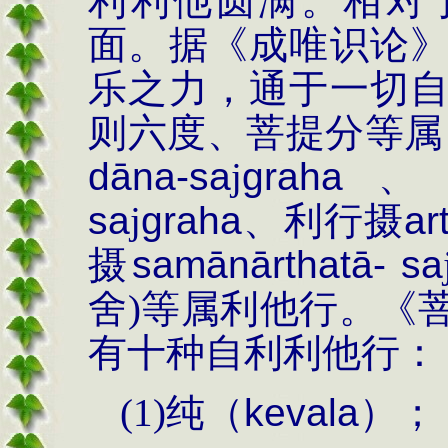
利利他圆满。相对
面。据《成唯识论
乐之力，通于一切
则六度、菩提分等属
dāna-sa
j
graha
、
sa
j
graha
、利行摄
ar
摄
sam
ānārthatā- sa
舍
)
等属利他行。《
有十种自利利他行：
(1)
纯（
kevala
）；