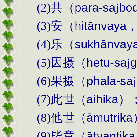
(2)
共（
para-
sa
j
bo
(3)
安（
hit
ānvaya
(4)
乐（
sukh
ānvay
(5)
因摄（
hetu-
sa
j
g
(6)
果摄（
phala-sa
j
(7)
此世（
aihika
）
(8)
他世（
ā
mutrika
(9)
毕竟（
ā
tyantika