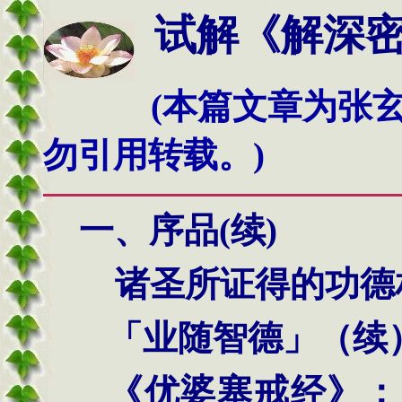
试解《解深密经
(本篇文章为张
勿引用转载。)
一、
序品
(
续
)
诸圣所证得的功德
「业随智德」（续
《优婆塞戒经》：