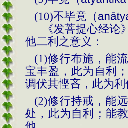
(10)
不毕竟（
an
āty
《发菩提心经论
他二利之意义：
(1)
修行布施，能
宝丰盈，此为自利
调伏其悭吝，此为利
(2)
修行持戒，能
处，此为自利；能
他。