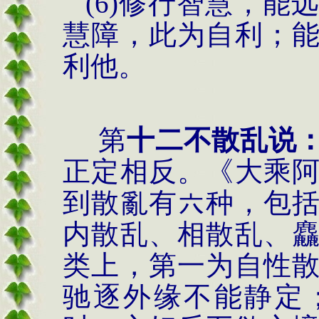
(6)
修行智慧，能
慧障，此为自利；
利他。
第
十二不散乱说
正定相反。《大乘
到散亂有六种，包
内散乱、相散乱、
类上，第一为自性
驰逐外缘不能静定