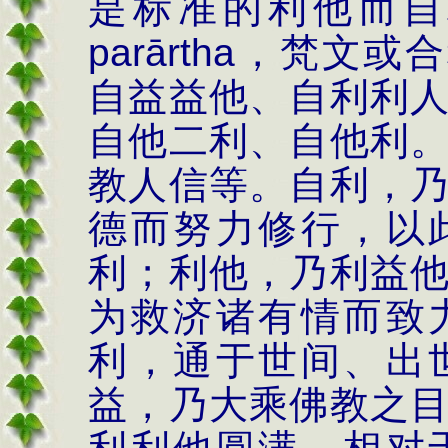
是标准的利他而自
par
ārtha
，梵文或合
自益益他、自利利
自他二利、自他利
教人信等。自利，
德而努力修行，以
利；利他，乃利益
为救济诸有情而致
利，通于世间、出
益，乃大乘佛教之