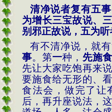
清净说者复有五事
为增长三宝故说、
别邪正故说，五为听
有不清净说，就有
事
。第
一
种，
先施
先让大家吃饱再来
要施食给无形的、
食法会，做完了让
后，再升座说法，