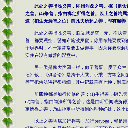
此处之善指胜义善，即指涅盘之善。据《俱舍
之善。
(4)
修善，指由禅定所得之善。以上之善均属
道（初生无漏智之位）前凡夫所起之善，即有漏善
此处之善指胜义善，胜义就是空、无、不执着
善，都要观空，譬如布施波罗蜜，你用布施要度到
个境界时，不一定常常要去做善事，因为你要求解
安住在没有做善的涅盘中。
另一类是像大声闻一样，做了善事、度了众生
记》载，《俱舍论》是跨于大乘、小乘、方等之间
等于把佛法讲得很精细，其中记载善有七种，到底
前四种都是加行位修的善：
(1)
生得善，指先天
(2)
闻善，指由闻法所得之善，这是由听经闻法所得
定所得之善，乃由禅定中所得到的种种好处，这个
以上之善均属加行得善，加行
prayoga
，就是用