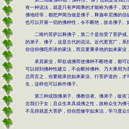
有一种说法，就是只有声闻乘的才能称为佛子，因
佛地经等，都把声闻当做是佛子，释迦牟尼佛的信
也可以开展一切的佛种性，令不断绝，故名佛子。
二唯约菩萨以释佛子，第二个是你受了菩萨戒
的弟子、佛子，这是古代的说法。近代更宽广，系
你信仰佛陀所讲的家法，而且要秉承衪的如来家业
承其家业，即欲成佛而使佛种不断绝者，都可
可以得到佛种性建立，不会断掉佛种。乃大乘用为
总而言之，你要能承担如来家业、行菩萨道的，才
生，这样也可以称作佛子。
第三种或指佛弟子、佛教信者。佛弟子，皈依
念我们子女；且众生本具成佛之性，故称众生为佛
不见得就是大菩萨，但你想修学如来法，学习度众