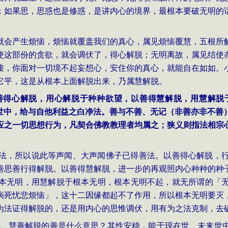
；如果思，思惑也是修惑，是讲内心的境界，最根本要破无明的
就会产生烦恼，烦恼就覆盖我们的真心，属见烦恼覆慧，五根所
使这部份的贪欲，就会调伏了，得心解脱；无明离故，属见结使
接，你面对一切境不起妄想心，安住你的真心，就能自在如如。
它平，这是从根本上面解脱出来，乃属慧解脱。
善得心解脱，用心解脱于种种欲望，以善得慧解脱，用慧解脱
世中，给与自他利益之白净法。善与不善、无记（非善亦非不善
应之一切思想行为，凡契合佛教教理者均属之；狭义则指法相宗
法，所以说此等声闻、大声闻佛子已得善法。以善得心解脱，
善思善行得解脱。以善得慧解脱，进一步的再观照内心种种的种
本无明，用慧解脱于根本无明，根本无明不起，就无所谓的「
病死忧悲烦恼」，这十二因缘都起不了作用，所以根本无明要灭
为法证得解脱的，还是用内心的思惟调伏，用有为之法克制，去
脱、慧善解脱的善是什么意思？其性安稳，能于现在世、未来世