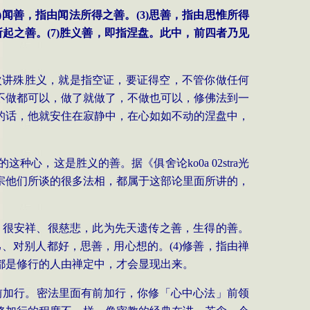
)
闻善，指由闻法所得之善。
(3)
思善，指由思惟所得
所起之善。
(7)
胜义善，即指涅盘。此中，前四者乃见
次讲殊胜义，就是指空证，要证得空，不管你做任何
不做都可以，做了就做了，不做也可以，修佛法到一
的话，他就安住在寂静中，在心如如不动的涅盘中，
的这种心，这是胜义的善。据《俱舍论
ko0a 02stra
光
宗他们所谈的很多法相，都属于这部论里面所讲的，
、很安祥、很慈悲，此为先天遗传之善，生得的善。
己、对别人都好，思善，用心想的。
(4)
修善，指由禅
都是修行的人由禅定中，才会显现出来。
前加行。密法里面有前加行，你修「心中心法」前领