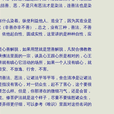
包括善、恶，不是只有恶法才是染法，连善法也是染
有什么染着。纵使利益他人、造业了，因为其造业是
记（非善亦非不善），总之，业有三种，善法、不善
、依他起自性、圆成实性，这里讲的是种种自性，应
是心善解脱，如果用慧就是慧善解脱，凡契合佛教教
乘佛法里面的一宗，谈及心王跟心所是相对的，心王
讲就有瞋心它活动的场所，如果一个人没有瞋心，就
轻安、不放逸、行舍、不害。
切善法、恶法，让诸法平等平等，舍念清净是让诸法
是指没有害心，对一切众生，起不了害心，这个要很
要怎么样。但是，你那潜在的微细习气，还是会冒，
觉。修菩萨法就是这个样子，尽量不要恼怒诸众生，
要弄得更仔细，可以参考《唯识》里面对这些名词的