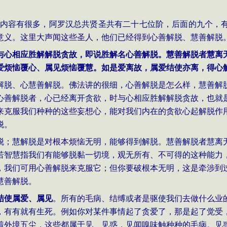
内容有很多，阿罗汉总共贤圣共有二十七位阶，后面的九个，
意义。这里大声闻这些圣人，他们已经得到心善解脱、慧善解脱
与心相应胜解解脱贪故，即说胜解名心善解脱。慧善解脱者慧离
爱烦恼覆心、属见烦恼覆慧。如是爱离故，属爱结使亦离，得心
解脱、心慧善解脱。佛法讲的很细，心善解脱是怎么样，慧善解
心善解脱者，心已经离开贪欲，时与心相应胜解解脱贪故，也就
来克服我们种种的这些妄想心，能对我们内在的贪欲心起解脱作
脱。
脱；慧解脱是对根本烦恼无明，能够得到解脱。慧善解脱者慧离
若智慧指我们有能够脱黏一切境，观无所有、不可得的这种能力
，我们可用心善解脱来克服它；但你要破根本无明，这是牵涉到
慧善解脱。
结使属爱、属见
。所有的毛病、结缚或者是驱使我们去做什么业
，有有就有生死。例如你对某件事情起了贪爱了，那是起了觉受
着外境五尘，这些都属于见、见惑，见闻嗅味触种种的毛病。见