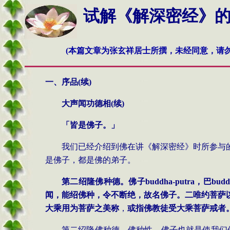
试解《解深密经》的奥秘
(本篇文章为张玄祥居士所撰，未经同意，请勿
一、序品
(
续
)
大声闻功德相
(
续
)
「皆是佛子。」
我们已经介绍到佛在讲《解深密经》时所参与
是佛子，都是佛的弟子。
第二绍隆佛种德。佛子
buddha-putra
，巴
budd
闻，能绍佛种，令不断绝，故名佛子。二唯约菩萨
大乘用为菩萨之美称
，
或指佛教徒受大乘菩萨戒者
第二绍隆佛种德，佛种性、佛子也就是使我们