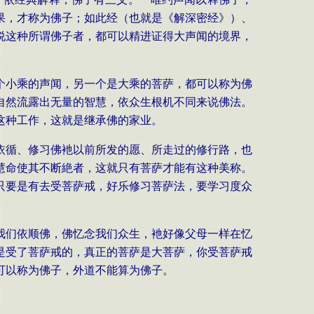
果，才称为佛子；如此经（也就是《解深密经》）、
说这种所谓佛子者，都可以精进证得大声闻的境界，
个小乘的声闻，另一个是大乘的菩萨，都可以称为佛
自然流露出无量的智慧，依众生根机不同来说佛法。
这种工作，这就是继承佛的家业。
依循、修习佛衪以前所发的愿、所走过的修行路，也
慧命使其不断絶者，这就只有菩萨才能有这种美称。
只要是有去受菩萨戒，好乐修习菩萨法，要学习度众
我们依顺佛，佛忆念我们众生，衪好像父母一样在忆
是受了菩萨戒的，真正的菩萨是大菩萨，你受菩萨戒
可以称为佛子，外道不能算为佛子。