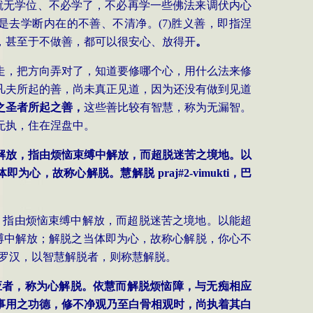
就无学位、不必学了，不必再学一些佛法来调伏内心
是去学断内在的不善、不清净。
(7)
胜义善，即指涅
，甚至于不做善，都可以很安心、放得开
。
走，把方向弄对了，知道要修哪个心，用什么法来修
凡夫所起的善，尚未真正见道，因为还没有做到见道
之圣者所起之善，
这些善比较有智慧，称为无漏智。
无执，住在涅盘中。
解放，指由烦恼束缚中解放，而超脱迷苦之境地。以
体即为心，故称心解脱。慧解脱
praj
#2-vimukti
，巴
，指由烦恼束缚中解放，而超脱迷苦之境地。以能超
缚中解放；解脱之当体即为心，故称心解脱，你心不
罗汉，以智慧解脱者，则称慧解脱。
应者，称为心解脱。依慧而解脱烦恼障，与无痴相应
事用之功德，修不净观乃至白骨相观时，尚执着其白