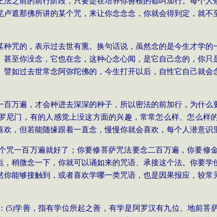
正法之前的前行阶段，只要是在培养你善根的都叫加行。每个人
毘卢遮那佛所讲的某个咒，来让你念念念，你就会得到定，就不
某种咒的，表示过去世有熏。换句话说，虽然念的是今生才学的
。甚至你没念，它也在念，这种心念心闻，是它自己念的，你只
。譬如过去世常念阿弥陀佛的，今生打开以后，自性它自己就会
一百万遍，才会种进去深深的种子，所以密法的前加行，为什么
罗尼门，有的人感觉上没这方面的兴趣，常常怎么样、怎么样
喜欢，但若能随缘跟着一直念，慢慢你就会喜欢，每个人潜意识
个咒一百万遍就好了；你要修菩萨咒法要念二百万遍，你要修
点，稍微念一下，你就可以诵如来的咒语、承接这个法。你要学
然你能够接触到，或者喜欢学哪一类咒语，也是因果报应，较常
：
(5)
学善，指有学位所起之善，有学是阿罗汉有九位、地前菩