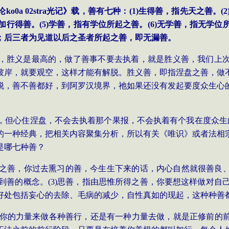
论
ko
0a 02stra
光记》载，善有七种：
(1)
生得善，指先天之善。
(2
加行得善。
(5)
学善，指有学位所起之善。
(6)
无学善，指无学位
；后三者为见道以后之圣者所起之善，即无漏善。
，胜义是最高的，做了善事不要去执着，就是胜义善，我们上
彼岸，就要观空，这样才能有解脱。胜义善，即指涅盘之善，做
脱，善不善都好，到阿罗汉境界，祂如果还没有发起要度众生心
，但心住涅盘，不会去执着那个果报，不会执着有个我在度众生
的一种经典，把相关内容聚集分析，所以有关《唯识》或者法相
是哪七种善？
之善，你过去熏习的善，今生生下来的话，内心自然就很善良
到善的概念。
(3)
思善，指由思惟所得之善，你要想这样做对自
好处包括妄心的去除、毛病的减少，自性真如的现起，这种种善
你的力量来做各种善行，还是有一种力量去做，就是正修前的