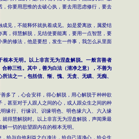
话，你要用思惟的去破心执，要去用思虑修行，要去
触成见，不能释怀就执着成见。如是爱离故，属爱结
亦离，得慧解脱，见结使要能离，要用一点智慧，要
小乘的修法，他是要想，发生一件事，我怎么从里面
于根本无明。以上非言无为涅盘解脱。一般言善者
）合称三性。其中，善为白法（清净之意），不善为
心所法之一，包括信、惭、愧、无贪、无瞋、无痴、
行善多了，心会安祥，得心解脱，用心解脱于种种欲
子，甚至对于人跟人之间的心，或人跟众生之间的种
无明缘行、行缘识、识缘明色、明色缘六入、六入缘
，就得慧解脱时。以上非言无为涅盘解脱，声闻乘最
破解一切的欲望跟内在的根本无明。
中，给与自他利益之白净法，给自己清净心，给众生