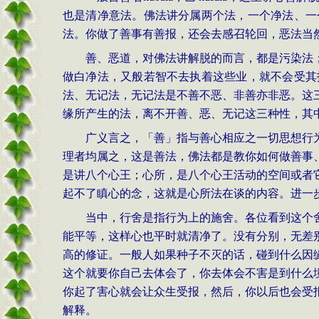
也是清净意法。佛法讲分属两个法，一个净法、一
法。你做了善事有善报，还会去感召轮回，恶法当
善、恶道，对佛法讲解脱的而言，都是污染法
做白净法，又般若智不去执着这些业，就不会受其
法、无记法，无记法是不善不恶、非善亦非恶。这
缘所产生的法，离不开善、恶、无记这三种性，其
广义言之，「善」指与善心相应之一切思想行
理者均属之，这是善法，佛法都是教你如何做善事
是讲八个心王；心所，是八个心王活动的空间或者
起不了瞋心的念，这就是心所法在谈的内容。进一
当中，行舍是指行为上的施舍。各位看到这个
能平等，这样心也平时就清净了。没有分别，无差
高的修证。一般人如果种子不灭的话，碰到什么因
这个就要你自己去体会了，你去体会不害是到什么
你起了害心就会让众生受报，然后，你以后也会受
解释。