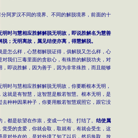
有分阿罗汉不同的境界、不同的解脱境界，前面的十
。
无明时与慧相应胜解解脱无明故，即说胜解名为慧善
解脱；无明离故，属见结使亦离，得慧解脱。
脱是怎么样，心慧都解脱证得，俱解脱又怎么样，心
是对我们三毒里面的贪欲心，有殊胜的解脱功夫，对
用，即说胜解，因为善于，因为非常殊胜，而且能够
无明时与慧相应胜解解脱无明故，你要断根本无明，
，这就是有智慧，这智慧是般若智慧。根本无明，是
过去种种因果种子，你要用般若智慧观照它，跟它没
的，都是欲望在作祟，变成一个结、打结了。
结使属
，觉受的贪爱，你就会取，取就有，有就会受生，这
惑是对外在的，是对外境了知了以后，然后执取、放