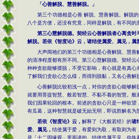
「心善解脱、慧善解脱。」
第三个功德相是心善
解脱、慧善解脱。解脱的
八个是方便，还没有究竟，同样是解脱，有不同的
第三心慧解脱德。契经云心善解脱者心离贪时
解脱。若依《智度论》云，诸结使属爱、属见，属
大声闻祂们的第三个功德相是心善解脱、慧善
的清净程度都有所不同。第三心慧解脱德。契经云
种种贪欲能够摆脱，不受它影响，有心就是有真心
了解我们贪欲心怎么様，而得到脱黏，又名心善解
心善解脱比较初浅一点，对你的贪欲心能够解
就要用菩提智慧、般若智慧、不黏不着的智慧。般
我们因果轮回的根本。前述的贪欲心只是一种欲望
有瓜葛，这种智慧就是破无始无明，即说胜解名为
若依《智度论》云，
解释了《大般若经》的
诸
爱、属见，
结使属于爱，有爱则为取，有取则为有
是「十二因缘观」里面讲的。结使也属于见，你执