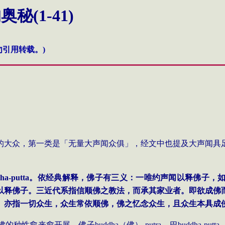
(1-41)
引用转载。)
的大众，第一类是「无量大声闻众俱」，经文中也提及大声闻具
ha-putta
。依经典解释，佛子有三义：一唯约声闻以释佛子，
以释佛子。三近代系指信顺佛之教法，而承其家业者。即欲成佛
。亦指一切众生，众生常依顺佛，佛之忆念众生，且众生本具成
佛的种性愈来愈开展。佛子
buddha
（佛）
-putra
，巴
buddha-putta