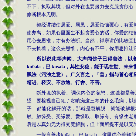
不下，执取其境，但对外在也要努力去克服贪欲心
修断根本无明。
契经讲结使属爱、属见，属爱烦恼覆心，有爱
使亦离，如果心里面生不起贪爱心的话，你爱的结
用心去思惟，才有办法断。当然，禅宗讲的比较直
不去执着，这么去思惟，内心有不平，你用思惟让
所以说此等声闻、大声闻佛子已得善法，以
ku0ala
，巴
kusala
，其性安稳，能于现在世、未来
黑法（污浊之意）。广义言之，「善」指与善心相
精进、轻安、不放逸、行舍、不害。
断外境的执着、调伏内心的妄想，这些都是善
望，要检视自己犯了贪瞋痴这三毒的什么毛病，以
子，都能化解开的话，那就是慧解脱，就能破解根
触、触缘受、受缘爱、爱缘取、取缘有、有缘生老
后是以真如无为得究竟解脱，但上面所提不是以无
一般言善者
ku0ala
，巴
kusala
，这里讲心善解