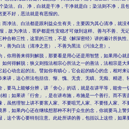
个染法。白、净，白就是干净，干净就是白；染法则不净，且
然更不好，恶法就是有恶报的。
；而净法、白法都是跟利益众生有关，主要因为其心清净，就没
报，故为净法，菩萨都是性安稳才可做到这样。善与不善、无
三种合称三性，这里的三性，不是《解深密经》讲的遍计所执性
中，善为白法（清净之意），不善为黑法（污浊之意）。
为，你用善来得到解脱，那要看是用心还是用智慧，如果用心就
、如何得解脱；狭义则指法相宗心所法之一的善法，法相宗是大
它起心动念起的法。譬如你有瞋心，它会起的瞋心的念，相对来
步来讲，这心所法包括信、惭、愧、无贪、无瞋、无痴、精进、
舍，要马上能够分辨，讲「舍心」的话，就是在讲平等，能舍一
别相；如果讲「行舍」，是在讲布施，布施是一个善行。而不害
缘，虽然理智上讲不要害人家、不要咀咒人家、不要怪人家、不
境界，如果内心还在继续想那种不利于众生的念，你就要马上警
报，这个害心要特别注意。此处所讲的善，包括以上这些，如果