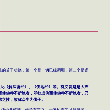
足的若干功德，第一个是一切已经调顺，第二个是皆
如此《解深密经》、《佛地经》等。有义皆是趣大声
而使佛种不断绝者，即欲成佛而使佛种不断绝者，乃
佛之性，故称众生为佛子。
，依经典解释，佛子有三义。一唯约声闻以释佛子，