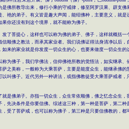
为是佛所教导出来，修行小乘的守戒律，修至阿罗汉果、辟支佛
徒、衪的弟子。有义皆是趣大声闻，能绍佛种，主要意义，就是
如果你还没有到这个境界，就不能称为佛子。
、发了菩提心，这样也可以称为佛的弟子、佛子，这样就概括一
指信顺佛之教法，而承其家业者。我们说佛证得法身清净以后，
，如来的家业就是你发度一切众生的心，也要来做度一切众生的
以称为佛子，我们学佛法，信仰佛衪所教的觉悟法，如实继承、
菩萨之美称，一般称为大乘菩萨，主要是能度众生，能继承佛的
可以叫佛子。近代另外一种讲法，或指佛教徒受大乘菩萨戒者，
了就是佛弟子。亦指一切众生，众生常依顺佛，佛之忆念众生，
子，先决条件是你要信佛。综述这三种，第一种是菩萨，第二种
生，受了菩萨戒，也可以称为佛子，第三种是只要信佛教的，都