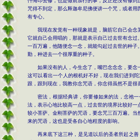
忏悔印去修，也是做前加行的事，反正还没有修到
咒得不到定，那么释迦牟尼佛便讲一个咒，或者用
有专心。
我现在发觉有一种现象就是，脑筋它自己会念
它就自己会用唱的，那就是表示自己过去世有念过
一百万遍，他随便念一念，就能勾起过去世的种子
勤，种进去一个很厚重的种子。
如果没有的人，今生念了，嘴巴念念念，要念
这可以看出一个人的根机好不好，现在我们进到陀
跟，跟到现在，我教你念咒语，你念得虽然不是很
密法，根据经典讲，你要修如来的法，念祂一
法，表示心地比较高一点，过去世的境界比较好一
较小菩萨、金刚菩萨的咒语，要念咒三百万遍。当
来的咒语，这也是受各自心地程度的影响。
再来底下这三种，是见道以后的圣者所起之善