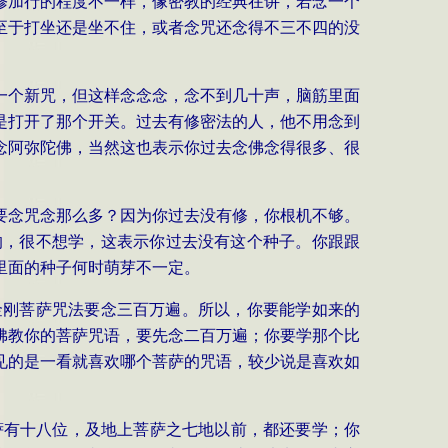
修加行的程度不一样，像密教的经典在讲，若念一个
至于打坐还是坐不住，或者念咒还念得不三不四的没
一个新咒，但这样念念念，念不到几十声，脑筋里面
是打开了那个开关。过去有修密法的人，他不用念到
念阿弥陀佛，当然这也表示你过去念佛念得很多、很
要念咒念那么多？因为你过去没有修，你根机不够。
的，很不想学，这表示你过去没有这个种子。你跟跟
里面的种子何时萌芽不一定。
金刚菩萨咒法要念三百万遍。所以，你要能学如来的
佛教你的菩萨咒语，要先念二百万遍；你要学那个比
见的是一看就喜欢哪个菩萨的咒语，较少说是喜欢如
萨有十八位，及地上菩萨之七地以前，都还要学；你