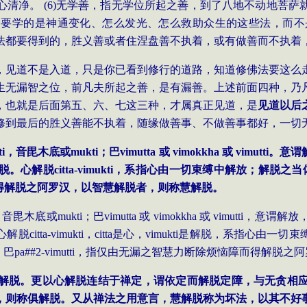
心清净。
(6)
无学善，指无学位所起之善，到了八地不动地菩萨
，要学的是神通变化、怎么发光、怎么救助众生的这些法，而不
法都要得到的，胜义善或者住涅盘善不执着，或有做善而不执着
，见道不是入道，只是你已看到修行的道路，知道修佛法要这么
生无漏智之位，前凡夫所起之善，是有漏善。上述前面四种，乃
，也就是后面第五、六、七这三种，才属真正见道，是
见道以后
修到最后的胜义善能不执着，随缘做善事、不做善事都好，一切
i
，音毘木底或
mukti
；巴
vimutta
或
vimokkha
或
vimutti
。意谓
脱。心解脱
citta-vimukti
，系指心由一切束缚中解放；解脱之当
得解脱之阿罗汉，以智慧解脱者，则称慧解脱。
，音毘木底或
mukti
；巴
vimutta
或
vimokkha
或
vimutti
，意谓解放
心解脱
citta-vimukti
，
citta
是心，
vimukti
是解脱，系指心由一切束
，巴
pa##2-vimutti
，指仅由无漏之智慧力断除烦恼障而得解脱之阿
解脱。更以心解脱连结于禅定，谓依定而解脱定障，与无贪相
，则称俱解脱。又从禅法之用意言，慧解脱称为坏法，以其不好