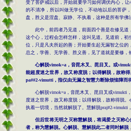
受了菩萨戒以后，开始就要学习如何调伏内心，让
的不清净，所以叫做无学位，不动地以后的菩萨
盘，胜义是涅盘、寂静、不执着，这种是所有学佛
此中，前四者乃见道，前面四个善是在修见道
这个心，过程会怎样怎样，这叫见道。见道前，初
位，只是凡夫所起的善；开始要生起无漏智之位的
总之，学善、无学善、胜义善，见了道就是要修，
心
解脱
vimok=a
，音毘木叉、毘目叉。或
vimukt
能超度迷之世界，故又称度脱；以得解脱，故称得
pa
##2-vimutti
，指仅由无漏之智慧力断除烦恼障而
心解脱
vimok=a
，音毘木叉、毘目叉或
vimukti
度迷之世界，故又称度脱；以得解脱，故称得脱。
执着一切境，当然就解脱了。慧解脱
praj#2-vimukti
但后世将无明之灭称慧解脱，将渴爱之灭称心
者，称为慧解脱。心解脱、慧解脱此二者同时解脱