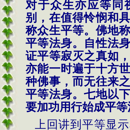
对于众生亦应等同
别，在值得怜悯和
称众生平等。佛地
平等法身。自性法
证平等寂灭之真如
亦能一时遍于十方
种佛事，而无往来
平等法身。七地以
要加功用行始成平等
上回讲到平等显示