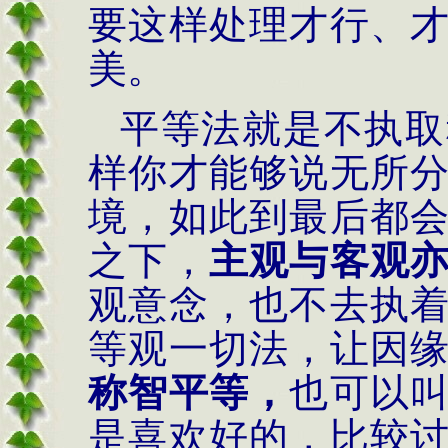
要这样处理才行、
美。
平等法就是不执取
样你才能够说无所
境，如此到最后都
之下，
主观与客观
观意念，也不去执
等观一切法，让因
称智平等，
也可以
是喜欢好的，比较