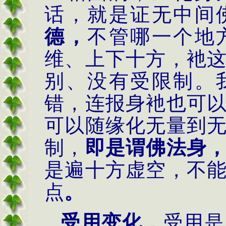
话，就是证无中间
德，
不管哪一个地
维、上下十方，衪
别、没有受限制。
错，连报身衪也可
可以随缘化无量到
制，
即是谓佛法身
是遍十方虚空，不
点
。
受用变化，
受用是