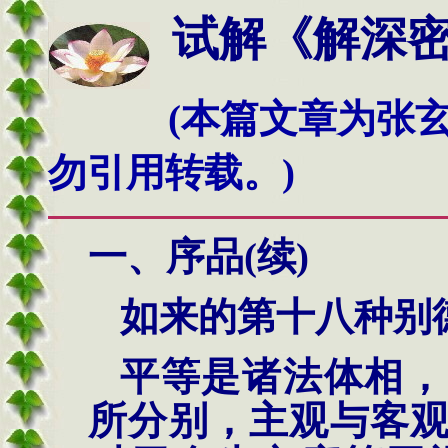
试解《解深密经
(本篇文章为张
勿引用转载。)
一、序品
(
续
)
如来的第十八种别
平等是诸法体相，
所分别，主观与客