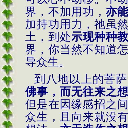
界，不加用功，
亦
加持功用力，祂虽
土，到处
示现种种
界，你当然不知道
导众生。
到八地以上的菩萨
佛事，而无往来之
但是在因缘感招之
众生，且向来就没