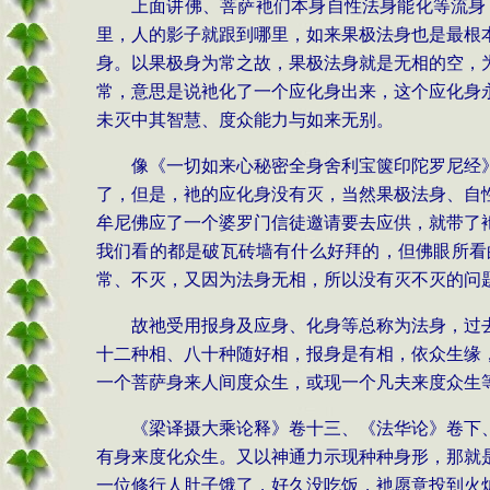
上面讲佛、菩萨衪们本身自性法身能化等流身
里，人的影子就跟到哪里，如来果极法身也是最根
身。以果极身为常之故，果极法身就是无相的空，
常，意思是说衪化了一个应化身出来，这个应化身
未灭中其智慧、度众能力与如来无别。
像《一切如来心秘密全身舍利宝箧印陀罗尼经
了，但是，衪的应化身没有灭，当然果极法身、自
牟尼佛应了一个婆罗门信徒邀请要去应供，就带了
我们看的都是破瓦砖墙有什么好拜的，但佛眼所看
常、不灭，又因为法身无相，所以没有灭不灭的问
故祂受用报身及应身、化身等总称为法身，过
十二种相、八十种随好相，报身是有相，依众生缘
一个菩萨身来人间度众生，或现一个凡夫来度众生
《梁译摄大乘论释》卷十三、《法华论》卷下
有身来度化众生。又以神通力示现种种身形，那就
一位修行人肚子饿了，好久没吃饭，衪愿意投到火