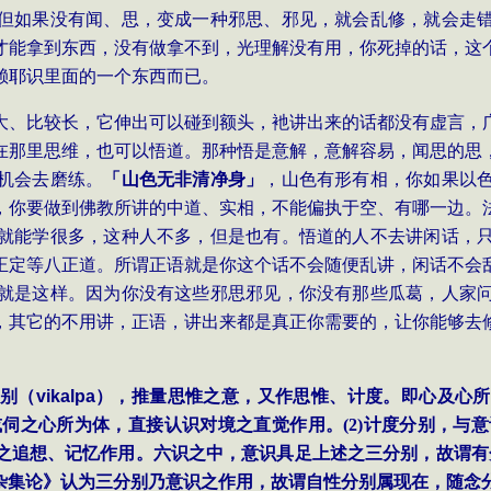
但如果没有闻、思，变成一种邪思、邪见，就会乱修，就会走
才能拿到东西，没有做拿不到，光理解没有用，你死掉的话，这
赖耶识里面的一个东西而已。
大、比较长，它伸出可以碰到额头，衪讲出来的话都没有虚言，
在那里思维，也可以悟道。那种悟是意解，意解容易，闻思的思
机会去磨练。
「山色无非清净身」
，山色有形有相，你如果以
，你要做到佛教所讲的中道、实相，不能偏执于空、有哪一边。
就能学很多，这种人不多，但是也有。悟道的人不去讲闲话，
正定等八正道。所谓正语就是你这个话不会随便乱讲，闲话不会
就是这样。因为你没有这些邪思邪见，你没有那些瓜葛，人家
，其它的不用讲，正语，讲出来都是真正你需要的，让你能够去
别（
vikalpa
），推量思惟之意，又作思惟、计度。即心及心所
或伺之心所为体，直接认识对境之直觉作用。
(2)
计度分别，与意
之追想、记忆作用。六识之中，意识具足上述之三分别，故谓有
杂集论》认为三分别乃意识之作用，故谓自性分别属现在，随念