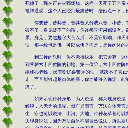
死掉了，现在正在火葬场烧。这样一天死了五个亲
衪神通观，这个人已经到最痛苦时，给她点一下，
你要苦，苦其苦，苦其苦又分成八苦，小苦、
破不了，身见破不了的话，你连须陀洹果都没有。
果。身见，要超越它大苦以后，不受它影响。昨天
话，那神经也是佛，可以成佛？不是，是你肉体的
到三禅的乐时，你不觉得快乐，把它舍弃，这
到菩萨六十四位阶的初地、第一位阶，六十四位阶
续修心养性，没有断忧喜苦乐的话，就跨不了真正
走，而且能够超越肉体的痛，你才能够入禅定，能
痛了。
如来示现种种身形，为人说法，称为现身说法
解脱，入无为的境界。就广义而言，万法自体无言
生，它也可以说法，山河、大地、种种花草都可以
边现身说法，因为万法自体不能自己说法，所以要