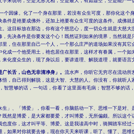
文字来说明，空是无形无相，空是最大，有如虚空，空是能产一
一个因缘。化了一个身在那里，若没有众生可度，那你化这个
决条件是衪要成佛外，还加上衪要有众生可度的这条件。成佛就
生。这目标放在那边，你有这个慈悲心，度一切众生就是大慈大
修，先决条件是你要发这个心！既然证到如来的境界，当然就是
那里，住在那里自己一个人，一个那么庄严的道场如果没有其它
中化成一个他受用土，衪也居住在那里，这样才有眷属，一个如
，来化度众生的，现了身以后，要讲道理、解脱道理，就要语言
是广长舌，山色无非清净身」。
流水声，你听它无穷尽在流动所
体悟，自己得到解脱，这是大智、大慧的人。你没有，你就听人
，智慧够的话，一句话，你看了这里面有毛病；智慧不够的话
永生」、「博爱」，你看一看，你脑筋动一下、思维一下是对、
？既然是博爱，是大家都要爱，才叫博爱，无所偏颇。所以这个
我也度你，这才叫平等、博爱。这是我读高中时，骑脚踏车经过
维，如果对你就要去修，现在你天天来听课，听了、懂了、思维