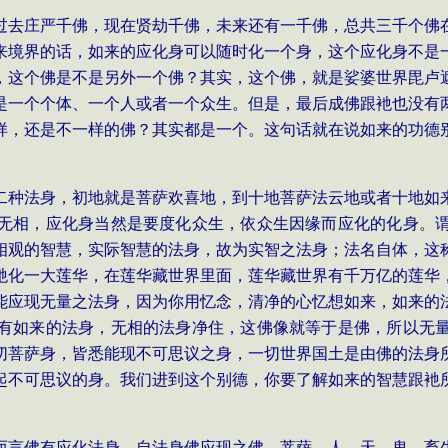
过去庄严千佛，现在贤劫千佛，未来还有一千佛，总共三千个佛
来境界的话，如来的应化身可以随时化一个身，这个应化身不是
，这个佛是不是另外一个佛？其实，这个佛，就是娑婆世界毘卢
是一个个体、一个人或者一个众生。但是，最后成佛跟衪也没有
样，还是不一样的佛？其实都是一个。这句话就在说如来的功德
。
二种法身，初地就是菩萨欢喜地，到十地菩萨法云地或者十地如
无相，应化身当然是要度化众生，依众生因缘而应化的化身。
相观的智慧，实际智慧的法身，故为实智之法身；法名自体，这
衪化一大莲华，在莲华藏世界里面，莲华藏世界有千万亿的莲华
能应现无量之法身，因为你用忆念，清净的心忆想如来，如来的
有如来的法身，无相的法身净住，这佛像就等于是佛，所以无
切菩萨身，皆悉能现不可思议之身，一切世界国土是由佛的法身
起不可思议的身。我们进到这个别德，你要了解如来的智慧跟衪
而言佛有应化法身，自法身佛应现之佛、菩萨、人、天、鬼、畜