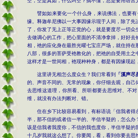
空，空是真如，什么叫空？搞不懂，总是要用语言
譬如如来要化一个什么身，来说佛法，也要有
缘。释迦牟尼佛以一大事因缘示现于人间，除了先
了，你发了无上正等正觉的心，就是要度尽一切众
去做调心的工作，把心里面的不清净拿掉，好好去
相，衪的应化身在最胜光曜七宝庄严场，就住持在
八部，很多的菩萨受衪教化的，把衪的自受用土之
这样才是一世间相，衪现种种身，都是有因缘现起
这里讲无相怎么度众生？我们常看到
「溪声尽
的、声音不同的、无常的现象，你仔细去观，自己
去思维这道理，你所看、所听都要去思维对、不对
维，就没有办法判断对、错。
住在乡下比较容易看到，有标语说「信我者得
半，那不信的或者信一半的、半信半疑的，怎么办
该是信我者我度你，不信的我也度你，半信半疑的
十几岁我就这么想了。你要闻，看，看到你要去思