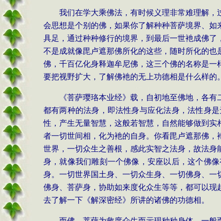
我们在学大乘佛法，有时候义理非常难理解，
会思想是个别的佛，如果你了解种种菩萨境界、如
具足，通过种种修行的境界，到最后一世衪成佛了
不是成就像毘卢遮那佛所化的这些，随时所化的也
佛，千百亿化身释迦牟尼佛，这三个佛的名称是一
要把视野扩大，了解佛衪的无上功德相是什么样的
《菩萨璎珞本业经》载，自初地至佛地，各有
都有两种的法身，即法性身与应化法身，法性身是
性，产生无量智慧，这般若智慧，自然能够做到实
者一切世间相，化为衪的自身。你看毘卢遮那佛，
世界，一切众生之善根，感此实智之法身，故法身
身，就像我们雕刻一个佛像，安座以后，这个佛像
身。一切世界国土身、一切众生身、一切佛身、一
佛身、菩萨身，协助如来度化众生等等，都可以现
去了解一下《解深密经》所讲的诸佛的功德相。
而佛、菩萨为救度众生而示现种种身体，一般