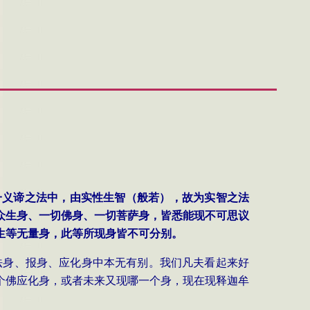
一义谛之法中，由实性生智（般若），故为实智之法
众生身、一切佛身、一切菩萨身，皆悉能现不可思议
生等无量身，此等所现身皆不可分别。
法身、报身、应化身中本无有别。我们凡夫看起来好
个佛应化身，或者未来又现哪一个身，现在现释迦牟