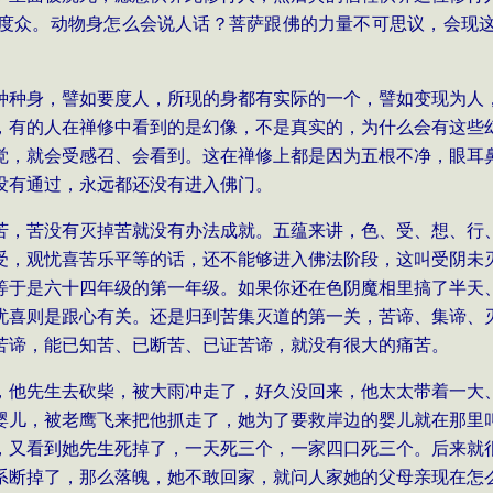
度众。动物身怎么会说人话？菩萨跟佛的力量不可思议，会现
种种身，譬如要度人，所现的身都有实际的一个，譬如变现为人
，有的人在禅修中看到的是幻像，不是真实的，为什么会有这些
觉，就会受感召、会看到。这在禅修上都是因为五根不净，眼耳
没有通过，永远都还没有进入佛门。
苦，苦没有灭掉苦就没有办法成就。五蕴来讲，色、受、想、行
受，观忧喜苦乐平等的话，还不能够进入佛法阶段，这叫受阴未
等于是六十四年级的第一年级。如果你还在色阴魔相里搞了半天
忧喜则是跟心有关。还是归到苦集灭道的第一关，苦谛、集谛、
苦谛，能已知苦、已断苦、已证苦谛，就没有很大的痛苦。
，他先生去砍柴，被大雨冲走了，好久没回来，他太太带着一大
婴儿，被老鹰飞来把他抓走了，她为了要救岸边的婴儿就在那里
，又看到她先生死掉了，一天死三个，一家四口死三个。后来就
系断掉了，那么落魄，她不敢回家，就问人家她的父母亲现在怎