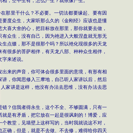
切相，空中生有，怎么产生？就依缘产生。
身在那里干什么？不必要。一切法都要缘起、要有因
是要度众生，大家听那么久的《金刚经》应该也是懂
悲大喜大舍的心，把目标放在那里，那你就要去做，
只有众生，没有自己，因为衪进入大般涅盘就无形无
众生点缀，那不是很那个吗？所以衪化现很多的天龙
来有很多的菩萨相伴，有天龙八部、种种众生相伴，
文字来述说。
发出来的声音，你可体会很多里面的意境，有形有相
家讲，你闻思修入三摩地，自己听人家讲以后，然后
，人家讲是这样，他没有办法去思维，没有办法去思
是错？信我者得永生，这个不全、不够圆满，只有一
话就是有矛盾，把它放在一起是很讽刺的！博爱，应
一个教堂，见墙壁上这样写的，当时我就说这不对，
也正确，但是，就是不去做、不去修，难得给你四天