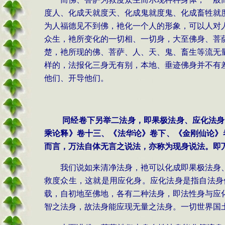
度人、化成天就度天、化成鬼就度鬼、化成畜牲就
为人福德见不到佛，衪化一个人的形象，可以人对
众生，衪所变化的一切相、一切身，大至佛身、菩
楚，衪所现的佛、菩萨、人、天、鬼、畜生等流无
样的，法报化三身无有别，本地、垂迹佛身并不有
他们、开导他们。
同经卷下另举二法身，即果极法身、应化法身
乘论释》卷十三、《法华论》卷下、《金刚仙论》
而言，万法自体无言之说法，亦称为现身说法。即
我们说如来清净法身，衪可以化成即果极法身
救度众生，这就是用应化身。应化法身是指自法身
载，自初地至佛地，各有二种法身，即法性身与应
智之法身，故法身能应现无量之法身。一切世界国