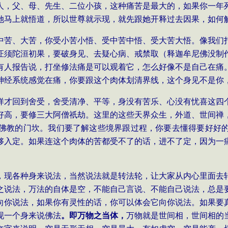
人，父、母、先生、二位小孩，这种痛苦是最大的，如果你一年
她马上就悟道，所以世尊就示现，就先跟她开释过去因果，如何
中苦、大苦，你受小苦小悟、受中苦中悟、受大苦大悟。像我们
证须陀洹初果，要破身见、去疑心病、戒禁取（释迦牟尼佛没制
有人报告说，打坐修法痛是可以观着它，怎么好像不是自己在痛
神经系统感觉在痛，你要跟这个肉体划清界线，这个身见不是你
样才回到舍受，舍受清净、平等，身没有苦乐、心没有忧喜这四
好高，要修三大阿僧祇劫。这里的这些天界众生，外道、世间禅
佛教的门坎。我们要了解这些境界跟过程，你要去懂得要好好
够入定。如果连这个肉体的苦都受不了的话，进不了定，因为一
，现各种身来说法，当然说法就是转法轮，让大家从内心里面去
之说法，万法的自体是空，不能自己言说、不能自己说法，总是
向你说法，如果你有灵性的话，你可以体会它向你说法。如果要
现一个身来说佛法
。即万物之当体，
万物就是世间相，世间相的