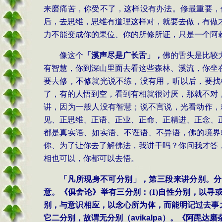
来磨痛苦，你受不了，这样没有办法。修最重要，
后，去思维，思维有道理这样对，就要去做，有做
力不能变成你的果位、你的所修所证，只是一个阿
像这个
「溪声尽是广长舌」，
佛的舌头是比较
有智慧，你到深山里面去看这些森林、溪流，你坐
要去修，不修就光说不练，没有用，听以后，要找
了，有的人悟到空，看到有相就很讨厌，那就不对
讲，因为一般人没有智慧；说不言说，光看动作，
见、正思维、正语、正业、正命、正精进、正念、
都是真实语、如实语、不诳语、不异语，佛的境界
你、为了让你去了解佛法，我讲干吗？你问我才答
相也可以，你都可以去悟。
「凡所现身不可分别」，第三段来讲分别。分
意。《俱舍论》举有三分别：
(1)
自性分别，以寻
别，与意识相应，以念心所为体，而能明记过去事
它二分别，故谓无分别（
avikalpa
）。《阿毘达磨