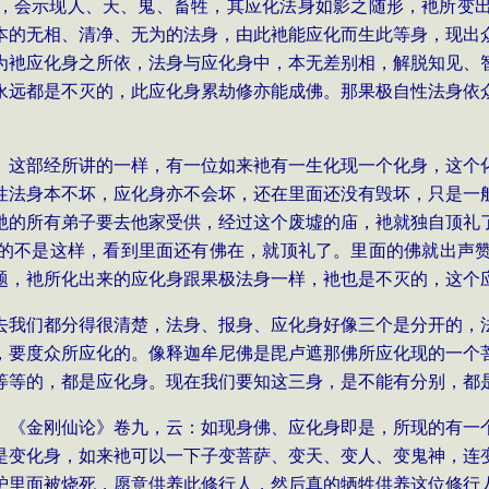
，会示现人、天、鬼、畜牲，其应化法身如影之随形，衪所变
本的无相、清净、无为的法身，由此衪能应化而生此等身，现出
为衪应化身之所依，法身与应化身中，本无差别相，解脱知见、
永远都是不灭的，此应化身累劫修亦能成佛。那果极自性法身依
》这部经所讲的一样，有一位如来衪有一生化现一个化身，这个
性法身本不坏，应化身亦不会坏，还在里面还没有毁坏，只是一
衪的所有弟子要去他家受供，经过这个废墟的庙，衪就独自顶礼
的不是这样，看到里面还有佛在，就顶礼了。里面的佛就出声
题，衪所化出来的应化身跟果极法身一样，衪也是不灭的，这个
去我们都分得很清楚，法身、报身、应化身好像三个是分开的，
，要度众所应化的。像释迦牟尼佛是毘卢遮那佛所应化现的一个
等等的，都是应化身。现在我们要知这三身，是不能有分别，都
、《金刚仙论》卷九，云：如现身佛、应化身即是，所现的有一
是变化身，如来衪可以一下子变菩萨、变天、变人、变鬼神，连
炉里面被烧死，愿意供养此修行人，然后真的牺牲供养这位修行