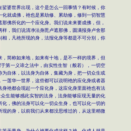
在娑婆世界出现，这个是怎么一回事情？有时候，你
一化就成佛，衪也是累劫修、累劫修，修到一切智慧
遮那佛所化的一个应化身。我们说未来要成佛，但，
两样，我们说清净法身毘卢遮那佛，圆满报身卢舍那
别相，凡衪所现的身，法报化身等都是不可分别，你
来，简称如来地，如来有十地，是不一样的境界，但
谓于第一义谛之法中，由实性生智（般若），一切空
称为自体，以法身为自体，集藏为身，把一切众生或
，一莲华一世界，这些都可以说明衪的应化身或者器
法身衪都会现起一个应化身，这应化身里面衪也有法
量众生能够感此实智的法身，法身能够应现无量的化
所化，佛的法身可以化一切众生身，也可以化一切的
所现的身，以前我们从来都没思维过的，从这里稍微
生等无量身。为什么衪要化成这样？衪，化成人就是