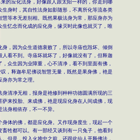
出来的应化法身，好像跟人跟太阳一样的，你走到哪
众生身时，其自性法身如影随形，不离所化等流各类
智慧等本无差别相。既然果极法身为常，那应身亦为
众生忆念而化成的应化身，缘灭时此像也就灭了，唯
化身，因为众生道德衰败了，所以寺庙也毁坏、倾倒
般人看不到。寺庙坏就坏了，好像就没有了，但释迦
了，众生因为业障重，心不清净，看不到里面有佛，
赞叹，释迦牟尼佛说智慧无量，既然是果身佛，衪是
应身亦为常之理。
法身清净无相，报身是衪修到种种功德圆满所现的三
菩萨来投胎、来成佛，衪是现应化身在人间成佛，现
是法身相依存，不一不异。
个身体的佛，都是应化身。又作现身度生，现起一个
变畜牲都可以。有一部经又谈到有一只兔子，他看到
人。但是，投入火堆中之前，还跟此仙人开释佛法，