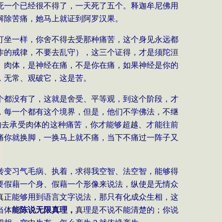
死一个已经很不得了，一天死了五个。释迦牟尼佛用
解除苦痛，她马上就证到阿罗汉果。
打坐一样，你舍不得去受那种痛苦，这个身见永远都
作的戒律，不要去乱守），这三个证得，才是须陀洹
。肉体，是神经在痛，不是你在痛，如果神经是你的
，无常、观破它，这是苦。
个都没有了，这就是舍受、平等观，到这个阶段，才
，每一个都有这个境界，但是，他们不学佛法，不继
的去承受肉体的这种痛苦，你才能够超越、才能往前
痛你就换脚，一换马上就不痛，当下不痛过一阵子又
转变习气毛病、执着，求得我空智、法空智，能够得
要假藉一个身、假藉一个形像来说法，纵使是无情众
真正能够用到语言文字说法，那只有化成众生相，这
当体
能陈说无限真理，
真理是不说不能清楚的；你说