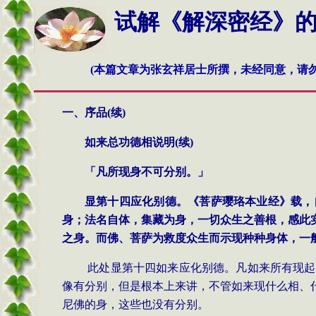
试解《解深密经》的奥秘
(本篇文章为张玄祥居士所撰，未经同意，请勿
一、序品
(
续
)
如来总功德相说明
(
续
)
「凡所现身不可分别。」
显第十四应化别德。《菩萨璎珞本业经》载，
身；法名自体，集藏为身，一切众生之善根，感此
之身。而佛、菩萨为救度众生而示现种种身体，一
此处显第十四如来应化别德。凡如来所有现起
像有分别，但是根本上来讲，不管如来现什么相、
尼佛的身，这些也没有分别。