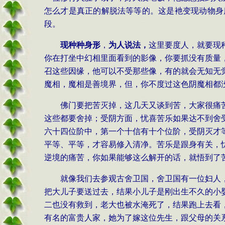
怎么才是真正的解脱法等等的。这是衪变现动物身
段。
现种种身形
，
为人说法，
这里要度人，就要现
你在打坐中幻相里面看到的影像，你要抓没有质量
召这些因缘，他可以不受那些像，有的就会无知无
魔相，魔相是善境界，但，你不度过这色阴魔相都
佛门要把苦灭掉，这几天又谈到苦，大家很痛
这些都要舍掉；受阴方面，忧喜苦乐如果达不到舍
六十四位阶中，第一个十信有十个位阶，受阴灭才
平等、平等，才容易修入清净。苦乐是跟身有关，
逆境的痛苦，你如果能够这么解开的话，就悟到了
就像我们去参观古舍卫国，舍卫国有一位妇人
把大儿子要送过去，结果小儿子是刚出生不久的小
二也没有救到，老大也被水淹死了，结果跑上去看
有名的富贵人家，她为了嫁这位先生，跟父母的关