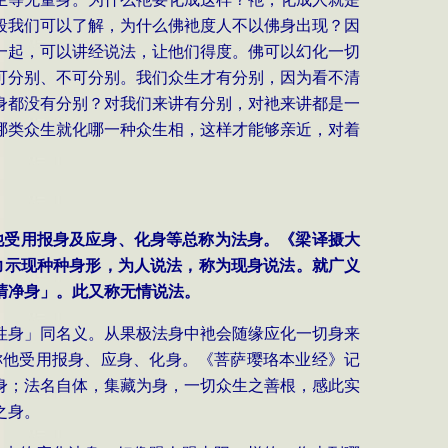
段我们可以了解，为什么佛衪度人不以佛身出现？因
一起，可以讲经说法，让他们得度。佛可以幻化一切
可分别、不可分别。我们众生才有分别，因为看不清
身都没有分别？对我们来讲有分别，对衪来讲都是一
哪类众生就化哪一种众生相，这样才能够亲近，对着
他受用报身及应身、化身等总称为法身。《梁译摄大
力示现种种身形，为人说法，称为现身说法。就广义
清净身」。此又称无情说法。
性身」同名义。从果极法身中衪会随缘应化一切身来
称他受用报身、应身、化身。《菩萨璎珞本业经》记
身；法名自体，集藏为身，一切众生之善根，感此实
之身。