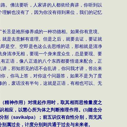
错路。佛法要听，人家讲的人都依经典讲，你听到以
个理解也没有了，因为你没有得到果位，我们的记忆
广长舌是祂所修养成的一种功德相。如果你有意境、
，就是去意解有道理。但是之后，就要去证，要证就
色即是空、空即是色这么去思维的话，那相就是清净
法身清净无相，要现一个身来度众生，总是要现、要
只有正语，像八正道的八个东西都要悟道来配合，正
乱讲，邪知邪见的话不会乱讲，你问我才讲，答出来
问你，你马上答，对你这个问题答，如果不是为了度
修的，废话没有半句，这就是正语，有相也可以、无
（精神作用）对境起作用时，取其相而思惟量度之
识相应，以慧心所为体之判断推理作用。
(3)
随念分
分别（
savikalpa
）；前五识仅有自性分别，而无其
分别属过去，计度分别则共通于过去与未来者。