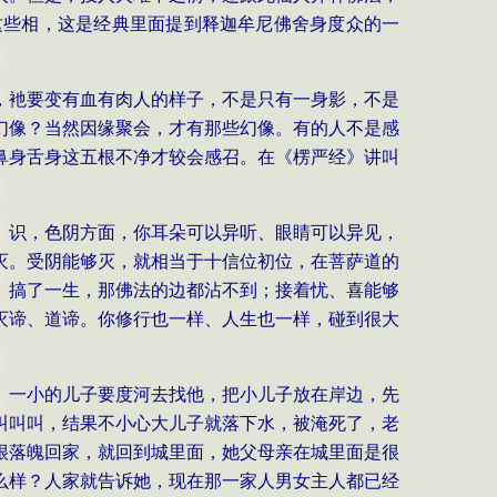
这些相，这是经典里面提到释迦牟尼佛舍身度众的一
，衪要变有血有肉人的样子，不是只有一身影，不是
幻像？当然因缘聚会，才有那些幻像。有的人不是感
鼻身舌身这五根不净才较会感召。在《楞严经》讲叫
、识，色阴方面，你耳朵可以异听、眼睛可以异见，
灭。受阴能够灭，就相当于十信位初位，在菩萨道的
、搞了一生，那佛法的边都沾不到；接着忧、喜能够
灭谛、道谛。你修行也一样、人生也一样，碰到很大
、一小的儿子要度河去找他，把小儿子放在岸边，先
叫叫叫，结果不小心大儿子就落下水，被淹死了，老
很落魄回家，就回到城里面，她父母亲在城里面是很
么样？人家就告诉她，现在那一家人男女主人都已经