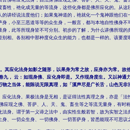
度畜牲，衪化成无量的等流身，这些化身都是佛所应化的。从这
人的讲经说法度他们；如果鬼神道的，衪就化一个鬼神跟他们在
萨身，小至三恶道等等的众生身，一般言，都与本地自性佛身不
量身，此等所现身皆不可分别。初步的了解，为什么讲佛所现的
差别相。各别相中那种度化众生的能力，也都是一样的。该要度
。其应化法身如影之随形，以果身为常之故，应身亦为常。故
卷九， 云：如现身佛、应化身即是。又作现身度生。又以神通
万物之当体，能陈说无限真理，如「溪声尽是广长舌，山色无非
、应化法身。果极法身是无相，是证得法性真理之身，亦是「法
佛应现之佛、菩萨、人、天、鬼、畜生等之等流无量身，有时
化法身。谓于第一义谛之法中，由实性生般若智，故为实智之法
土身、一切众生身、一切佛身、一切菩萨身，皆悉能现不可思议