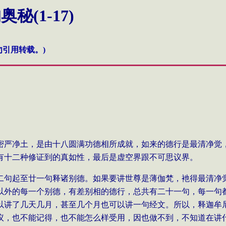
(1-17)
引用转载。)
密严净土，是由十八圆满功德相所成就，如来的德行是最清净觉
有十二种修证到的真如性，最后是虚空界跟不可思议界。
二句起至廿一句释诸别德。如果要讲世尊是薄伽梵，衪得最清净
以外的每一个别德，有差别相的德行，总共有二十一句，每一句
以讲了几天几月，甚至几个月也可以讲一句经文。所以，释迦牟
议，也不能记得，也不能怎么样受用，因也做不到，不知道在讲