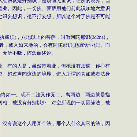
六意识就是分别识，是烦恼无量识；在佛的境界，当
善业。因此，一切佛、菩萨用祂们前此识加地六意识
七识妄想识，衪不打妄想，所以这个对于佛是不可能
爱执藏识)，八地以上的菩萨，叫做阿陀那识(
2d2na
)
，
者，或入如来地的，会有阿陀那识
(趋寂舍业识)。而
、无所不晓，随念而述说。
业。有的人是，虽然带着业，但祂没有烦恼，你心有
空。超过声闻这边的境界，进入所谓的真如或者法身
始终如一。现不二法又作无二、离两边。两边就是指
切相，衪没有分别以外，对空所现的一切因缘法，衪
，没有说这个人用某个法，那个人什么其它的法，因