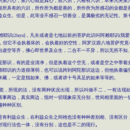
识第八心，第八心就是真心，前六识，六根有六识，本来凡夫第
根所具有的六识，所作所为都是善的，所作所为所感召的业都是
益众生。但是，此等业不感召一切善业，是属极劣的无记性。第
赖耶识
(
2laya
)
，凡夫或者是七地以前的菩萨此识叫阿赖耶识
(我
，但它不会执着坏的，会执着好的空性，阿罗汉跟八地菩萨究竟
与虚空等齐，佛心即世界及众生，二合不一不异，所以无所不知
陀那识，有的是业清净，但是执着这个空无，或者是空之中带着
赖耶识的力道很薄弱，也可以说跨到阿陀那识这边，但他执着偏
来藏，一定是指如来、佛，或者讲十号具足的如来等等的。
觉，所现的法，没有两种状况出现，所以叫做不二，一有法现
离事两边，真实两边，指对一切现象应无分别，世间相里面的一
越种种区别。
是有利益众生，在利益众生之间衪也没有种种差别相、没有区分
对现行法也一体，没有分别，这也是不二的现行
。