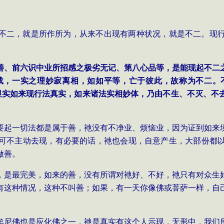
不二，就是所作所为，从来不出现有两种状况，就是不二。现
善、前六识中业所招感之极劣无记、第八心品等，是能现起不二
载，一实之理妙寂离相，如如平等，亡于彼此，故称为不二。
显实如来现行法真实，如来诸法实相妙体，乃由不生、不灭、不
要起一切法都是属于善，衪没有不净业、烦恼业，因为证到如来
可不主动去现，有必要的话，衪也会现，自意产生，大部份都
做善。
，是最完美，如来的善，没有所谓对衪好、不好，衪只有对众生
有这种情况，这种不叫善；如果，有一天你像佛或菩萨一样，自
牟尼佛也是应化佛之一，衪是真实有这个人示现，无形中，我们