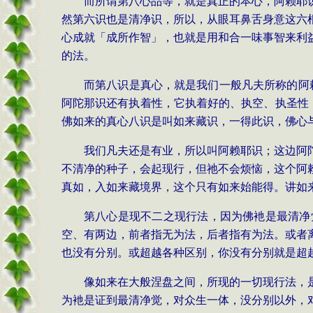
而所谓第八心品等，就是真正的本心，阿赖耶
然第六识也是清净识，所以，从眼耳鼻舌身意这六
心成就「成所作智」，也就是用和合一味事智来利
的法。
而第八识是真心，就是我们一般凡夫所称的阿
阿陀那识还有执着性，它执着好的、执空、执圣性
佛如来的真心八识是叫如来藏识，一得此识，佛心
我们凡夫还是有业，所以叫阿赖耶识；这边阿
不清净的种子，会起现行，但祂不会烦恼，这个阿
真如，入如来藏境界，这个只有如来始能得。讲如
第八心是现不二之现行法，因为佛衪是最清净
空、有两边，前者指无为法，后者指有为法。或者
也没有分别。或超越各种区别，你没有分别就是超
像如来在大般涅盘之间，所现的一切现行法，
为衪是证到最清净觉，对众生一体，没分别以外，