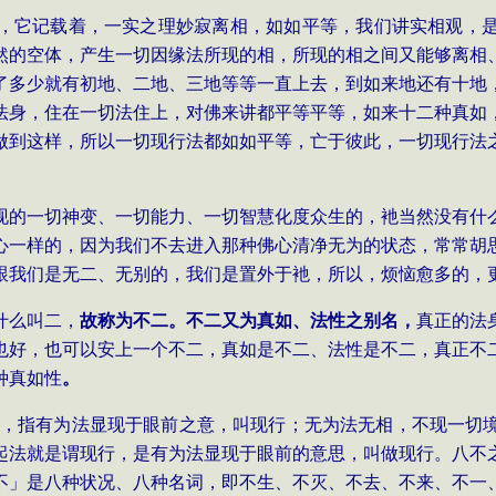
，它记载着，一实之理妙寂离相，如如平等，我们讲实相观，
然的空体，产生一切因缘法所现的相，所现的相之间又能够离相
了多少就有初地、二地、三地等等一直上去，到如来地还有十地
法身，住在一切法住上，对佛来讲都平等平等，如来十二种真如
做到这样，所以一切现行法都如如平等，亡于彼此，一切现行法
现的一切神变、一切能力、一切智慧化度众生的，衪当然没有什
心一样的，因为我们不去进入那种佛心清净无为的状态，常常胡
跟我们是无二、无别的，我们是置外于衪，所以，烦恼愈多的，
什么叫二，
故称为不二。不二又为真如、法性之别名，
真正的法
也好，也可以安上一个不二，真如是不二、法性是不二，真正不
种真如性
。
，
指有为法显现于眼前之意，叫现行；无为法无相，不现一切
起法就是谓现行，是有为法显现于眼前的意思，叫做现行。八不
不」是八种状况、八种名词，即不生、不灭、不去、不来、不一