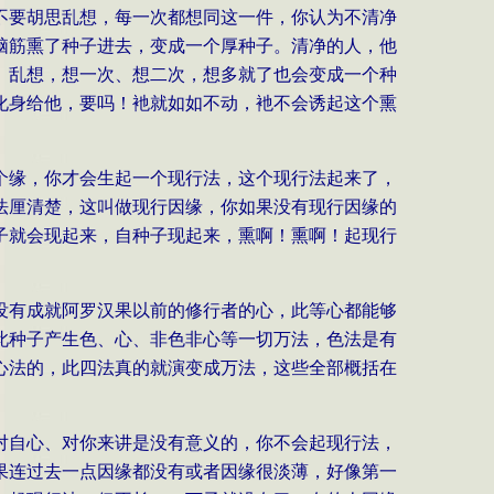
不要胡思乱想，每一次都想同这一件，你认为不清净
脑筋熏了种子进去，变成一个厚种子。清净的人，他
。乱想，想一次、想二次，想多就了也会变成一个种
化身给他，要吗！衪就如如不动，衪不会诱起这个熏
个缘，你才会生起一个现行法，这个现行法起来了，
法厘清楚，这叫做现行因缘，你如果没有现行因缘的
子就会现起来，自种子现起来，熏啊！熏啊！起现行
没有成就阿罗汉果以前的修行者的心，此等心都能够
此种子产生色、心、非色非心等一切万法，色法是有
心法的，此四法真的就演变成万法，这些全部概括在
对自心、对你来讲是没有意义的，你不会起现行法，
果连过去一点因缘都没有或者因缘很淡薄，好像第一