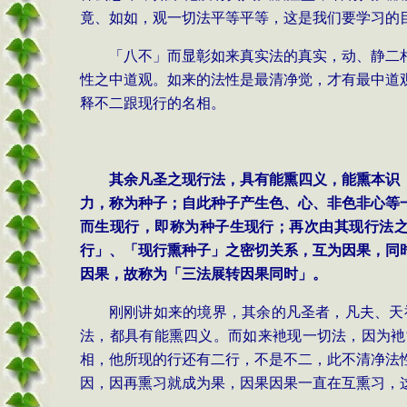
竟、如如，观一切法平等平等，这是我们要学习的
「八不」而显彰如来真实法的真实，动、静二
性之中道观。如来的法性是最清净觉，才有最中道
释不二跟现行的名相。
其余凡圣之现行法，具有能熏四义，能熏本识
力，称为种子；自此种子产生色、心、非色非心等
而生现行，即称为种子生现行；再次由其现行法
行」、「现行熏种子」之密切关系，互为因果，同
因果，故称为「三法展转因果同时」。
刚刚讲如来的境界，其余的凡圣者，凡夫、天
法，都具有能熏四义。而如来衪现一切法，因为衪
相，他所现的行还有二行，不是不二，此不清净法
因，因再熏习就成为果，因果因果一直在互熏习，