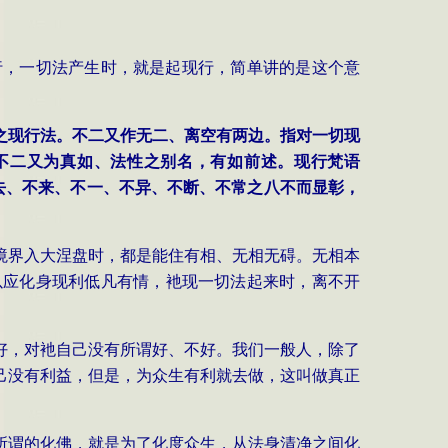
行，一切法产生时，就是起现行，简单讲的是这个意
之现行法。不二又作无二、离空有两边。指对一切现
不二又为真如、法性之别名，有如前述。现行梵语
去、不来、不一、不异、不断、不常之八不而显彰，
境界入大涅盘时，都是能住有相、无相无碍。无相本
以应化身现利低凡有情，衪现一切法起来时，离不开
好，对衪自己没有所谓好、不好。我们一般人，除了
己没有利益，但是，为众生有利就去做，这叫做真正
所谓的化佛，就是为了化度众生，从法身清净之间化