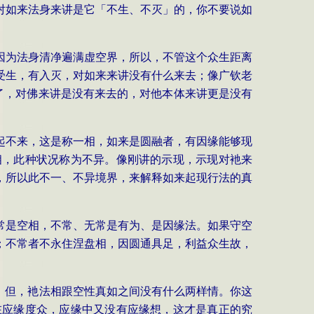
对如来法身来讲是它「不生、不灭」的，你不要说如
因为法身清净遍满虚空界，所以，不管这个众生距离
受生，有入灭，对如来来讲没有什么来去；像广钦老
了，对佛来讲是没有来去的，对他本体来讲更是没有
起不来，这是称一相，如来是圆融者，有因缘能够现
相，此种状况称为不异。像刚讲的示现，示现对衪来
，所以此不一、不异境界，来解释如来起现行法的真
常是空相，不常、无常是有为、是因缘法。如果守空
；不常者不永住涅盘相，因圆通具足，利益众生故，
，但，衪法相跟空性真如之间没有什么两样情。你这
在应缘度众，应缘中又没有应缘想，这才是真正的究