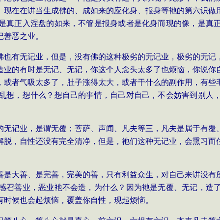
。现在在讲当生成佛的、成如来的应化身、报身等衪的第六识做
是真正入涅盘的如来，不管是报身或者是化身而现的像，是真
记善恶之业。
佛也有无记业，但是，没有佛的这种极劣的无记业，极劣的无记
造业的有时是无记、无记，你这个人念头太多了也烦恼，你说你
，或者气吸太多了，肚子涨得太大，或者干什么的副作用，有些
乱想，想什么？想自己的事情，自己对自己，不会妨害到别人
的无记业，是谓无覆；菩萨、声闻、凡夫等三，凡夫是属于有覆
解脱，自性还没有完全清净，但是，祂们这种无记业，会熏习而
善是大善、是完善，完美的善，只有利益众生，对自己来讲没有
感召善业，恶业衪不会造，为什么？因为衪是无覆、无记，造
有时候也会起烦恼，覆盖你自性，现起烦恼。