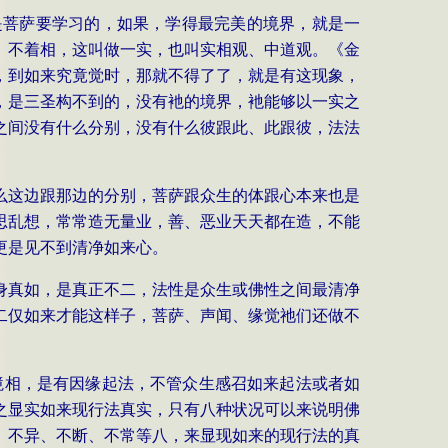
是菩萨要学习的，如果，学得最完美的境界，就是一
、不着相，这叫做一实，也叫实相观、中道观。《金
，到如来究竟觉时，那就不得了了，就是有这现象，
，是三圣构不到的，没有衪的境界，衪能够以一实之
之间没有什么分别，没有什么彼跟此、此跟彼，法法
么这边跟那边的分别，菩萨跟众生的体跟心本来也是
思乱想，常常造无量业，善、恶业天天都在造，不能
更是见不到清净如来心。
身真如，是真正不二，法性是众生或佛性之间最清净
二仅如来才能这样子，菩萨、声闻、缘觉祂们还做不
境相，是有因缘起法，不管众生感召如来起法或者如
之显实如来现行法真实，只有八种状况可以来说明佛
、不异、不断、不常等八，来显现如来的现行法的真