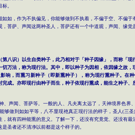
目标。
相如如，作为不执偏见，你能够做到不执着，不偏于空、不偏于
观，菩萨、声闻这两种圣人，菩萨还有一个中道观，声闻、缘觉
（第八识）以生自类种子，此乃相对于「种子因缘」，而称「现
一切万法，称为现行法。其中，即以种子为因相，依因缘之故，
之影响，而熏习新种子（即新熏种子），称为现行熏种子。在种
时完成。亦即现行由种子而生，种子依现行熏成，能生之种子、
神、声闻、菩萨等。一般的人、凡夫离太远了，天神境界色界
能够做到如如平等，八不显现衪真正现行法的样子，圣人
(三
性，就有四种能熏的意义。了解一下，还没有究竟觉、还没有最
这是圣者还不清净以前都是这个样子的。