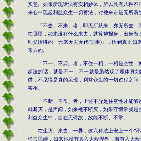
实意。如来所现诸法有实相妙体，所以具有八种不
来心中现起利益众生一切善法，对衪来讲是无所谓
「不去、不来」者，即无所从来，亦无所去，
在哪里，如来没有什么来去，就算衪报身，出身做
师父所讲的「无来无去无代志
(事)」，悟到真正
来去的。
「
不一、不异」者，不住一相，一相是空性，
起法的话，就是不一，不一就是虽然现了理体真如
讲，不见得是真的示现，利益众生的一切过程之间
实相。
「不断、不常」者，上述不异是住空性才能够
就断灭，是声闻，如来衪不断灭，如果守恒常就是
利益众生中，自在无碍故，故能不断、不常。
在生灭、来去、一异，这六种法上安上一个
”
样去思维，如来衪没有真入大般涅盘，若有入大般