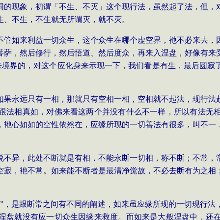
同的现象，初谓「不生、不灭」这个现行法，虽然起了法，但，
生、不生，不生就无所谓灭，就不灭。
不管如来利益一切众生，这个众生在哪个虚空界，衪不必来去，
菩萨，然后修行，然后悟道、然后度众，再来入涅盘，好像有来
如来境界的，对这个应化身来示现一下，我们看是有生，最后圆寂
如果永远只有一相，那就只有空相一相，空相就不起法，现行法
跟法相真如，对佛来看这两个并没有什么不一样，所以有法无
，衪心如如的空性依然在，应缘所现的一切善法有很多，叫不一
说不异，此处不断就是有相，不能永断一切相，称不断；不常，
空寂，衪不常。如来能不断者是最清净觉故，不必去断有为之相
不”，是跟断常之间有不同的阐述，如来虽应缘所现的一切现行法
涅盘就没有应一切众生因缘来救度。而如来是大般涅盘中，还