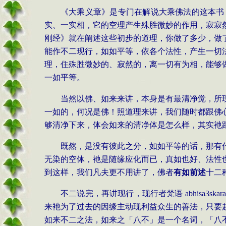
《大乘义章》是专门在解说大乘佛法的这本书
实、一实相，它的空理产生殊胜微妙的作用，寂寂
刚经》就在阐述这些初步的道理，你做了多少，做
能作不二现行，如如平等，依各个法性，产生一切
理，住殊胜微妙的、寂然的，离一切有为相，能够
一如平等。
当然以佛、如来来讲，本身是有最清净觉，所
一如的，何况是佛！照道理来讲，我们随时都跟佛
够清净下来，体会如来的清净体是怎么样，其实衪
既然，是没有彼此之分，如如平等的话，那有
无染的空体，衪是随缘应化而已，真如也好、法性
到这样，我们凡夫更不用讲了，佛者
有如前述
十二
不二说完，再讲现行，现行者梵语
abhisa3skara
来衪为了过去的因缘主动现利益众生的善法，只要
如来不二之法，如来之「八不」是一个名词，「八