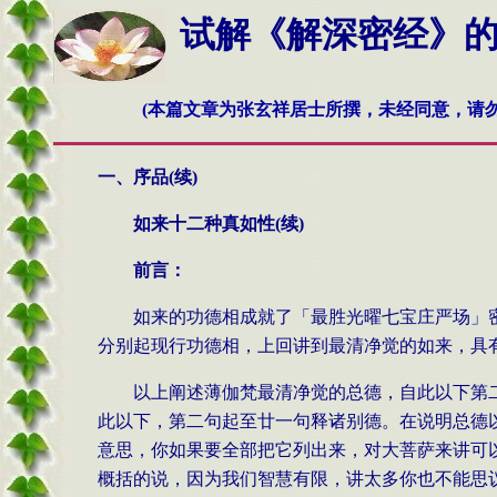
试解《解深密经》的奥秘
(本篇文章为张玄祥居士所撰，未经同意，请勿
一、序品
(
续
)
如来十二种真如性
(续)
前言：
如来的功德相成就了「最胜光曜七宝庄严场」
分别起现行功德相，上回讲到最清净觉的如来，具
以上阐述薄伽梵最清净觉的总德，自此以下第
此以下，第二句起至廿一句释诸别德。在说明总德
意思，你如果要全部把它列出来，对大菩萨来讲可
概括的说，因为我们智慧有限，讲太多你也不能思