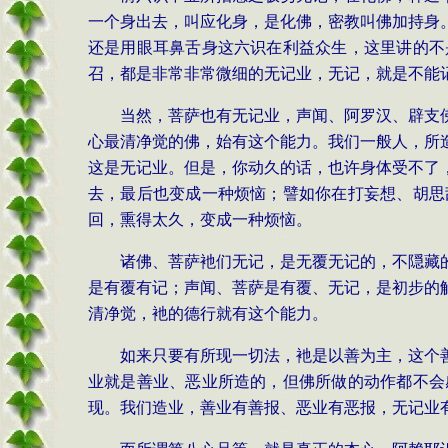
一个身出去，叫应化身，是化佛，密教叫佛加持身
还是用眼耳鼻舌身这六识在利益众生，这里讲的不
召，都是非常非常微细的无记业，无记，就是不能
当然，菩萨也有无记业，声闻、阿罗汉、辟支
心最清净觉的佛，始有这个能力。我们一般人，所
这是无记业。但是，你动久的话，也许身体受不了
去，最后也变成一种烦恼；譬如你在打妄想、胡思
回，熏得太久，变成一种烦恼。
诸佛、菩萨衪们无记，是无覆无记的，不隠藏
是有覆有记；声闻、菩萨是有覆、无记，是初步的
清净觉，衪的德行就有这个能力。
如来只要有所现一切法，衪是以善为主，这个
业就是善业、恶业所造的，但佛所做的动作都不会
现。我们造业，善业有善报、恶业有恶报，无记业