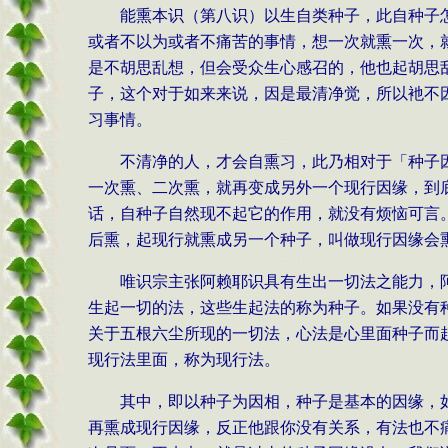
能熏本识（第八识）以生自类种子，此自种子
或者不以为或者不痛苦的事情，想一次就熏一次，
是不胡思乱想，但会受众生心感召的，他也起胡思
子，这个对于如来来说，因是最清净觉，所以衪不
习事情。
不清净的人，才会自熏习，此乃相对于「种子
一次熏、二次熏，就再变成另外一个现行因缘，到
话，自种子自然现不起它的作用，就没有烦恼可言
后熏，起现行就熏成另一个种子，叫做现行因缘会
唯识宗主张阿赖耶识具有生出一切法之能力，
生起一切的法，这些生起法的称为种子。如果没有
关于五根六尘所现的一切法，心法是心里面种子而
现行法里面，称为现行法。
其中，即以种子为因相，种子是基本的因缘，
再熏成现行因缘，反正他跟你没有关系，有法也不