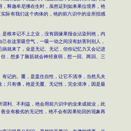
用，释迦牟尼佛在生时，虽然证到如来果位境界，衪
正实际有我们这个肉体的，衪的前六识中的业所招感
，是根本记不上之业，没有因缘果报会沾染到衪，内
自己在这里吸空气，一吸一动之间没有妨害到别人，
毛病就来了，业是无记、无记，但你记忆力又会记进
，但，想多了脑筋就会神经衰弱，想一回、两回、三
、有记的。覆，是盖住自性，让它不清净，当然凡夫
住；只有佛，衪是无覆、无记性，完全清净，因是最
所谓利、不利益，衪会用前六识中的业来成就业，此
了善业有极劣的无记性，衪不会有因果轮回的现象再