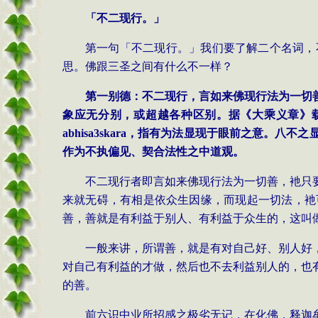
「不二现行。」
第一句「不二现行。」我们要了解二个名词，
思。佛跟三圣之间有什么不一样？
第一别德：不二现行，言如来
佛现行法为一切
象应无分别，或超越各种区别。据《大乘义章》
abhisa
3
skara
，
指有为法显现于眼前之意。八不之
作为不执偏见、契合法性之中道观。
不二现行者即言如来
佛现行法为一切善，衪只
来就无碍，有相是依众生因缘，而现起一切法，衪
善，善就是有利益于别人、有利益于众生的，这叫
一般来讲，所谓善，就是有对自己好、别人好
对自己有利益的才做，然后也不去利益别人的，也
的善。
前六识中业所招感之极劣无记，在化佛，释迦