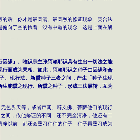
有的话，你才是最圆满、最圆融的修证现象，契合法
是偏向于空的执着，没有中道的观念，这是上面在解
行因缘」。唯识宗主张阿赖耶识具有生出一切法之能
现行而成为果相。如此，阿赖耶识之种子由因缘和合
子、现行法、新熏种子三者之间，产生「种子生现
所生能熏之现行、所熏之种子，形成三法展转，互为
、无色界天等，或者声闻、辟支佛、菩萨他们的现行
圣)之间，依他修证的不同，还不完全清净，他还有二
清净以前，都还会熏习种种的种子，种子再熏习成为