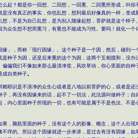
怎么起？都是你一回想、二回想，一回熏、二回熏所形成，叫你
就是没有真正的事实，你也乱想，想到最后好像真的一样，变成
乱想，不是为自己乱想，是为别人随缘起想，菩萨就是这个样子
因为众生想不想而熏习，有熏也不能成为习性。要吗！就化一个
因缘」，而称「现行因缘」。这个种子是一个因，然后，碰到一
底是种子为因，还是后来熏的这个为因，这两个互相搅和，没办
。偏偏我们不像如来那么最清净觉，风吹草动，你心里面的自种
熏成自类种子
。
阿赖耶识是不清净的众生心或者是八地以前菩萨的心，或者是还
种子，再没有因缘来的话，起不了一切法，此法源叫做种子；自
起，内心里面种子所现的一切，也有可能是属于不是色法、不是
如果，脑筋里面的种子，没有这个人的影像、概念，这个人出现
痛不痒的。所以这个因缘就进一步来讲，是过去有没有因缘，如