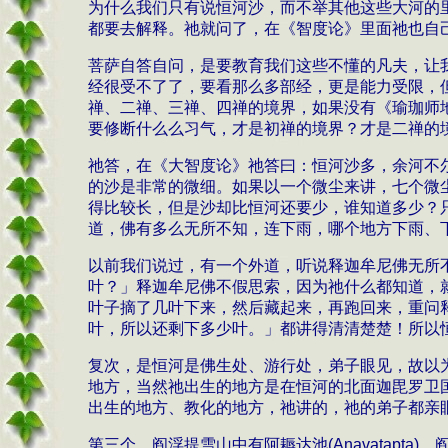
为什么我们只有说恒河沙，而不举其他这些大河的
都要去解释。祂就问了，在《智度论》里面祂也自
菩萨自答自问，是要教育我们这些不懂的凡夫，让
经很受不了了，要看那么多部经，更是能力受限，
禅、二禅、三禅、四禅的境界，如果没有《瑜珈师
要修断什么么习气，才是初禅的境界？才是二禅的
祂答，在《大智度论》祂答曰：恒河沙多，余河不
的沙是非常的微细。如果以一个微尘来讲，七个微
得比较长，但是沙却比恒河还要少，谁知道多少？
道，佛有多么无所不知，连下雨，哪个地方下雨、
以前我们说过，有一个外道，听说释迦牟尼佛无所
叶？」释迦牟尼佛不假思索，因为祂什么都知道，
叶子摘了几叶下来，然后藏起来，再跑回来，重问
叶，所以还剩下多少叶。」都讲得清清楚楚！所以
复次，是恒河是佛生处、游行处，弟子眼见，故以
地方，当然祂出生的地方是在恒河的北面迦毘罗卫国
出生的地方、教化的地方，祂讲的，祂的弟子都亲
第三个，阎浮提雪山中有阿耨达池
(Anavatapta)
，