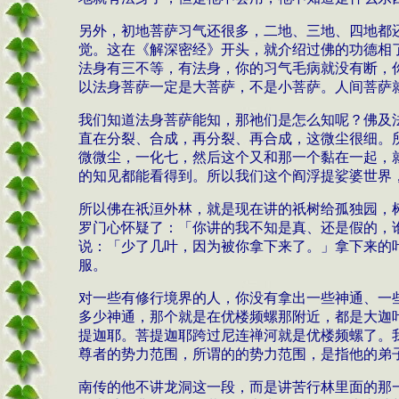
另外，初地菩萨习气还很多，二地、三地、四地都
觉。这在《解深密经》开头，就介绍过佛的功德相
法身有三不等，有法身，你的习气毛病就没有断，
以法身菩萨一定是大菩萨，不是小菩萨。人间菩萨
我们知道法身菩萨能知，那祂们是怎么知呢？佛及
直在分裂、合成，再分裂、再合成，这微尘很细。
微微尘，一化七，然后这个又和那一个黏在一起，
的知见都能看得到。所以我们这个阎浮提娑婆世界
所以佛在祇洹外林，就是现在讲的祇树给孤独园，
罗门心怀疑了：「你讲的我不知是真、还是假的，
说：「少了几叶，因为被你拿下来了。」拿下来的
服。
对一些有修行境界的人，你没有拿出一些神通、一
多少神通，那个就是在优楼频螺那附近，都是大迦
提迦耶。菩提迦耶跨过尼连禅河就是优楼频螺了。
尊者的势力范围，所谓的的势力范围，是指他的弟
南传的他不讲龙洞这一段，而是讲苦行林里面的那