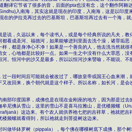
道翻译它节省了很多的音，后面的
pta
也没有念，这个翻作阿耨
Sindhu)
入南海，其实这就是现在的印度，
入南海，这是以印度
现在的伊拉克再过去的巴基斯坦，巴基斯坦再过去有一个海，就
就是说，久远以来，每个读书人，或是每个经典所说的凡夫，教
河都看成圣河、福德河，如果能够进到里面去洗个澡，诸罪垢恶
一样，都是身净心不净！如果是一个善良的人，他去洗当然就很
信女，心地都是比较好一点。如果一生之中没有什么大罪恶，没
恒河。恒河中的沙又是最多，所以以恒河沙来譬喻，不能说、不
，过一段时间后可能就会被改过了，哪故皇帝或国王心血来潮，
下又改回来，换个朝代就是这个样子。所以名称，如长河，是会
的南部印度国界，成佛也是在现在金刚座的地方，因为那是过去
迦牟尼佛从雪山，这里的雪山不是喜马拉雅山，是
优楼频螺（
Uru
ra
ñ
jan
ā
）这边来。有个农人就供养祂七把的吉祥草，祂就把吉
优楼频螺就看得到，所以祂就走到菩提树这边来。
时叫做毕
鉢
罗树（
pippala
），每个佛在哪棵树底下成佛，那个树