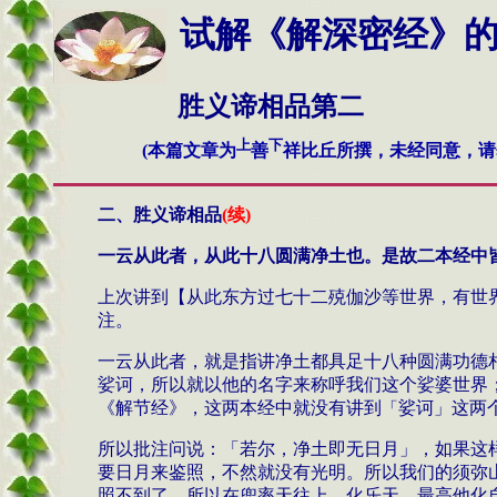
试解《解深密经》的奥秘
胜义谛相品第二
上
下
(本篇文章为
善
祥比丘所撰，未经同意，请
二、胜义谛相品
(
续
)
一云从此者，从此十八圆满净土也。是故二本经中
上次讲到【从此东方过七十二殑伽沙等世界，有世
注。
一云从此者，就是指
讲净土都具足十八种圆满功德
娑诃，所以就以他的名字来称呼我们这个娑婆世界
《解节经》，这两本经中就没有讲到
娑诃」这两
「
所以批注问说
：「若尔，净土即无日月」，如果这
要日月来鉴照，不然就没有光明。所以我们的须弥
照不到了，所以在兜率天往上、化乐天、最高他化