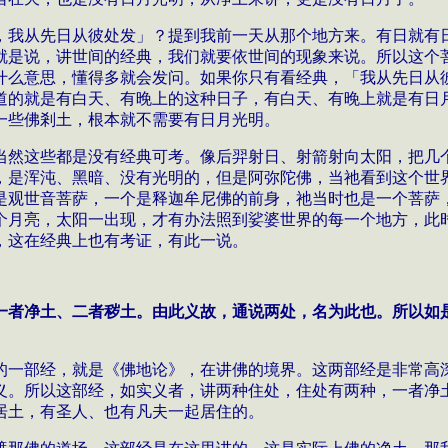
，我从先日从彼处发」？提到我前一天从那个地方来。有日就有
就是说，讲世间的经典，我们就要依世间的现象来说。所以这个
什么意思，懂得多就会发问。如果你只有看经典，「我从先日从
道的就是有白天、有晚上的这种日子，有白天、有晚上就是有日
一些佛剎土，根本就不需要有日月光明。
当然这些都是没有经典可考。像后羿射日、射箭射向太阳，把几
，是浑沌、黑暗、没有光明的，但是阿弥陀佛，当祂看到这个世
是观世音菩萨，一个是释迦牟尼佛的前身，祂当时也是一个菩萨
个月亮，太阳一出现，才有办法照到娑婆世界的每一个地方，此
，这在经典上也有考证，有此一说。
一者净土、二者秽土。由此义故，通说两处，名为此也。所以如
的一部经，就是《佛地论》，在讲佛的境界。这两部经是非常高
义。所以这部经，如实义者，讲两种住处，住处有两种，一者净
居土，有圣人、也有凡夫一起居住的。