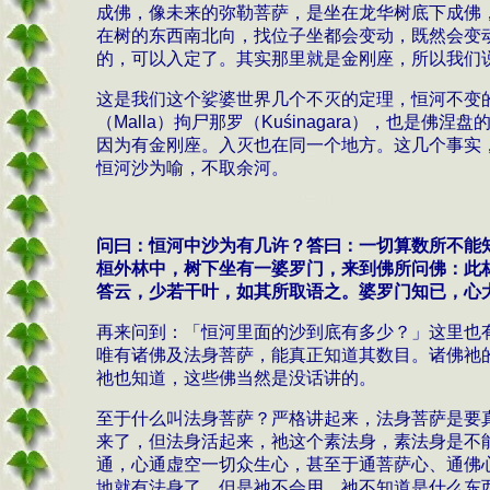
成佛，像未来的弥勒菩萨，是坐在龙华树底下成佛
在树的东西南北向，找位子坐都会变动，既然会变
的，可以入定了。其实那里就是金刚座，所以我们
这是我们这个娑婆世界几个不灭的定理，恒河不变
（
Malla
）拘尸那罗
（
Ku
ś
inagara
）
，也是佛涅盘
因为有金刚座。入灭也在同一个地方。这几个事实
恒河沙为喻，不取余河。
问曰：恒河中沙为有几许？答曰：一切算数所不能
桓外林中，树下坐有一婆罗门，来到佛所问佛：此
答云，少若干叶，如其所取语之。婆罗门知已，心
再来问到：「恒河里面的沙到底有多少？」这里也
唯有诸佛及法身菩萨，能真正知道其数目。诸佛祂
祂也知道，这些佛当然是没话讲的。
至于什么叫法身菩萨？严格讲起来，法身菩萨是要
来了，但法身活起来，祂这个素法身，素法身是不
通，心通虚空一切众生心，甚至于通菩萨心、通佛
地就有法身了，但是祂不会用，祂不知道是什么东