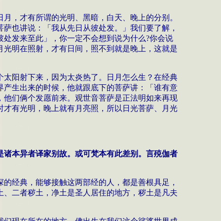
日月，才有所谓的光明、黑暗，白天、晚上的分别。
菩萨也讲说：「我从先日从彼处发。」我们要了解，
彼处发来至此」，你一定不会想到说为什么
?
你会说
月光明在照射，才有日间，照不到就是晚上，这就是
个太阳射下来，因为太炎热了。日月怎么生？在经典
界产生出来的时候，他就跟底下的菩萨讲：「谁有意
，他们俩个发愿前来。观世音菩萨是正法明如来再现
时才有光明，晚上就有月亮照，所以日光菩萨、月光
是诸本异者译家别故。或可梵本有此差别。言殑伽者
深的经典，能够接触这两部经的人，都是善根具足，
土、二者秽土，净土是圣人居住的地方，秽土是凡夫