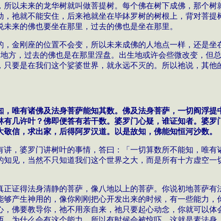
，所以未来的龙华树就叫做菩提树。每个佛在树下成佛，那个树
动，祂就不能安住，后来祂就坐在毕
鉢
罗树的树根上，背对菩提
说未来的佛也要坐在那里，过去的佛也是坐在那里。
的，金刚座的位置不会变，所以未来成佛的人地点一样，还是坐
的地方，过去的佛也是在那里涅盘。出生地或许会些微改变，但
，只要是在我们这个娑婆世界，就永远不灭的。所以祂说，其他
知，唯有诸佛及法身菩萨能知其数。佛及法身菩萨，一切阎浮提
林有几许叶？佛即便答有若干数。婆罗门心疑，谁证知者。婆罗
大敬信，求出家，后得阿罗汉道。以是故知，佛能知恒河沙数。
有讲，婆罗门讲树叶的事情，答曰：「一切算数所不能知，
唯有
的知见，当然不只知道我们这个世界之大，而是所有十方虚空一
真正证得法身清静的菩萨，像八地以上的菩萨。你说初地菩萨有
能够产生神用的，像你刚刚把心开发出来的时候，有一些能力，
心，佛要教导你，祂不用亲自来，祂只要起心动念，你就可以体
西，为什么会有这个能力，所以有时候会被惊吓，这就是素法身