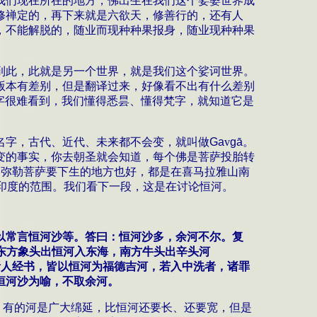
我们现在所在的地方，佛出生在我们这个娑婆世界成
修禅定的，再下来就是六欲天，修善行的，还有人
，不能解脱的，随业而现种种果报身，随业现种种果
到此，此就是另一个世界，就是我们这个娑诃世界。
版本有差别，但是翻译过来，好像看不出有什么差别
字很难看到，我们懂得悉昙、懂得梵字，就知道它是
名字，古代、近代、未来都不会变，就叫做
Ga
v
g
ā
。
变的事实，你去朝圣就会知道，每个佛是菩萨投胎转
的弥勒菩萨要下生的地方也好，都是在喜马拉雅山南
印度的范围。我们看下一段，这是在讨论恒河。
以常言恒河沙等。答曰：恒河沙多，余河不尔。复
东方象头出恒河入东海，南方牛头出辛头河
诸人经书，皆以恒河为福德吉河，若入中洗者，诸罪
恒河沙为喻，不取余河。
，有的河是广大绵延，比恒河还要长、还要宽，但是