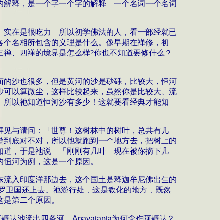
的解释，是一个字一个字的解释，一个名词一个名词
，实在是很吃力，所以初学佛法的人，看一部经就已
各个名相所包含的义理是什么。像早期在禅修，初
三禅、四禅的境界是怎么样
?
你也不知道要修什么？
面的沙也很多，但是黄河的沙是砂砾，比较大，恒河
沙可以算微尘，这样比较起来，虽然你是比较大、流
，所以祂知道恒河沙有多少！这就要看经典才能知
拜见与请问：「世尊！这树林中的树叶，总共有几
楚到底对不对，所以他就跑到一个地方去，把树上的
知道，于是祂说：「刚刚有几叶，现在被你摘下几
的恒河为例，这是一个原因。
东流入印度洋那边去，这个国土是释迦牟尼佛出生的
迦毘罗卫国还上去。祂游行处，这是教化的地方，既然
这是第二个原因。
阿耨达池流出四条河。
Anavatapta
为何念作阿耨达？