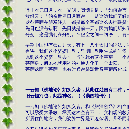
净土本无日月，本自光明，圆满具足，「如何说言
故解云：「约余世界日月而说」，从这边我们了解
这些菩萨在解释经典，都是每个字都这么去推敲是
先日也没有错啊
！
先日就是前一天，因为我们所知
分别，这是我们在分别。在虚空之间一切净土、有
早期中国也有盘古开天，有七、八个太阳的说法，
有讲，我们这个娑婆世界，早期世界刚生成的时候
愿到这个娑婆世界去？」当时就有两个菩萨，一个
菩萨身，所以祂就用祂的神通力化了一个太阳、一
菩萨这两个菩萨，也有时候说是观世音菩萨所化成
一云如《佛地论》如实义者，从此住处自有二种，
旧云恒河也，此是神名。（《勘西域传》）
一云如《佛地论》如实义者。和《解深密经》相当
可以承受大乘教，承受这种空有不二、实相观的教
所居住的地方，我们娑婆世界是五趣杂居、凡圣同