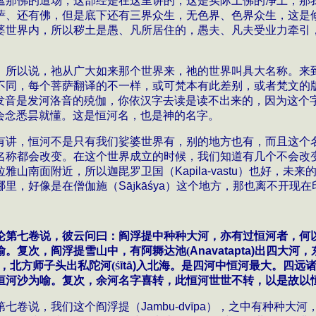
遮那佛的道场，这部经是在这里讲的，这是实际上佛的净土，那
萨、还有佛，但是底下还有三界众生，无色界、色界众生，这是
婆世界内，所以秽土是愚、凡所居住的，愚夫、凡夫受业力牵引
。所以说，祂从广大如来那个世界来，祂的世界叫具大名称。来
不同，每个菩萨翻译的不一样，或可梵本有此差别，或者梵文的
发音是发河洛音的殑伽，你依汉字去读是读不出来的，因为这个
会念悉昙就懂。这是恒河名，也是神的名字。
有讲，恒河不是只有我们娑婆世界有，别的地方也有，而且这个
名称都会改变。在这个世界成立的时候，我们知道有几个不会改
拉雅山南面附近，所以迦毘
罗卫
国（
Kapila-vastu
）也好，未来
哪里，好像是在
僧伽施
（
S
ā
j
k
āś
ya
）
这个地方，那也离不开现在
论第七卷说，彼云问曰：阎浮提中种种大河，亦有过恒河者，何
喻。复次，阎浮提雪山中，有阿耨达池
(
Anavatapta)
出四大河，
，北方师子头出私陀河
(
ī
t
ā
)
入北海。是四河中恒河最大。四远
Ś
恒河沙为喻。复次，余河名字喜转，此恒河世世不转，以是故以
第七卷说，我们这个阎浮提（
Jambu-
dv
ī
pa
）
，之中有种种大河