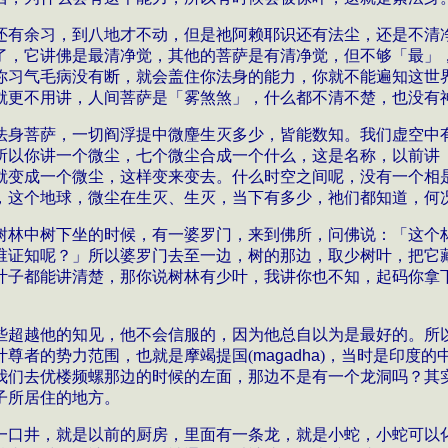
还有余习，到八地才不动，但是祂阿赖耶识还有法尘，还是不清
了，它讲佛是最清净觉，其他的菩萨是有清净觉，但不够「最」
你习气毛病没有断，就会盖住你法身的能力，你就不能遍知这世
就更不用讲，人间菩萨是「雾煞煞」，什么都不清不楚，也没有
法身菩萨，一切阎浮提中微麈生灭多少，皆能数知。我们虚空中
所以你讲一个微尘，七个微尘合成一个什么，这是名称，以前讲
就变成一个微尘，这样变来变去。什么时空之间呢，没有一个相
，这个地球，微尘在生灭、生灭，当下有多少，祂们都知道，何
树林中树下坐的时候，有一婆罗门，来到佛所，问佛说：「这个
谁证知呢？」所以婆罗门去至一边，树的那边，取少树叶，把它
叶子都能讲清楚，那你说树林有少叶，我讲你也不知，起码你拿
些超越他的知见，他不会信服的，因为他总自以为是最好的。所
叶尊者的势力范围，也就是摩竭提国
(
magadha
)
，当时是印度的
我们去优楼频螺那边的时候的左面，那边不是有一个龙洞吗？其
子所居住的地方。
一口井，就是以前的厨房，里面有一条龙，就是小蛇，小蛇可以