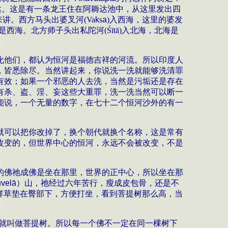
达。这是有一条龙王住在阿耨达池中，从这里发出四
来讲。西方马头出婆叉河
(Va
k
s
a
)
入西海，这里的婆发
是西海。北方师子头出私陀河
(Śītā)
入北海，北海是
化他们，都认为恒河是福德吉祥的河流。所以印度人
，皆悉除尽。当然讲起来，你说洗一洗就能够洗清罪
有效；如果一个邪恶的人去洗，当然是污垢还是存在
有杀、盗、淫、妄这些大重罪，洗一洗当然可以断一
能说，一个无量的数字，在七十二个恒河沙外的有一
就可以把你改掉了，换个朝代就换个名称，这是常有
改变的，但世界中心的恒河，永远不会被改变，不是
的佛祂成佛是坐在那里，世界的正中心，所以坐在那
vel
ā
）
山，祂经过六年苦行，瘦成皮包骨，还是不
祥草垫在臀部下，方便打坐，看到菩提树那么高，当
就叫做菩提树。所以每一个佛不一定在同一棵树下