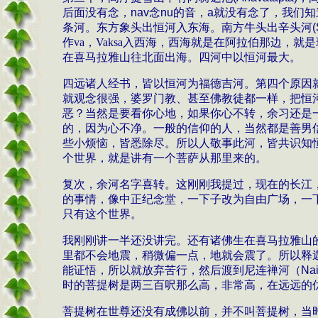
后面没有念，
nav
念
nu
的音，
a
就没有念了，我们知
条河。东方象头出恒河入东海。南方牛头出辛头河
(
作
va
，
Vak
s
a
入西海，西海就是在阿拉伯那边，就是
在喜马拉雅山往北面出海。四河中以恒河最大。
四远诸人经书，皆以恒河为福德吉河。第四个原因
就观念很强，婆罗门教、甚至佛教徒都一样，把恒
恶？当然是要看你心地，如果你心不转，余习还是
的，因为心不净。一般的信仰的人，当然都是善男
些小烦恼，皆悉除尽。所以人敬事此河，皆共识知
个世界，就是讲有一个菩萨从那里来的。
复次，余河名字喜转。这刚刚我提过，现在的长江
的事情，像中正纪念堂，一下子改为自由广场，一
只有这个世界。
我刚刚讲一半还没讲完。还有诸佛生在喜马拉雅山
里都不会地震，稍微偏一点，地就会震了。所以释
能证悟，所以就放弃苦行，然后渡到尼连禅河（
Nai
时的菩提树是两三百呎那么高，非常高，在远远的
菩提树在世尊还没有成佛以前，并不叫菩提树，当