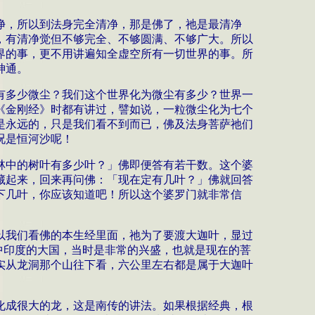
净，所以到法身完全清净，那是佛了，祂是最清净
，有清净觉但不够完全、不够圆满、不够广大。所以
界的事，更不用讲遍知全虚空所有一切世界的事。所
神通。
有多少微尘？我们这个世界化为微尘有多少？世界一
《金刚经》时都有讲过，譬如说，一粒微尘化为七个
是永远的，只是我们看不到而已，佛及法身菩萨祂们
况是恒河沙呢！
林中的树叶有多少叶？」佛即便答有若干数。这个婆
藏起来，回来再问佛：「现在定有几叶？」佛就回答
下几叶，你应该知道吧！所以这个婆罗门就非常信
以我们看佛的本生经里面，祂为了要渡大迦叶，显过
中印度的大国，当时是非常的兴盛，也就是现在的菩
实从龙洞那个山往下看，六公里左右都是属于大迦叶
化成很大的龙，这是南传的讲法。如果根据经典，根