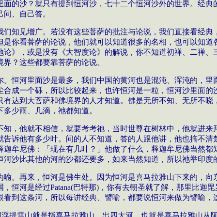
里面的沙？就只有提到恒河沙，七十二个恒河沙外的世界。经典
己问、自己答。
我们知见增广。若没有这些菩萨的批注与论说，我们直接看经典
但是你看菩萨的论说，他们就可以知道很多的名相，也可以知道
地论》，或是没有《大智度论》的解说，你不知道初禅、二禅、
境界？这些都要靠菩萨的论说。
尔。恒河里面沙是最多，我们中国的黄河也是混沌、浑沌的，里
尘合成一个砾，所以比较起来，也许恒河是一粒，恒河沙里面的
只有达到大菩萨和佛境界的人才知道。佛是无所不知、无所不晓
下多少雨、几滴，祂都知道。
不知，他就不相信，就要考考祂，当时世尊在树林中，他就进来
就告诉他有多少叶。问的人不知道，答的人跟他讲，他也搞不清
释迦牟尼佛：「现在有几叶？」他做了什么，释迦牟尼佛当然都
恒河沙比其他的河的沙都还要多，如来当然知道，所以祂举印度
为喻。再来，恒河是佛生处。因为恒河是喜马拉雅山下来的，向
，恒河是经过Patana(巴特那)，你有去朝圣就了解，那里比
眼看到这条河，所以每讲经典、譬喻，都要说恒河来做为譬喻，
阎浮提雪山就是指喜马拉雅山，出四大河，也就是喜马拉雅山从