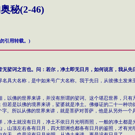
(2-46)
勿引用转载。)
皆无娑诃之言也。问：若尔，净土即无日月，如何说言，我从先
界名具大名称，是中如来号广大名称。我于先日，从彼佛土发来
相，以佛的世界来讲，并没有所谓的娑诃。这个堪忍世界，只有
；但若是以佛的境界来讲，娑婆就是净土。佛修证的二十一种功
个字。所以从佛的世界来讲，就是菩萨对菩萨，他是从另外一个
样，净土就没有日月，净土不依日月光明而照，一般的净土都是
山，山顶左右各有日月，四大部洲也都各有日月的鉴照，才有光
自在天，也是没有日月光明，从净土来讲，更是没有日月了。