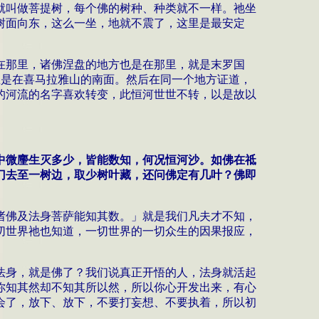
就叫做菩提树，每个佛的树种、种类就不一样。祂坐
树面向东，这么一坐，地就不震了，这里是最安定
在那里，诸佛涅盘的地方也是在那里，就是末罗国
总是在喜马拉雅山的南面。然后在同一个地方证道，
的河流的名字喜欢转变，此恒河世世不转，以是故以
中微麈生灭多少，皆能数知，何况恒河沙。如佛在祗
门去至一树边，取少树叶藏，还问佛定有几叶？佛即
诸佛及法身菩萨能知其数。
」就是我们凡夫才不知，
切世界祂也知道，一切世界的一切众生的因果报应，
法身，就是佛了？我们说真正开悟的人，法身就活起
你知其然却不知其所以然，所以你心开发出来，有心
会了，放下、放下，不要打妄想、不要执着，所以初
。