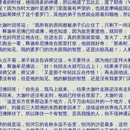
尊者的时候，祂现很多的神通，所以祂渡了五比丘，渡了
耶舍
（
呢？因为当时大迦叶是婆罗门里面最有声望的，也就是摩竭提国
祂如果降伏了这个婆罗门，其他的弟子当然就会跟着归顺祂，所
大迦叶回答说：「我所有的房间都被弟子们占住了，只剩下一间
」释迦牟尼佛已经成佛，祂也知道，因为故意要渡他，就回答：
叶也好同意让祂去住。住进去后，真的里面就冒烟、发火了，大
天跑去一看，释迦牟尼佛坐在那里打坐，他就很好奇：「那条蛇
我的知见、我的婆罗门的功夫跟我的智慧，还是比较高超！」人
火点不着，弟子就去告诉师父说，今天要拜火，因为他们是拜火
佛，释迦牟尼佛说：「好！你回去火就可以点上！」结果弟子回
跟师父讲，师父讲：「又是那个年轻比丘在作怪！」再去跟他说
通没有错，但是祂的知见、祂的解脱的智慧，还是没有我婆罗门
尼佛回答：「你先去，我马上就来。」结果大迦叶走路还没有走
果回来。大迦叶还没有走到，祂就已经坐在里面了。大迦叶说：
：「这是东方世界那边某个地方，几千万由旬以外的一个地方，
迦叶。到最后三大部洲的东西都拿回来了，连续这样供养他几天
尼佛降伏了。所以降伏一个有智慧、贡高我慢的人，你不现神通
讲的就是说，恒河它的名称永远不会变，恒河的沙是最多，这些