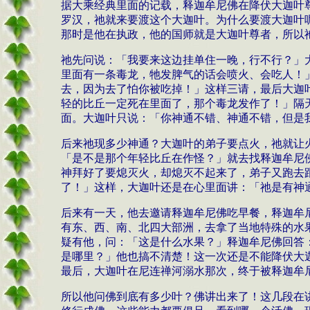
据大乘经典里面的记载，释迦牟尼佛在降伏大迦叶
罗汉，祂就来要渡这个大迦叶。为什么要渡大迦叶
那时是他在执政，他的国师就是大迦叶尊者，所以
祂先问说：「我要来这边挂单住一晚，行不行？」
里面有一条毒龙，牠发脾气的话会喷火、会吃人！
去，因为去了怕你被吃掉！」这样三请，最后大迦
轻的比丘一定死在里面了，那个毒龙发作了！」隔
面。大迦叶只说：「你神通不错、神通不错，但是
后来祂现多少神通？大迦叶的弟子要点火，祂就让
「是不是那个年轻比丘在作怪？」就去找释迦牟尼
神拜好了要熄灭火，却熄灭不起来了，弟子又跑去
了！」这样，大迦叶还是在心里面讲：「祂是有神
后来有一天，他去邀请释迦牟尼佛吃早餐，释迦牟
有东、西、南、北四大部洲，去拿了当地特殊的水
疑有他，问：「这是什么水果？」释迦牟尼佛回答
是哪里？」他也搞不清楚！这一次还是不能降伏大
最后，大迦叶在尼连禅河溺水那次，终于被释迦牟
所以他问佛到底有多少叶？佛讲出来了！这几段在