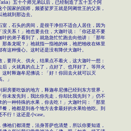
Ya
ś
a
）
五十个师兄弟以后，已经制造了五十五个阿
这个国家的国师，频婆娑罗王就是阿阇世王的父亲，
以祂就到那边去。
石室，石头的房间，是很干净但不适合人居住，因为
「没关系！」祂也要去住，大迦叶说：「你还是不要
迦叶的弟子看到了，就急急忙忙跑去向他讲：「那年
、那条龙呢？」祂就指一指祂的钵，祂把牠收在钵里
都有这种慢心。这时还是没有降伏大迦叶。
教，要拜火、供火，结果点不着火，这大迦叶一想：
去后，火就真的点上了，点好了、也拜好了。等拜火
。这时释迦牟尼佛说：「好！你回去火就可以灭
高。」
到厨房要吃饭的地方，释迦牟尼佛已经到东方世界，
「你未发先到，我比你先走，你却比我先到？」仍不
拿的一种特殊的水果，你去吃！」大迦叶问：「那里
早餐，祂都是到各个地方去拿最好的水果给他吃。到
还不行！这还是小
case
。
，佛祂们都清楚，法身菩萨也清楚，所以你要知道，