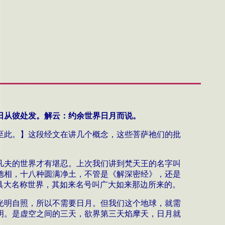
日从彼处发。解云：约余世界日月而说。
至此。】
这段经文在讲几个概念，这些菩萨祂们的批
凡夫的世界才有堪忍。上次我们讲到梵天王的名字叫
德相，十八种圆满净土，不管是《解深密经》，还是
具大
名称世界，其如来名号叫广大
如来
那边所来的。
光明自照，所以不需要日月。但我们这个地球，就需
明。是虚空之间的三天，欲界第三天焰摩天，日月就