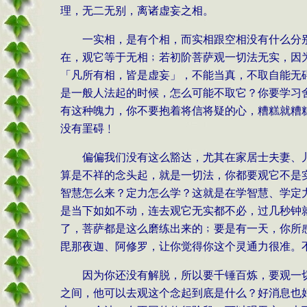
理，无二无别，离诸虚妄之相。
一实相，是有个相，而实相跟空相没有什么分
在，观它等于无相﹔若初阶菩萨观一切法无实，因
「凡所有相，皆是虚妄」，不能当真，不取自能无
是一般人法起的时候，怎么可能不取它？你要学习
有这种魄力，你不要抱着将信将疑的心，糟糕就糟
没有罣碍﹗
偏偏我们没有这么豁达，尤其在家居士夫妻、
算是不祥的念头起，就是一切法，你都要观它不是
智慧怎么来？定力怎么学？这就是在学智慧、学定
是当下如如不动，连去观它无实都不必，过几秒钟
了，菩萨都是这么磨练出来的﹔要是有一天，你所
毘那夜迦、阿修罗，让你觉得你这个灵通力很准。
因为你还没有解脱，所以要千锤百炼，要观一
之间，他可以去观这个念起到底是什么？好消息也