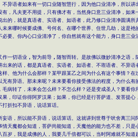
。不异语者如来有一切口业随智慧行，因为他口业清净，所以讲
没有，凡夫更不用提，只有佛才有，当然身口意三业清净，如来
说出的，就是真语者、实语者、如语者，此乃修口业清净圆满所
人未来哪时候要成佛、号何名、在哪个世界、住世几劫，这是衪
不必要。你内心口业清净了，你自然就有这个能力，身口意三业
又作一切语业
，
智为前导
，
随智而转。是故佛以微妙清净之语，
讲出来的话，都是真语者、实语者、如语者、不诳语者、不异语
这样、他为什么会那样？某甲跟某乙之间为什么有这个事情？在
以无有异语。那未来呢？未来要看你接受佛法的程度，为什么有
，毛病转了，未来会怎么样？不怎么样？还是变成圣人？要看你
汉果，印证你得阿罗汉果；如果，你已经是行菩萨道、发菩提心
不打折扣不异语，说话算话。
所妄语，所以能不异语，说话算话。这就讲到世尊于吠舍离三问
事情天魔都会知道，菩萨尚能知道，天魔他的能力也不差，只是
八百岁，我是成佛的人，我要几千倍都可以，当时阿难就不知道