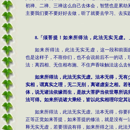
初禅、二禅、三禅这么自己去体会，智慧也是累劫
主要我们要不要好好去做，听了就要去学习、去实
8.
「
须菩提！如来所得法，此法无实无虚。
如来所得法，此法无实无虚，
这一段和前面
也是这样子，不诳你们，也不会说前后不一的话，
法：离四相、无住相布施、不住声香味触法这么去
如来所得法，此法无实无虚。法本无得，无有
实相，谓真实之理，无二无别，离诸虚妄之相。若
体，说无诸法依缘而生，是故大菩萨当依世尊所说
法可得。如来所说诸大乘经，皆以此实相理印定其
如来所得法，此法无实无虚。法本无得，你要
正等正觉如来菩提，如来菩提的修法，就是没有一
释无实无虚，若要强说有得，如来所得之法，此法