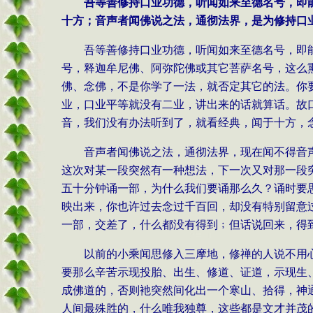
吾等善修持口业功德，听闻如来至德名号，即
十方；音声者闻佛说之法，通彻法界，是为修持口
吾等善修持口业功德，听闻如来至德名号，即
号，释迦牟尼佛、阿弥陀佛或其它菩萨名号，这么
佛、念佛，不是你学了一法，就否定其它的法。你
业，口业平等就没有二业，讲出来的话就算话。故
音，我们没有办法听到了，就看经典，闻于十方，
音声者闻佛说之法，通彻法界，现在闻不得音
这次对某一段突然有一种想法，下一次又对那一段
五十分钟诵一部，为什么我们要诵那么久？诵时要
映出来，你也许过去念过千百回，却没有特别留意
一部，交差了，什么都没有得到﹔但话说回来，得
以前的小乘闻思修入三摩地，修禅的人说不用
要那么辛苦示现投胎、出生、修道、证道，示现生
成佛道的，否则衪突然间化出一个寒山、拾得，神
人间最殊胜的，什么唯我独尊，这些都是文才并茂