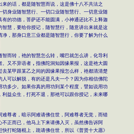
出来的话，都是随智慧而说，这是佛十八不共法之
一切身业随智慧行、一切口业随智慧行、一切意业随
具有的功德，菩萨还不能圆满，小神通还比不上释迦
的智慧，要给你授记，随智慧行，随意讲出来就是这
清净，那身口意三业都是随智慧行，你要了解为什么
随智而转，衪的智慧怎么转，嘴巴就怎么讲，化导利
者。又不异语者
，
指佛陀洞知因缘果报，这是衪大圆
过去某甲跟某乙之间的因缘果报怎么样，衪都清清楚
的人可以解脱，有的还是凡夫一个？因为你相信佛陀
用功多少。如果你真的用功到某个程度，譬如说用功
，利益众生，打死不退，那衪可以跟你授记，未来哪
阿难尊者，暗示阿难请佛住世，阿难尊者无觉，而错
心不正而已，他马上下来请佛入灭，虽然佛告诉阿
赶快打蛇随棍上，跪请佛住世，所以《普贤十大愿》