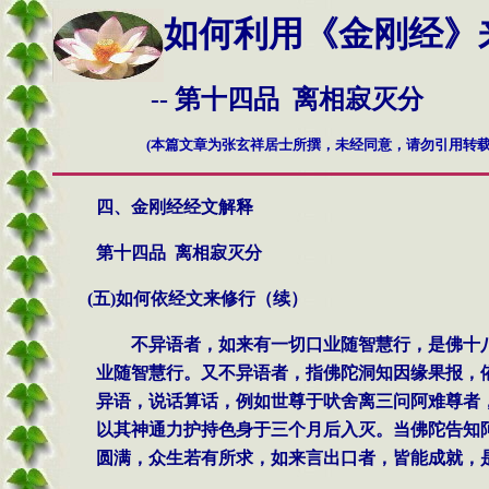
如何利用
《金刚经》
--
第
十四
品 离相寂灭分
(本篇文章为张玄祥居士所撰，未经同意，请勿引用转载
四、金刚经经文解释
第十四品
离相寂灭分
(
五
)
如何依经文来修行
（续）
不异语者，如来有一切口业随智慧行，是佛十
业随智慧行。又不异语者，指佛陀洞知因缘果报，
异语，说话算话，例如世尊于吠舍离三问阿难尊者
以其神通力护持色身于三个月后入灭。当佛陀告知
圆满，众生若有所求，如来言出口者，皆能成就，