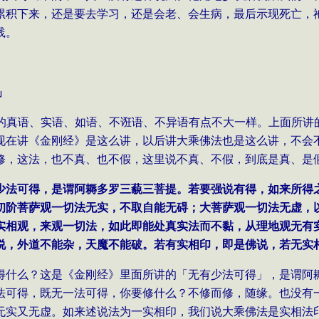
累积下来，还是要去学习，还是会老、会生病，最后示现死亡，
践。
」
的真语、实语、如语、不诳语、不异语有点不大一样。上面所讲
现在讲《金刚经》是这么讲，以后讲大乘佛法也是这么讲，不会
修，这法，也不真、也不假，这里说不真、不假，到底是真、是
少法可得，是谓阿耨多罗三藐三菩提。若要强说有得，如来所得
初阶菩萨观一切法无实，不取自能无碍；大菩萨观一切法无虚，
实相观，来观一切法，如此即能处真实法而不黏，从理地观无有
说，外道不能杂，天魔不能破。若有实相印，即是佛说，若无实
得什么？这是《金刚经》里面所讲的「无有少法可得」，是谓阿
法可得，既无一法可得，你要修什么？不修而修，随缘。也没有
无实又无虚。如来述说法为一实相印，我们说大乘佛法是实相法