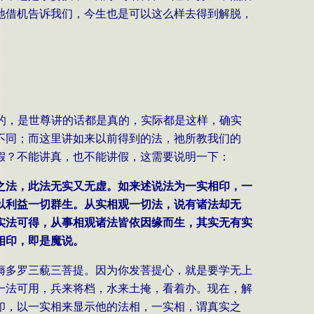
祂借机告诉我们，今生也是可以这么样去得到解脱，
的，是世尊讲的话都是真的，实际都是这样，确实
不同；而这里讲如来以前得到的法，祂所教我们的
假？不能讲真，也不能讲假，这需要说明一下：
之法，此法无实又无虚。如来述说法为一实相印，一
以利益一切群生。从实相观一切法，说有诸法却无
实法可得，从事相观诸法皆依因缘而生，其实无有实
相印，即是魔说。
耨多罗三藐三菩提。因为你发菩提心，就是要学无上
一法可用，兵来将档，水来土掩，看着办。现在，解
印，以一实相来显示他的法相，一实相，谓真实之