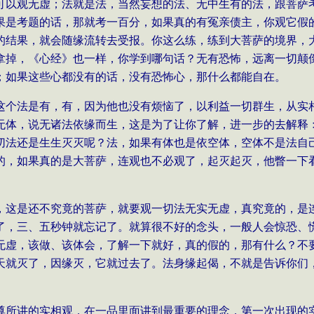
可以观无虚；法就是法，当然妄想的法、无中生有的法，跟菩萨
果是考题的话，那就考一百分，如果真的有冤亲债主，你观它假
的结果，就会随缘流转去受报。你这么练，练到大菩萨的境界，
拿掉，《心经》也一样，你学到哪句话？无有恐怖，远离一切颠
；如果这些心都没有的话，没有恐怖心，那什么都能自在。
这个法是有，有，因为他也没有烦恼了，以利益一切群生，从实
无体，说无诸法依缘而生，这是为了让你了解，进一步的去解释
切法还是生生灭灭呢？法，如果有体也是依空体，空体不是法自
的，如果真的是大菩萨，连观也不必观了，起灭起灭，他瞥一下
，这是还不究竟的菩萨，就要观一切法无实无虚，真究竟的，是
了，三、五秒钟就忘记了。就算很不好的念头，一般人会惊恐、
无虚，该做、该体会，了解一下就好，真的假的，那有什么？不
天就灭了，因缘灭，它就过去了。法身缘起偈，不就是告诉你们
尊所讲的实相观，在一品里面讲到最重要的理念，第一次出现的