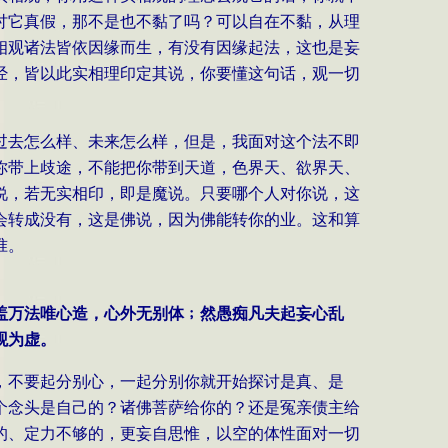
讨它真假，那不是也不黏了吗？可以自在不黏，从理
相观诸法皆依因缘而生，有没有因缘起法，这也是妄
经，皆以此实相理印定其说，你要懂这句话，观一切
过去怎么样、未来怎么样，但是，我面对这个法不即
你带上歧途，不能把你带到天道，色界天、欲界天、
说，若无实相印，即是魔说。只要哪个人对你说，这
会转成没有，这是佛说，因为佛能转你的业。这和算
准。
盖万法唯心造，心外无别体﹔然愚痴凡夫起妄心乱
观为虚。
，不要起分别心，一起分别你就开始探讨是真、是
个念头是自己的？诸佛菩萨给你的？还是冤亲债主给
的、定力不够的，更妄自思惟，以空的体性面对一切