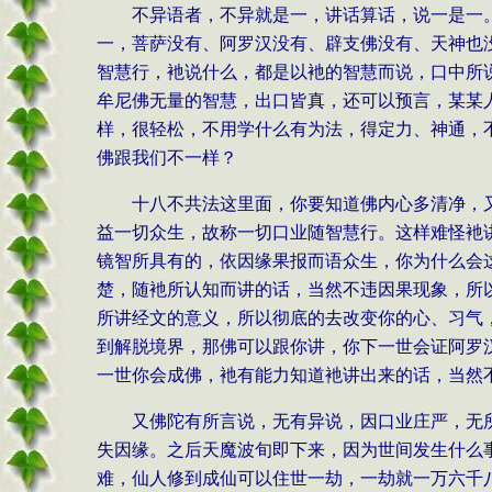
不异语者，不异就是一，讲话算话，说一是一
一，菩萨没有、阿罗汉没有、辟支佛没有、天神也
智慧行，衪说什么，都是以衪的智慧而说，口中所
牟尼佛无量的智慧，出口皆真，还可以预言，某某
样，很轻松，不用学什么有为法，得定力、神通，
佛跟我们不一样？
十八不共法这里面，你要知道佛内心多清净，
益一切众生，故称一切口业随智慧行。这样难怪衪
镜智所具有的，依因缘果报而语众生，你为什么会
楚，随衪所认知而讲的话，当然不违因果现象，所
所讲经文的意义，所以彻底的去改变你的心、习气
到解脱境界，那佛可以跟你讲，你下一世会证阿罗
一世你会成佛，衪有能力知道衪讲出来的话，当然
又佛陀有所言说，无有异说，因口业庄严，无
失因缘。之后天魔波旬即下来，因为世间发生什么
难，仙人修到成仙可以住世一劫，一劫就一万六千