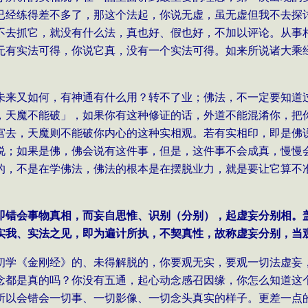
已经练得差不多了，那这个法起，你说无虚，虽无虚但我不去探
不去抓它，就没有什么法，真也好、假也好，不加以评论。从事
无有实法可得，你说它真，没有一个实法可得。如来所说诸大乘
未来又如何，有神通有什么用？转不了业；佛法，不一定要知道
，天魔不能破」，如果你有这种修证的话，外道不能混淆你，把
宫去，天魔则不能破你内心的这种实相观。若有实相印，即是佛
说；如果是佛，佛会说有这件事，但是，这件事不会成真，慢慢
的，不是在学佛法，佛法的根本是在摆脱业力，就是要让它算不
即错会事物真相，而妄自思惟、识别（分别），起虚妄分别相。
实我、实法之见，即为遍计所执，不契真性，故称虚妄分别，当
初学《金刚经》的、未得解脱的，你要观无实，要观一切法虚妄
念都是真的吗？你没有五通，起心动念感召因缘，你怎么知道这
所以会错会一切事、一切影像、一切念头真实的样子。更差一点