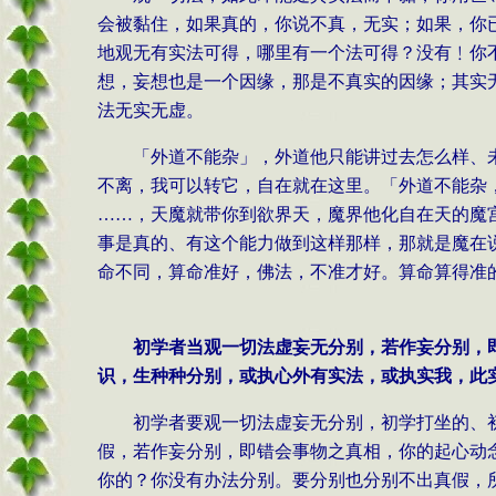
会被黏住，如果真的，你说不真，无实；如果，你
地观无有实法可得，哪里有一个法可得？没有﹗你
想，妄想也是一个因缘，那是不真实的因缘；其实
法无实无虚。
「外道不能杂」，外道他只能讲过去怎么样、
不离，我可以转它，自在就在这里。「外道不能杂
……，天魔就带你到欲界天，魔界他化自在天的魔
事是真的、有这个能力做到这样那样，那就是魔在
命不同，算命准好，佛法，不准才好。算命算得准
初学者当观一切法虚妄无分别，若作妄分别，
识，生种种分别，或执心外有实法，或执实我，此
初学者要观一切法虚妄无分别，初学打坐的、
假，若作妄分别，即错会事物之真相，你的起心动
你的？你没有办法分别。要分别也分别不出真假，