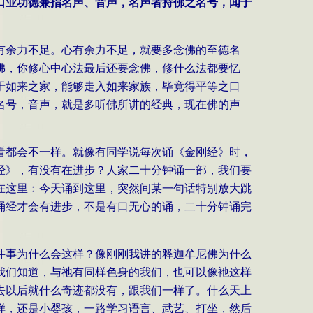
口业功德兼指名声、音声，名声者持佛之名号，闻于
有余力不足。心有余力不足，就要多念佛的至德名
佛，你修心中心法最后还要念佛，修什么法都要忆
于如来之家，能够走入如来家族，毕竟得平等之口
名号，音声，就是多听佛所讲的经典，现在佛的声
看都会不一样。就像有同学说每次诵《金刚经》时，
经》，有没有在进步？人家二十分钟诵一部，我们要
在这里﹕今天诵到这里，突然间某一句话特别放大跳
诵经才会有进步，不是有口无心的诵，二十分钟诵完
件事为什么会这样？像刚刚我讲的释迦牟尼佛为什么
我们知道，与祂有同样色身的我们，也可以像衪这样
去以后就什么奇迹都没有，跟我们一样了。什么天上
样，还是小婴孩，一路学习语言、武艺、打坐，然后