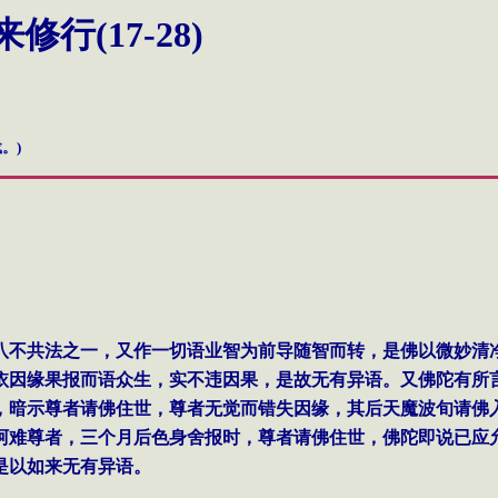
来修行(17-28)
。)
八不共法之一，又作一切语业智为前导随智而转，是佛以微妙清
依因缘果报而语众生，实不违因果，是故无有异语。又佛陀有所
，暗示尊者请佛住世，尊者无觉而错失因缘，其后天魔波旬请佛
阿难尊者，三个月后色身舍报时，尊者请佛住世，佛陀即说已应
是以如来无有异语。