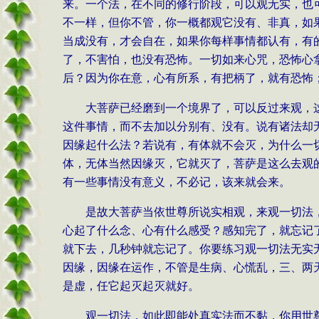
来。一个法，在不同的修行阶段，可以观无实，也
不一样，但你不管，你一概都观它没有、非真，如
当成没有，才会自在，如果你每样事情都认有，有
了，不害怕，也没有恐怖。一切如来心咒，恐怖心
后？因为你在意，心有所系，有把柄了，就有恐怖
大菩萨已经磨到一个境界了，可以反过来观，
这件事情，而不去加以分别有、没有。说有诸法却
因缘起什么法？若说有，有体就不会灭，为什么一
体，无体当然因缘灭，它就灭了，菩萨是这么去观
有一些事情没有意义，不必记，该来就会来。
是故大菩萨当依世尊所说实相观，来观一切法
心起了什么念、心有什么感受？感知完了，就忘记
就下去，几秒钟就忘记了。你要练习观一切法无实
因缘，因缘在运作，不管是生病、心慌乱，三、两
是虚，任它起灭起灭就好。
观一切法，如此即能处真实法而不黏，你用世