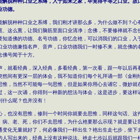
能解脱种种口业之系缚，入于如来之家，毕竟得平等之口业。故
业功德。
能解脱种种口业之系缚，我们刚才讲那么多，为什么做不到？心
熏、这么熏，让我们脑筋里面口业清净；念佛，不要修禅就不念
要知道佛的功德、名号功德，你忆念衪，可以消我们的口业，入
口业功德兼指名声、音声，口业功德我们一时修不来，就念佛的
念佛号闻于十方。
声，就看经典，深入经典，多看经典，第一次看，跟一年以后再
突然间有更深一层的体会，我不知道你们每个礼拜诵一部《金刚
思惟，当然不可能每一句思惟，但是如果你用心去诵它，微妙就
过，这一次诵，你得到一种新的想法与体会，这是进步，要这样
到什么呢？也并没有﹗
心，也没有思惟，修到一个时间你就要去思惟，同样这句话、这
、病、老、死，你们不去思维，为什么衪要那么示现？就是要让
通变化无量就好了，何必像我们一样出生？衪出生走七步，坐下
的人写出来的，经典上没有这种说法。衪走七步以后就跟我们一