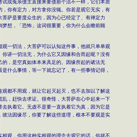
考试或冤亲债主直接来要债那个法不一样，它们本质
的，你有定力，对方拿你没辄。你若是观它无实，有
大菩萨是要度众生的，因为心已经定了、有禅定力
倒梦想，
「
恐怖」这词很重要，你为什么会瞻前顾
相观一切法，大菩萨可以认知这件事，他就只单单观
﹕你讲一切法无，为什么它又因缘和合而起呢？没有
己的，是空真如体本来具足的。因缘所起的诸法无
看是什么事情，等一下就忘记了，有一些事情记得，
连观都不用观，就让它起灭起灭，也不去加以了解这
慌乱，赶快去求证。很奇怪，大菩萨在心中起来一下
要去执着它。无虚不是要一直执着它为真，因为它是
，彼法因缘尽，你要了解这些道理，根本不要观是实
实相观，你用这种实相观的理念去观它的话，你就不