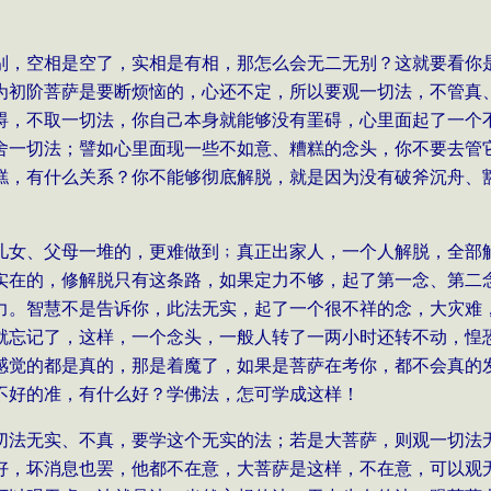
别，空相是空了，实相是有相，那怎么会无二无别？这就要看你
为初阶菩萨是要断烦恼的，心还不定，所以要观一切法，不管真
碍，不取一切法，你自己本身就能够没有罣碍，心里面起了一个
舍一切法；譬如心里面现一些不如意、糟糕的念头，你不要去管
糕，有什么关系？你不能够彻底解脱，就是因为没有破斧沉舟、
儿女、父母一堆的，更难做到﹔真正出家人，一个人解脱，全部
实在的，修解脱只有这条路，如果定力不够，起了第一念、第二
力。智慧不是告诉你，此法无实，起了一个很不祥的念，大灾难
就忘记了，这样，一个念头，一般人转了一两小时还转不动，惶
感觉的都是真的，那是着魔了，如果是菩萨在考你，都不会真的
不好的准，有什么好？学佛法，怎可学成这样！
切法无实、不真，要学这个无实的法；若是大菩萨，则观一切法
好，坏消息也罢，他都不在意，大菩萨是这样，不在意，可以观