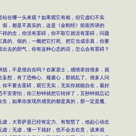
是站在哪一头来观？如果观它有相，但它虚幻不实
、假，都是不真实的，这是《金刚经》前面所讲的
不祥的念，你没有罣碍，你不取它就没有罣碍，问题
它真的、假的，一概把它打死、把它当成非真，你要
豁出去的胆气，你有这种心态的话，怎么会有罣碍？
解脱，不是很自在吗？在家居士，感情牵挂很多，就
念妄想，有了恐怖心、规避心，那就乱了。很多人问
，你不要去罣碍，观它无实，无实你就能自在，最好
恐不安害怕，你三秒钟就把它转掉了，五秒钟就忘记
发生，如果你发现所感觉的都是真的，那一定是魔、
无虚，大菩萨是已经有定力、有智慧了，他起心动念
无虚；无虚，懂一下就好，也不会去在意，该来就