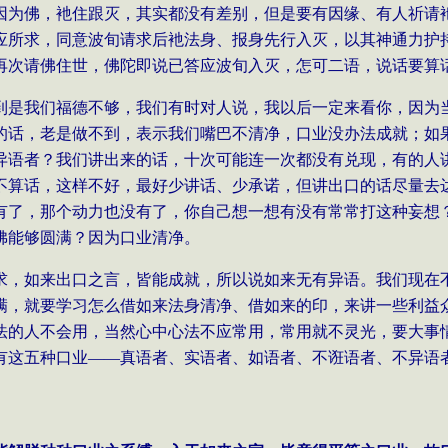
因为佛，衪住跟灭，其实都没有差别，但是要有因缘、有人祈请
应所求，同意波旬请求后衪法身、报身先行入灭，以其神通力护
再次请佛住世，佛陀即说已答应波旬入灭，怎可二语，说话要算
到是我们福德不够，我们有时对人说，我以后一定来看你，因为
的话，老是做不到，表示我们嘴巴不清净，口业没办法成就；如
异语者？我们讲出来的话，十次可能连一次都没有兑现，有的人
不算话，这样不好，最好少讲话、少承诺，但讲出口的话尽量去
有了，那个动力也没有了，你自己想一想有没有常常打这种妄想
佛能够圆满？因为口业清净。
求，如来出口之言，皆能成就，所以说如来无有异语。我们现在
满，就要学习怎么借如来法身清净、借如来的印，来讲一些利益
法的人不会用，当然心中心法不应常用，常用就不灵光，要大事
有这五种口业
——
真语者、实语者、如语者、不诳语者、不异语