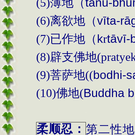
(5)
薄地（
tan
ū-bhū
(6)
离欲地（
v
īta-r
(7)
已作地（
k
r
tāvī-
(8)
辟支佛地
(pratye
(9)
菩萨地
((
bodhi-s
(10)
佛地
(
Buddha b
柔顺忍：
第二性地