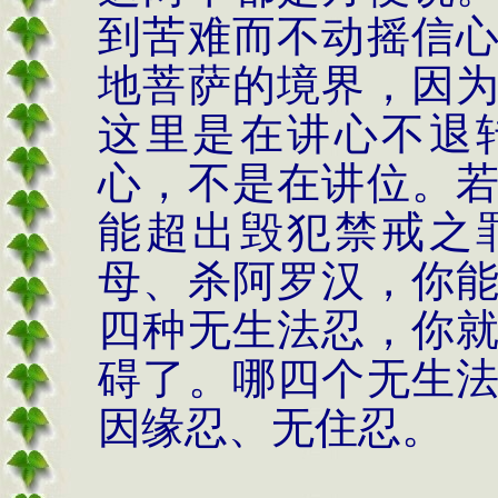
到苦难而不动摇信
地菩萨的境界，因
这里是在讲心不退
心，不是在讲位。
能超出毁犯禁戒之
母、杀阿罗汉，你
四种无生法忍，你
碍了。哪四个无生
因缘忍、无住忍。