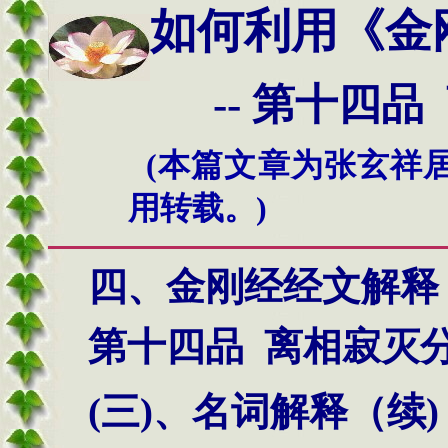
如何利用
《金
--
第
十四
品
(本篇文章为张玄祥
用转载。)
四、金刚经经文解释
第十四品
离相寂灭
(三)、名词解释（续)