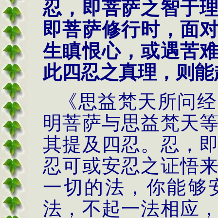
忍，即菩萨之智于
即菩萨修行时，面
生瞋恨心，或遇苦
此四忍之真理，则能
《思益梵天所问经
明菩萨与思益梵天
其提及四忍。忍，
忍可或安忍之证悟
一切的法，你能够
法，不起一法相应