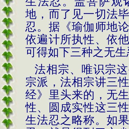
生法忍。盖菩萨观
地，而了见一切法
忍。据《瑜伽师地
依遍计所执性、依
可得如下三种之无生
法相宗、唯识宗这
宗派，法相宗讲三
经》里头来的，无
性、圆成实性这三
生法忍之略称。如