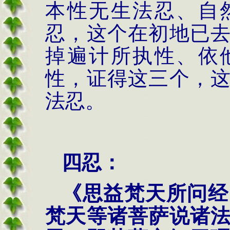
本性无生法忍、自
忍，这个在初地已
掉遍计所执性、依
性，证得这三个，
法忍。
四忍：
《思益梵天所问经
梵天等诸菩萨说诸