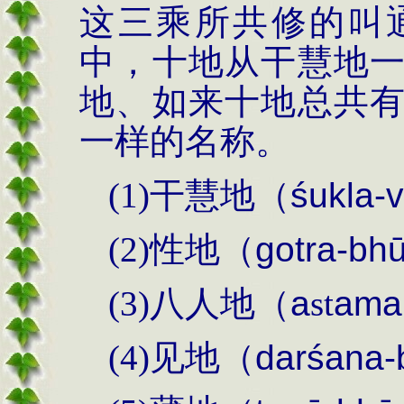
这三乘所共修的叫
中，十地从干慧地
地、如来十地总共
一样的名称。
(1)
干慧地（
ś
ukla-v
(2)
性地（
gotra-bh
(3)
八人地（
a
st
ama
(4)
见地（
dar
śana-