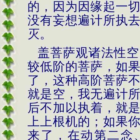
的，因为因缘起一
没有妄想遍计所执
灭。
盖菩萨观诸法性空
较低阶的菩萨，如
了，这种高阶菩萨
就是空，我无遍计
后不加以执着，就
上上根机的；如果
来了，在动第二念