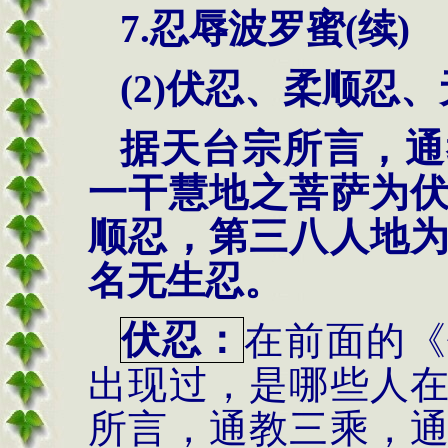
7.
忍辱波罗蜜
(
续
)
(2)
伏忍、柔顺忍、
据天台宗所言，通
一干慧地之菩萨为
顺忍，第三八人地
名无生忍。
伏忍：
在前面的《
出现过，是哪些人
所言，通教三乘，