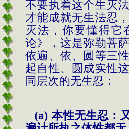
不要执着这个生灭
才能成就无生法忍
灭法，你要懂得它
论》，这是弥勒菩
依遍、依、圆等三
起自性、圆成实性
同层次的无生忍：
(a)
本性无生忍：
遍计所执之体性都无