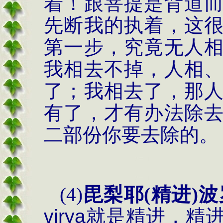
着
！
跟菩提是背道
先断我的执着，这
第一步，究竟无人
我相去不掉，人相
了；我相去了，那
有了，才有办法除
二部份你要去除的。
(4)
毘梨耶
(
精进
)
波
virya
就是精进，精