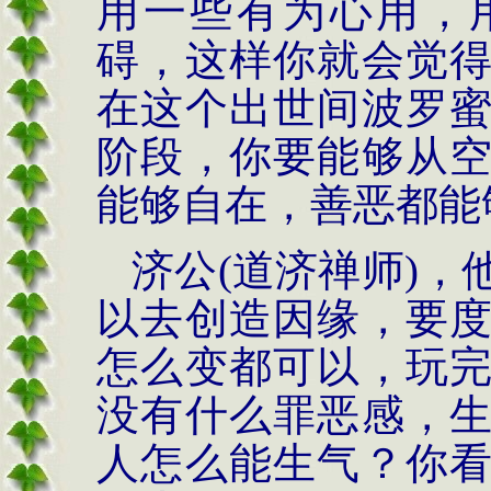
用一些有为心用，
碍，这样你就会觉
在这个出世间波罗
阶段，你要能够从
能够自在，善恶都能
济公
(
道济禅师
)
，
以去创造因缘，要
怎么变都可以，玩
没有什么罪恶感，
人怎么能生气？你