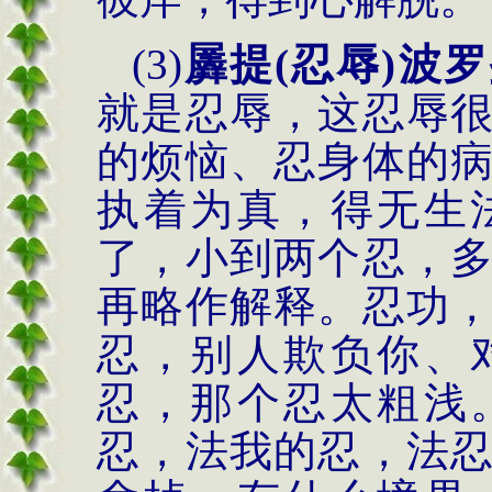
(3)
羼提
(
忍辱
)
波罗
就是忍辱，这忍辱
的烦恼、忍身体的
执着为真，得无生
了，小到两个忍，
再略作解释。忍功
忍，别人欺负你、
忍，那个忍太粗浅
忍，法我的忍，法