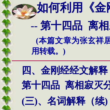
如何利用
《金
--
第
十四
品 离
(本篇文章为张玄祥
用转载。)
四、金刚经经文解释
第十四品
离相寂灭
(三)、名词解释（续)