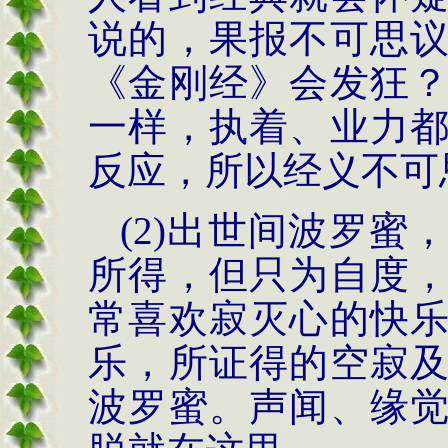
说的，果报不可思
《金刚经》会发狂
一样，执着、业力
反应，所以经义不可
(2)
出世间波罗蜜
所得，但只为自度
常喜欢寂灭心的快
乐，所证得的空寂
波罗蜜。声闻、缘