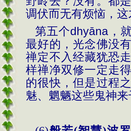
野岭去？没有。都
调伏而无有烦恼，这
第五个
dhy
ā
na
，
最好的，光念佛没
禅定不入经藏犹恐
样禅净双修一定走
的很快，但是过程
魅、魍魉这些鬼神来
(6)
般若
(
智慧
)
波