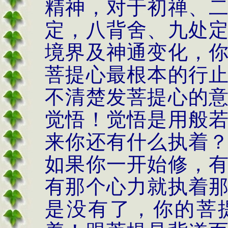
精神，对于初禅、
定，八背舍、九处
境界及神通变化，
菩提心最根本的行
不清楚发菩提心的
觉悟
！
觉悟是用般
来你还有什么执着
如果你一开始修，
有那个心力就执着
是没有了，你的菩