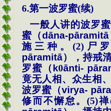
6.
第一波罗蜜
(
续
)
一般人讲的波罗蜜
蜜（
d
ā
na-p
ā
ramit
ā
施三种。
(2)
尸
p
ā
ramit
ā
），持戒
罗蜜（
k
0
ā
nti- p
ā
ra
竟无人相、众生相
波罗蜜（
virya- p
ā
r
修而不懈怠。
(5)
禅