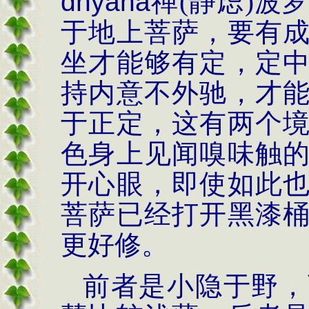
dhy
ā
na
禅
(
静虑
)
波
于地上菩萨，要有
坐才能够有定，定
持内意不外驰，才
于正定，这有两个
色身上见闻嗅味触
开心眼，即使如此
菩萨已经打开黑漆
更好修。
前者是小隐于野，