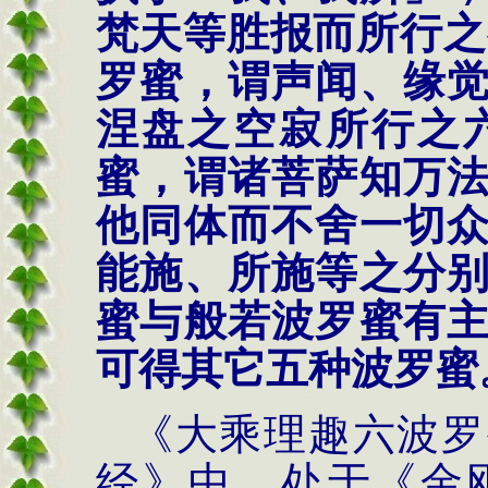
梵天等胜报而所行之
罗蜜，谓声闻、缘
涅盘之空寂所行之六
蜜，谓诸菩萨知万
他同体而不舍一切
能施、所施等之分
蜜与般若波罗蜜有
可得其它五种波罗蜜
《大乘理趣六波罗
经》中，处于《金