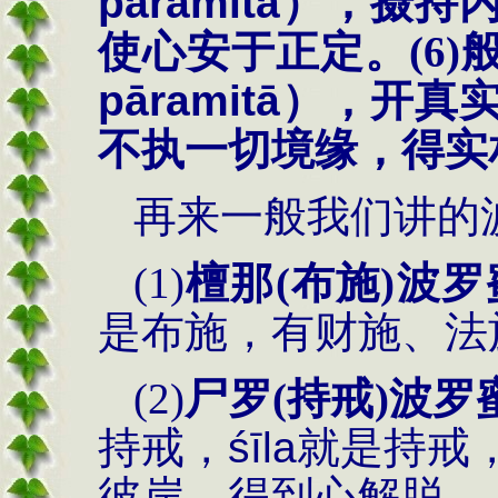
p
ā
ramit
ā
），摄持
使心安于正定。
(6)
p
ā
ramit
ā
），开真
不执一切境缘，得实
再来一般我们讲的
(1)
檀那
(
布施
)
波罗
是布施，有财施、法
(2)
尸罗
(
持戒
)
波罗
持戒，
śī
la
就是持戒
彼岸，得到心解脱。