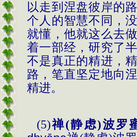
以走到涅盘彼岸的
个人的智慧不同，
就懂，他就这么去
着一部经，研究了
不是真正的精进，
路，笔直坚定地向
精进。
(5)
禅
(
静虑
)
波罗