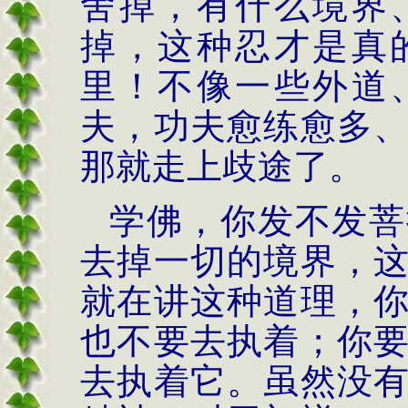
舍掉，有什么境界
掉，这种忍才是真
里
！
不像一些外道
夫，功夫愈练愈多
那就走上歧途了。
学佛，你发不发菩
去掉一切的境界，
就在讲这种道理，
也不要去执着；你
去执着它。虽然没