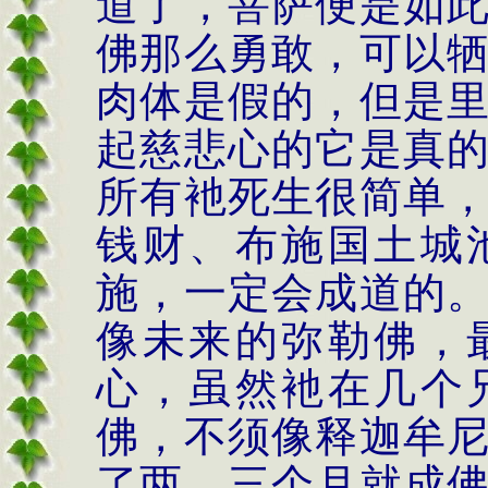
道了，菩萨便是如
佛那么勇敢，可以
肉体是假的，但是
起慈悲心的它是真
所有衪死生很简单
钱财、布施国土城
施，一定会成道的
像未来的弥勒佛，
心，虽然衪在几个
佛，不须像释迦牟
了两、三个月就成