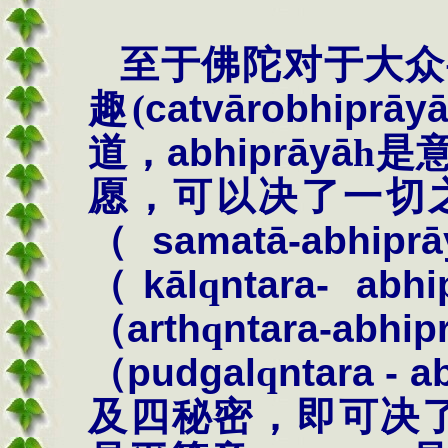
至于佛陀对于大众
趣
(
catv
ā
robhipr
ā
y
道，
abhipr
ā
y
ā
h
是
愿，可以决了一切
（
samat
ā
-abhipr
ā
（
k
ā
l
q
ntara- abhi
（
arth
q
ntara-abhip
（
pudgal
q
ntara - a
及四秘密，即可决