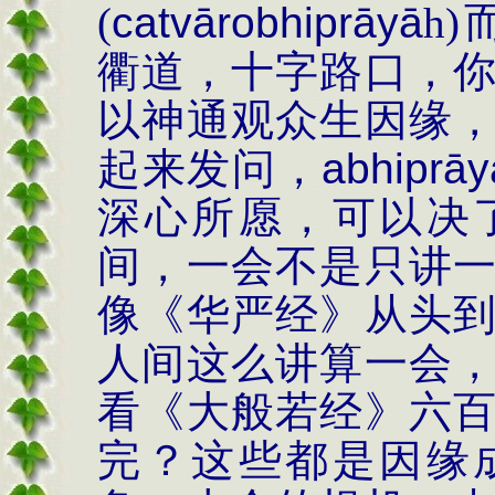
(
catvārobhiprāyā
h)
衢道，十字路口，
以神通观众生因缘
起来发问，
abhiprāy
深心所愿，可以决
间，一会不是只讲
像《华严经》从头
人间这么讲算一会
看《大般若经》六
完？这些都是因缘