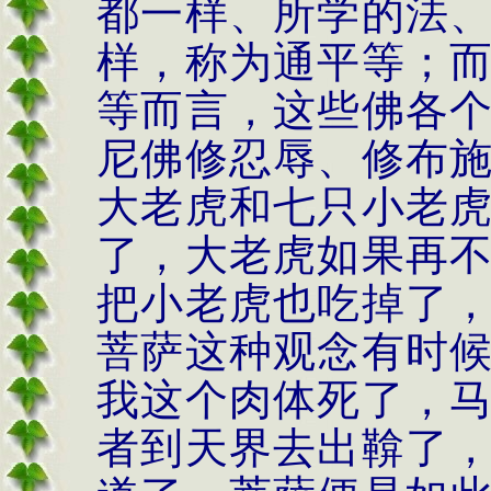
都一样、所学的法
样，称为通平等；
等而言，这些佛各
尼佛修忍辱、修布
大老虎和七只小老
了，大老虎如果再
把小老虎也吃掉了
菩萨这种观念有时
我这个肉体死了，
者到天界去出鞥了