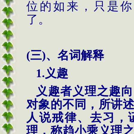
位的如来，只是你
了。
(三)、名词解释
1.义趣
义趣者义理
之趣向
对象的不同，所讲
人说戒律、去习，
理，称趋小乘义理