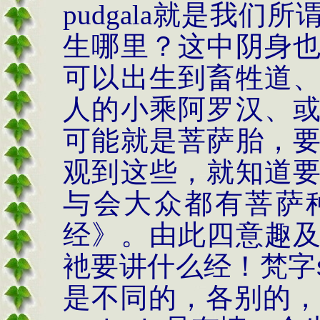
pudgala
就是我们所
生哪里？这中阴身
可以出生到畜牲道
人的小乘阿罗汉、
可能就是菩萨胎，
观到这些，就知道
与会大众都有菩萨
经》。由此四意趣
衪要讲什么经！梵字
是不同的，各别的，