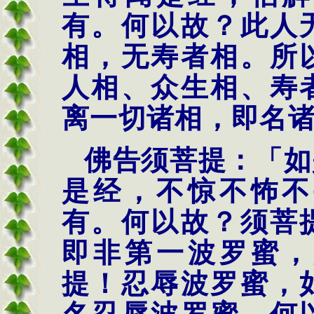
有。何以故？此人
相，无寿者相。所
人相、众生相、寿
离一切诸相，即名
佛告须菩提：「如
是经，不惊不怖不
有。何以故？须菩
即非第一波罗蜜，
提！忍辱波罗蜜，