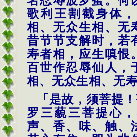
名忍辱波罗蜜。何
歌利王割截身体，
相、无众生相、无
昔节节支解时，若
寿者相，应生嗔恨
百世作忍辱仙人，
相、无众生相、无
「是故，须菩提！
罗三藐三菩提心，
声、香、味、触、