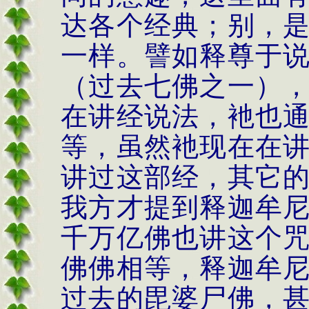
达各个经典；别，
一样。譬如释尊于
（过去七佛之一）
在讲经说法，衪也
等，虽然衪现在在
讲过这部经，其它
我方才提到释迦牟
千万亿佛也讲这个
佛佛相等，释迦牟
过去的毘婆尸佛，