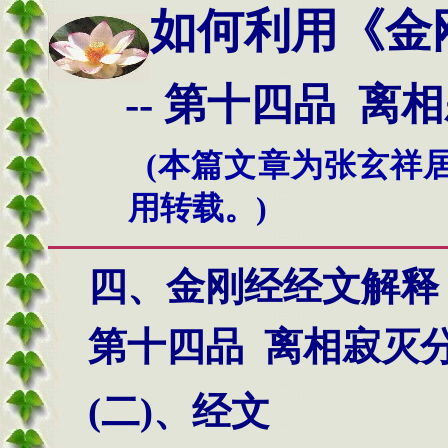
如何利用
《金
--
第
十四
品 离
(本篇文章为张玄祥
用转载。)
四、金刚经经文解释
第十四品
离相寂灭
(
二
)
、经文