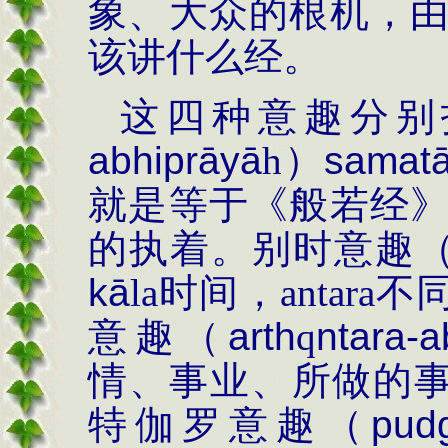
象、大众的根机，
该讲什么经。
这四种意趣分别
abhiprāyā
h
）
samat
就是等于《般若经
的执着。别时意趣
kā
la
时间，
antara
不
意趣（
arth
q
ntara-a
情、事业、所做的
特伽罗意趣（
pud