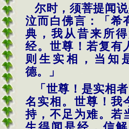
尔时，须菩提闻说
泣而白佛言：「希
典，我从昔来所得
经。世尊！若复有
则生实相，当知
德。」
「世尊！是实相者
名实相。世尊！我
持，不足为难。若
生得闻是经，信解