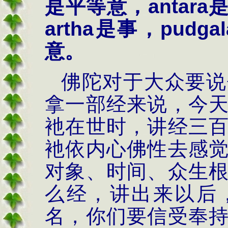
是平等意，
antara
artha
是事，
pudgal
意。
佛陀对于大众要说
拿一部经来说，今
衪在世时，讲经三
衪依内心佛性去感
对象、时间、众生
么经，讲出来以后
名，你们要信受奉