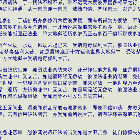
不谤诸法，于一切法不增不减。常不远离六度波罗蜜多相应之行
离殊胜神通，从一佛国趣一佛国，成熟有情、严净佛土。以是之
见多佛，于诸佛所亦多修习六度波罗蜜，而有所得为方便故，不
般若波罗蜜多亦舍诸佛。于此所说甚深般若波罗蜜多，身、语及
增长能感匮正法业，堕大地狱经历多岁乃至若多百千俱胝那庾多
乃至火劫、水劫、风劫未起已来，受诸楚毒猛利大苦。彼匮法业
诸楚毒猛利大苦。如是展转遍历十方诸余世界大地狱中，受诸
十方大地狱中受诸楚毒猛利大苦。
狱出堕傍生趣。彼匮法业余势未尽，死已转生他方世界。如是展
傍生趣中广受众苦。如是循环经无数劫，彼匮法罪业势渐薄，免
方世界，于鬼界中备受虚羸饥渴等苦。罪未尽故，于他世界乃至
界，遍历十方饿鬼趣中广受众苦。如是周流经无数劫，彼匮法业
造作增长极深重故，受如是等不可爱乐圆满苦果。
比五无间业。谓彼闻说甚深般若波罗蜜多，即便不信诽谤，亦教
聚。若有信用破法者言，亦受如前所说大苦。诸有破坏甚深般若
受恶趣形量，恐彼闻说谤正法者当受如是大丑苦身，徒自惊惶丧
法。