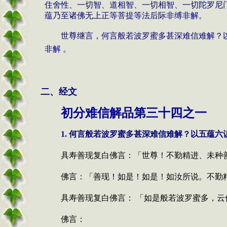
住舍性、一切智、道相智、一切相智、一切陀罗尼
蕴乃至诸佛无上正等菩提等法后际非缚非解
。
世尊继言，何言般若波罗蜜多甚深难信难解？
非解 。
二、经文
初分难信解品第三十四之一
1.
何言般若波罗蜜多甚深难信难解？以五蕴六
具寿善现复白佛言：「世尊！不勤精进、未种
佛言：「善现！如是！如是！如汝所说。不勤
具寿善现复白佛言： 「如是般若波罗蜜多，云
佛言：