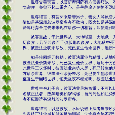
世尊告善现言，以菩萨摩诃萨有方便善巧故，
恼杂住，亦曾不起二乘之心。是菩萨摩诃萨恒不远
世尊继言，有菩萨乘诸善男子、善女人等虽曾
敬如是甚深般若波罗蜜多亦不敬佛，既舍如是甚深
谤障碍弃舍过去未来现在诸佛一切相智，即便造作
彼罪重故，于此世界从一大地狱至一大地狱，
历多岁，乃至若多百千俱胝那庾多岁，大地狱中受
界，彼匮法业犹未尽故，死已复生他余世界，遍历
如是轮回经无数劫，彼匮法罪业势稍微，从地
彼匮法业余势未尽，死已复生他余世界，遍历十方
此世界三灾坏时，彼匮法业余势未尽，死已转生他
方诸余世界。彼匮法业余势未尽，死已复生他余世
至复生于幽暗世界，恒无昼夜不
覩
光明。彼匮法业
世尊告舍利子言，彼匮法业最极
麁
重，不可以
名破正法者，堕黑暗类如秽蜗螺，自污污他如烂粪
者不应毁谤甚深般若波罗蜜多。
世尊继言，以愍彼故，不应说破正法者当来所
先说破正法业感长时苦足为明诫，宁舍身命终不谤