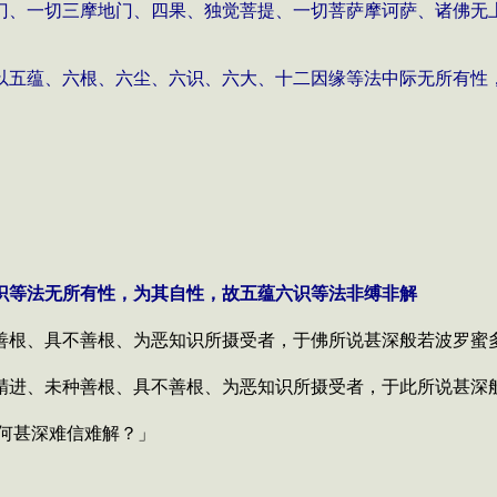
门、一切三摩地门、四果、独觉菩提、一切菩萨摩诃萨、诸佛无
以五蕴、六根、六尘、六识、六大、十二因缘等法中际无所有性
识等法无所有性，为其自性，故五蕴六识等法非缚非解
善根、具不善根、为恶知识所摄受者，于佛所说甚深般若波罗蜜
精进、未种善根、具不善根、为恶知识所摄受者，于此所说甚深
何甚深难信难解？」