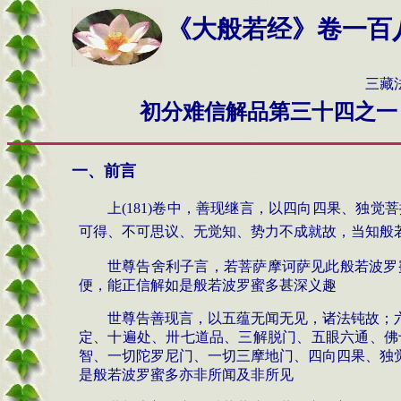
《大般若经》卷一百
三藏法师玄奘奉
初分难信解品第三十四之一
一、前言
上
(181)
卷中，善现继言，以四向四果、独觉菩
可得、不可思议、无觉知、势力不成就故，当知般
世尊告舍利子言，若菩萨摩诃萨见此般若波罗
便，能正信解如是般若波罗蜜多甚深义趣
世尊告善现言，以五蕴无闻无见，诸法钝故；
定、十遍处、卅七道品、三解脱门、五眼六通、佛
智、一切陀罗尼门、一切三摩地门、四向四果、独
是般若波罗蜜多亦非所闻及非所见