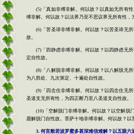
(5)
「真如非缚非解。何以故？以真如无所有性
缚非解。何以故？以法界乃至不思议界无所有性，
(6)
「苦圣谛非缚非解。何以故？以苦圣谛无所
故。
(7)
「四静虑非缚非解。何以故？以四静虑无所
定自性故。
(8)
「八解脱非缚非解。何以故？以八解脱无所
为八胜处、九次第定、十遍处自性故。
(9)
「四念住非缚非解。何以故？以四念住无所
圣道支无所有性，为四正断乃至八圣道支自性故。
(10)
「空解脱门非缚非解。何以故？以空解脱
愿解脱门自性故。菩萨十地非缚非解。何以故？以
3.
何言般若波罗蜜多甚深难信难解？以五眼六