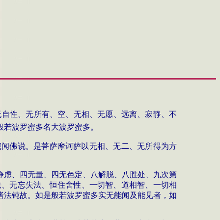
无自性、无所有、空、无相、无愿、远离、寂静、不
般若波罗蜜多名大波罗蜜多。
我闻佛说。是菩萨摩诃萨以无相、无二、无所得为方
静虑、四无量、四无色定、八解脱、八胜处、九次第
法、无忘失法、恒住舍性、一切智、道相智、一切相
诸法钝故。如是般若波罗蜜多实无能闻及能见者，如