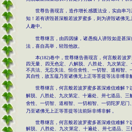
世尊告善现言，造作增长感匮法业，实由串习
知！若有谤毁甚深般若波罗蜜多，则为谤毁诸佛无
人趣中。
世尊继言，由四因缘，诸愚痴人谤毁如是甚深
法，喜自高举，轻毁他故。
本
(182)
卷中，世尊继告善现言，何言般若波罗
四无量、四无色定、八解脱、八胜处、九次第定、
不共法、无忘失法、恒住舍性、一切智、道相智、
其自性，故五蕴乃至诸佛无上正等菩提等法非缚非
世尊继言，何言般若波罗蜜多甚深难信难解？
解脱、八胜处、九次第定、十遍处、卅七道品、三
舍性、一切智、道相智、一切相智、一切陀罗尼门
乃至诸佛无上正等菩提等法前际非缚非解 。
世尊继言，何言般若波罗蜜多甚深难信难解？
解脱、八胜处、九次第定、十遍处、卅七道品、三