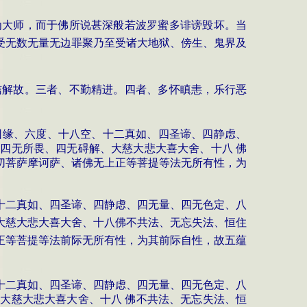
为大师，而于佛所说甚深般若波罗蜜多诽谤毁坏。当
受无数无量无边罪聚乃至受诸大地狱、傍生、鬼界及
信解故。三者、不勤精进。四者、多怀瞋恚，乐行恶
因缘、六度、十八空、十二真如、四圣谛、四静虑、
、四无所畏、四无碍解、大慈大悲大喜大舍、十八
佛
切菩萨摩诃萨、诸佛无上正等菩提等法无所有性，为
十二真如、四圣谛、四静虑、四无量、四无色定、八
大慈大悲大喜大舍、十八佛不共法、无忘失法、恒住
正等菩提等法前际无所有性，为其前际自性，故五蕴
十二真如、四圣谛、四静虑、四无量、四无色定、八
、大慈大悲大喜大舍、十八
佛不共法、无忘失法、恒