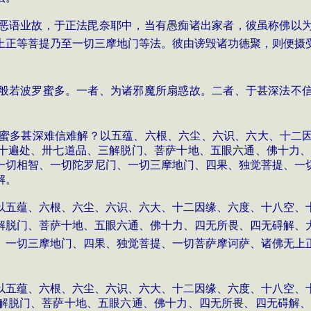
恶语业故，于正法毘奈耶中，当有愚痴诸出家者，彼虽称佛以
上正等菩提乃至一切三摩地门等法。彼由谤毁诸功德聚，则便摄
般若波罗蜜多。一者、为诸邪魔所扇惑故。二者、于甚深法不
蜜多甚深难信难解？以五蕴、六根、六尘、六识、六大、十二
十遍处、卅七道品、三解脱门、菩萨十地、五眼六通、佛十力
一切相智、一切陀罗尼门、一切三摩地门、四果、独觉菩提、一
解
。
以五蕴、六根、六尘、六识、六大、十二因缘、六度、十八空、
解脱门、菩萨十地、五眼六通、佛十力、四无所畏、四无碍解、
、一切三摩地门、四果、独觉菩提、一切菩萨摩诃萨、诸佛无上
以五蕴、六根、六尘、六识、六大、十二因缘、六度、十八空、
解脱门、菩萨十地、五眼六通、佛十力、四无所畏、四无碍解