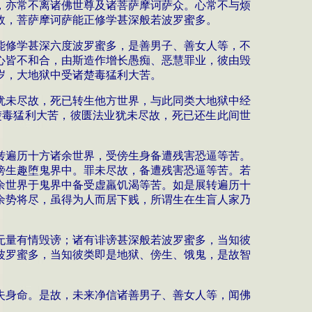
，亦常不离诸佛世尊及诸菩萨摩诃萨众。心常不与烦
故，菩萨摩诃萨能正修学甚深般若波罗蜜多。
能修学甚深六度波罗蜜多，是善男子、善女人等，不
心皆不和合，由斯造作增长愚痴、恶慧罪业，彼由毁
岁，大地狱中受诸楚毒猛利大苦。
犹未尽故，死已转生他方世界，与此同类大地狱中经
楚毒猛利大苦，彼匮法业犹未尽故，死已还生此间世
转遍历十方诸余世界，受傍生身备遭残害恐逼等苦。
傍生趣堕鬼界中。罪未尽故，备遭残害恐逼等苦。若
余世界于鬼界中备受虚羸饥渴等苦。如是展转遍历十
余
势
将尽，虽得为人而居下贱，所谓生在生盲人家乃
无量有情毁谤；诸有诽谤甚深般若波罗蜜多，当知彼
波罗蜜多，当知彼类即是地狱、傍生、饿鬼，是故智
失身命。是故，未来净信诸善男子、善女人等，闻佛