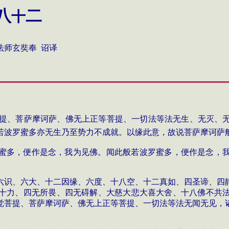
八
二
十
 诏译
提、菩萨摩诃萨、佛无上正等菩提、一切法等法无生、无灭、
若波罗蜜多亦无生乃至势力不成就。以缘此意，故说菩萨摩诃萨
蜜多，便作是念，我为见佛。闻此般若波罗蜜多，便作是念，
六识、六大、十二因缘、六度、十八空、十二真如、四圣谛、四
十力、四无所畏、四无碍解、大慈大悲大喜大舍、十八佛不共
觉菩提、菩萨摩诃萨、佛无上正等菩提、一切法等法无闻无见，