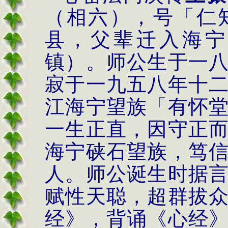
（相六），号「仁
县，父辈迁入海宁
镇）。师公生于一
寂于一九五八年十
江海宁望族「有怀
一生正直，因守正
海宁硖石望族，笃
人。师公诞生时据
赋性天聪，超群拔
经》，背诵《心经