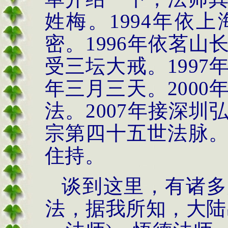
姓梅。
1994
年依上
密。
1996
年依茗山
受三坛大戒。
1997
年三月三天。
2000
法。
2007
年接深圳
宗第四十五世法脉
住持。
谈到这里，有诸多
法，据我所知，大陆