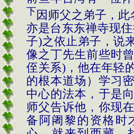
下
因师父之弟子，此
亦是台东东禅寺现住
子
)
之依止弟子，说
像之丁先生前些时
侄关系
)
，他在年轻
的根本道场）学习
中心的法本，于是
师父告诉他，你现
备阿阇黎的资格时
心，就来到西藏，