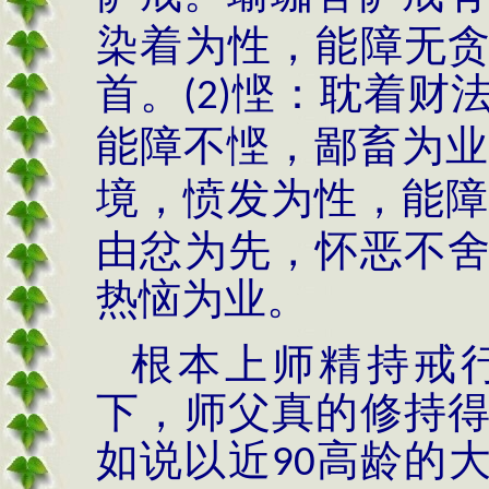
染着为性，能障无
首。
悭：耽着财
(2)
能障不悭，鄙畜为业
境，愤发为性，能障
由忿为先，怀恶不
热恼为业。
根本上师精持戒
下，师父真的修持
如说以近
高龄的
90