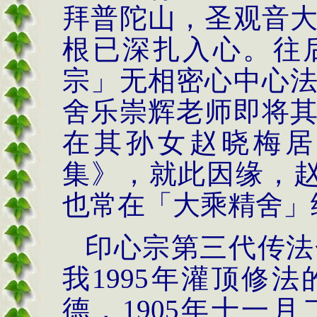
拜普陀山，圣观音
根已深扎入心。往
宗」无相密心中心
舍乐崇辉老师即将
在其孙女赵晓梅居
集》，就此因缘，
也常在「大乘精舍
印心宗第三代传法
我
1995
年灌顶修法
德，
1905
年十一月