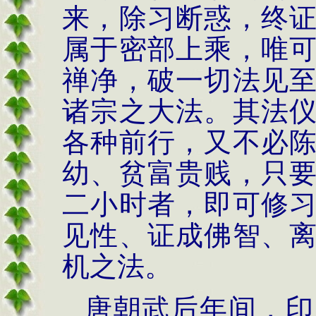
来，除习断惑，终
属于密部上乘，唯
禅净，破一切法见
诸宗之大法。其法
各种前行，又不必
幼、贫富贵贱，只
二小时者，即可修
见性、证成佛智、
机之法。
唐朝武后年间，印