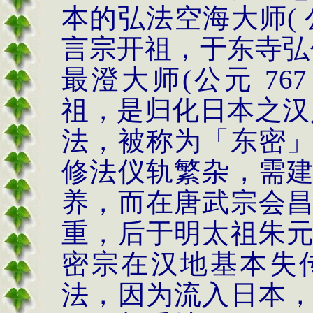
本的弘法空海大师
(
言宗开祖，于东寺弘
最澄大师
(
公元
767
祖，是归化日本之汉
法，被称为「东密
修法仪轨繁杂，需
养，而在唐武宗会
重，后于明太祖朱
密宗在汉地基本失
法，因为流入日本