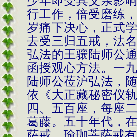
少年即受其父亲影
行工作，倍受磨练
岁痛下决心，正式
去受三归五戒，法
弘法的王骧陆师公
函授观心方法。一
陆师公莅沪弘法，
依《大正藏秘密仪
四、五百座，每座
葛藤。五十年代，
萨戒。瑜珈菩萨戒有