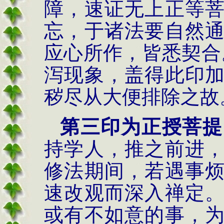
障，速证无上正等
忘，于诸法要自然
应心所作，皆悉契合
泻现象，盖得此印
秽尽从大便排除之故
第三印为正授菩提
持学人，推之前进
修法期间，若遇事
速改观而深入禅定
或有不如意的事，