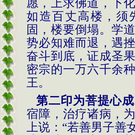
愿，上求佛道，下
如造百丈高楼，须
固，楼要倒塌。学
势必知难而退，遇
奋斗到底，证成圣
密宗的一万六千余
王。
第二印为菩提心成
宿障，治疗诸病，
上说：
“
若善男子善