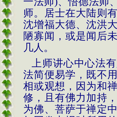
一法师
)
、悟德法师
师。居士在大陆则
沈增福大德、沈洪
陋寡闻，或是闻后
几人。
上师讲心中心法有
法简便易学，既不
相或观想，因为和
修，且有佛力加持
为佛、菩萨于禅定