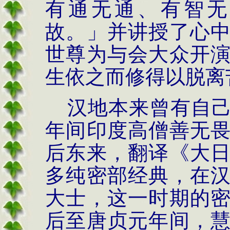
有通无通、有智无
故。」并讲授了心
世尊为与会大众开
生依之而修得以脱离
汉地本来曾有自
年间印度高僧善无
后东来，翻译《大
多纯密部经典，在
大士，这一时期的
后至唐贞元年间，