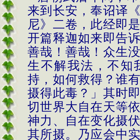
来到长安，奉诏译
尼》二卷，此经即
开篇释迦如来即告
善哉！善哉！众生
生不解我法，不知
持，如何救得？谁
摄得此毒？」其时
切世界大自在天等
神力、自在变化摄
其所摄。乃应会中