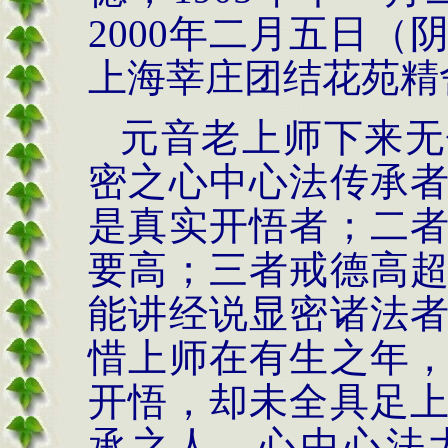
2000
年二月五日（
上海莘庄团结花苑精
元音老上师下来无
密之心中心法传承
是真实开悟者；二
要高；三者戒德高
能讲经说显密诸法
惜上师在有生之年
开悟，
却
未全具足
承之人。心中心法