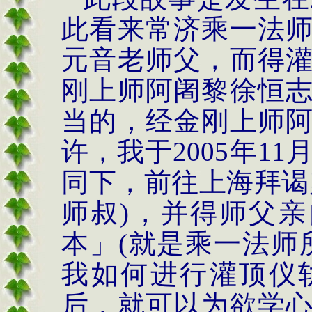
此看来常济乘一法
元音老师父，而得
刚上师阿阇黎徐恒
当的，经金刚上师
许，我于
2005
年
11
同下，前往上海拜谒
师叔
)
，并得师父亲
本」
(
就是乘一法师
我如何进行灌顶仪
后，就可以为欲学