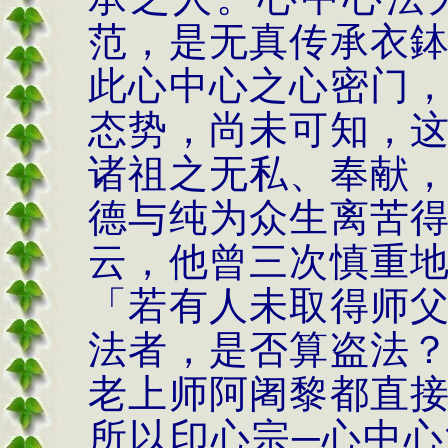
范，是无真传承衣
此心中心之心密门
态势，尚未可知，
诸祖之无私、奉献
德与纯为众生离苦
云，他曾三次慎重
「若有人未取得师
法者，是否算盗法
老上师阿阇黎都直
所以印心宗─心中