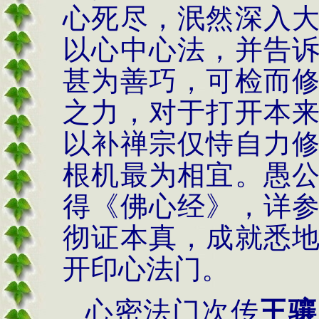
心死尽，泯然深入
以心中心法，并告
甚为善巧，可检而
之力，对于打开本
以补禅宗仅恃自力
根机最为相宜。愚
得《佛心经》，详
彻证本真，成就悉
开印心法门。
心密法门次传
王骧