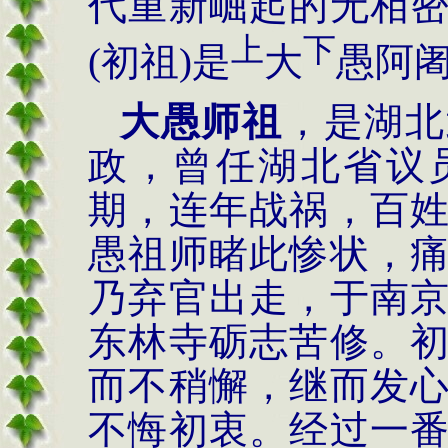
代重新崛起的无相
上
下
(
初祖
)
是
大
愚阿
大愚师祖
，是湖北
政，曾任湖北省议
期，连年战祸，百
愚祖师睹此惨状，
乃弃官出走，于南
东林寺砺志苦修。
而不稍懈，继而发
不悔初衷。经过一