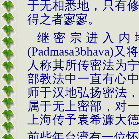
于无相悉地，只有
得之者寥寥。
继密宗进入内
(
Padmasa3bhava
)
又将
人称其所传密法为
部教法中一直有心
师于汉地弘扬密法
属于无上密部，对
上海传予袁希濂大
前些年台湾有一位怀