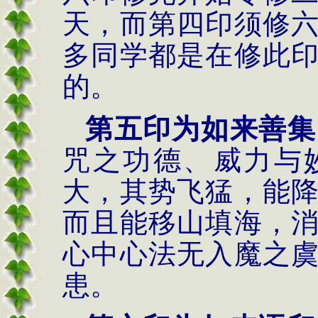
天，而第四印须修
多同学都是在修此
的。
第五印为如来善集
咒之功德、威力与
大，其势飞猛，能
而且能移山填海，
心中心法无入魔之
患。