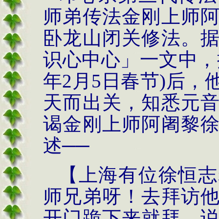
师弟传法金刚上师
卧龙山闭关修法。
识心中心」一文中，
年
2
月
5
日春节
)
后，
天而出关，知悉元
谒金刚上师阿阇黎
述──
【上海有位徐恒志
师兄弟呀！去拜访
开门跪下来就拜，