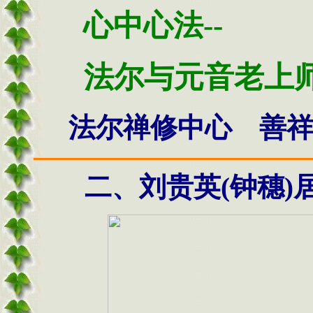
心中心法--
法尔与元音老上
法尔禅修中心 善
二、刘贵英(钟穗)