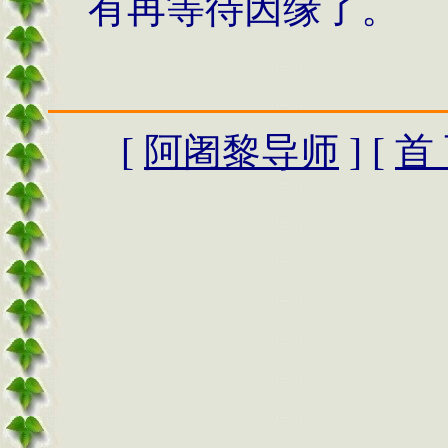
有再等待因缘了。
[
阿阇黎导师
] [
首