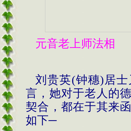
元音老上师法相
刘贵英(钟穗)居士又
言，她对于老人的
契合，都在于其来
如下─