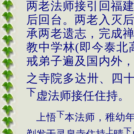
两老法师接引回福
后回台。两老入灭
承两老遗志，完成
教中学林(即今泰北
戒弟子遍及国内外
之寺院多达卅、四
下
虚法师接任住持。
下
上悟
本法师，稚幼
上
下