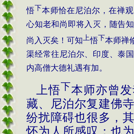
下
悟
本师恰在尼泊尔，在禅观
心知老和尚即将入灭，随告
上
下
尚入灭矣！可知
悟
本师禅
渠经常往尼泊尔、印度、泰
内高僧大德礼遇有加。
下
上悟
本师亦曾发
藏、尼泊尔复建佛
纷扰障碍也很多，
怀为人所感叹；也