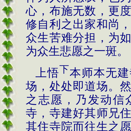
心，布施无数，更
修自利之出家和尚
众生苦难分担，为
为众生悲愿之一斑。
下
上悟
本师本无建
场，处处即道场。
之志愿，乃发动信
寺，寺建好其师兄
其住寺院而往生之