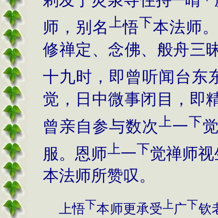
剃发于灵泉寺住持
晴
上
下
师，别名
悟
本法师
修禅定、念佛、般舟三
十九时，即曾听闻台东
觉，日中微事闭目，即
上
下
曾亲自参与数次
一
上
下
服。恩师
一
觉禅师视
本法师所赞叹。
下
上
下
上悟
本师更承受
广
钦