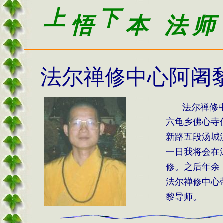
上
下
悟
本 法 师
法尔禅修中心阿阇
法尔禅修
六龟乡佛心寺
新路五段汤城
一日我将会在
修。之后年余
法尔禅修中心
黎导师。