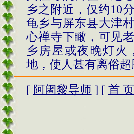
乡之附近，仅约
10
龟乡与屏东县大津
心禅寺下瞰，可见
乡房屋或夜晚灯火
地，使人甚有离俗超
[
阿阇黎导师
] [
首 