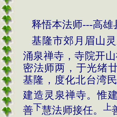
释悟本法师---高
基隆市郊月眉山灵
涌泉禅寺，寺院开山
密法师两，于光绪廿四
基隆，度化北台湾
建造灵泉禅寺。惟
下
上
善
慧法师接任。